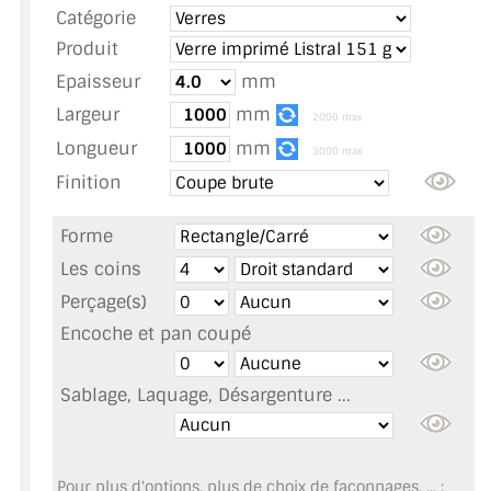
Catégorie
TOUS LES TARIFS AU M2
Produit
GUIDE : CHOIX PAR UTILISATION
Epaisseur
mm
Largeur
mm
INSPIRATIONS ET NOUVEAUTÉS
2000 max
Longueur
mm
3000 max
AMBIANCE LAITON BROSSÉ
Finition
MIROIRS VIEILLIS AMBIANCE BRASSERIE
Forme
MIROIR SUR MESURE
Les coins
Perçage(s)
MIROIR VIEILLI
Encoche et pan coupé
MIROIR DÉCORATIF DE COULEUR
Sablage, Laquage, Désargenture ...
LOTS DE MIROIRS EN MOZAÏQUE
MIROIR POUR PORTE
Pour plus d'options, plus de choix de façonnages, ... :