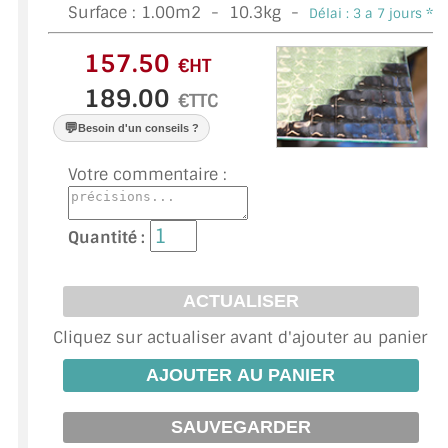
VERRE FEUILLETÉ
Surface :
1.00
m2 -
10.3
kg -
Délai : 3 a 7 jours *
VERRE ANTI-REFLET
€HT
VERRE LAQUÉ/CRÉDENCE
€TTC
💬
Besoin d'un conseils ?
VERRE FEUILLETÉ/TREMPÉ
Votre commentaire :
DALLE DE SOL EN VERRE
PORTE EN VERRE
Quantité :
GARDE CORPS EN VERRE
VERRIÈRE TYPE ATELIER
Cliquez sur actualiser avant d'ajouter au panier
VERRES TEXTURÉS
PLEXIGLAS PMMA
DOUBLE VITRAGE