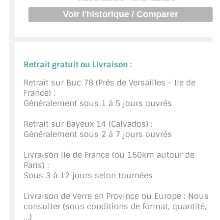
BARRES DE STABILISATION
JOINTS D'ÉTANCHÉITÉS
FIXATION GARDES CORPS
Retrait gratuit ou Livraison :
SYSTÈMES PIVOTANTS
Retrait sur Buc 78 (Près de Versailles - Ile de
France) :
SYSTÈMES COULISSANTS
Généralement sous 1 à 5 jours ouvrés
LE CATALOGUE ACCESSOIRES
Retrait sur Bayeux 14 (Calvados) :
(STROMBINOSCOPE)
Généralement sous 2 à 7 jours ouvrés
ACCESSOIRES EN PROMOTIONS
Livraison Ile de France (ou 150km autour de
Paris) :
EXEMPLES, RÉALISATIONS, INSPIRATIONS
Sous 3 à 12 jours selon tournées
NUANCIER RAL
Livraison de verre en Province ou Europe : Nous
consulter (sous conditions de format, quantité,
COMMENT COUPER DU VERRE ?
...)