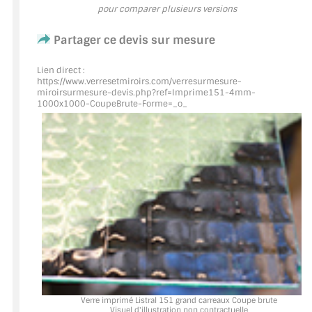
pour comparer plusieurs versions
ACCESSOIRES & QUINCAILLERIE
Partager ce devis sur mesure
CATALOGUE DE PROFILS ET FIXATION DU
Lien direct :
VERRE
https://www.verresetmiroirs.com/verresurmesure-
miroirsurmesure-devis.php?ref=Imprime151
-4mm-
1000x1000-CoupeBrute-Forme=_o_
LES FIXATIONS POUR MIROIR
LES PROFILS PAROI DE VERRE
VITRINE EN VERRE
CONNECTEURS ET ASSEMBLAGE DE VERRES
PLATS ET CORNIÈRES
LES CHARNIÈRES DE PORTE EN VERRE
BOUTONS ET POIGNÉES
Verre imprimé Listral 151 grand carreaux Coupe brute
Visuel d'illustration non contractuelle