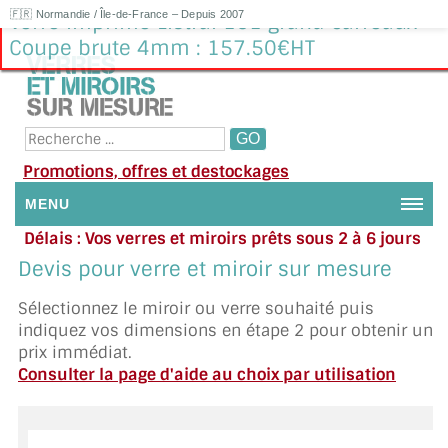
🇫🇷 Normandie / Île-de-France – Depuis 2007
Verre imprimé Listral 151 grand carreaux
Coupe brute 4mm : 157.50€HT
Promotions, offres et destockages
MENU
Délais : Vos verres et miroirs prêts sous 2 à 6 jours
NOUS CONTACTER
en moyenne
|
Besoin d'aide ?
Devis pour verre et miroir sur mesure
Appelez ou envoyez un SMS au 06 79 92 33 38
MON COMPTE / SE CONNECTER
Sélectionnez le miroir ou verre souhaité puis
indiquez vos dimensions en étape 2 pour obtenir un
DEMANDE DE DEVIS
prix immédiat.
Consulter la page d'aide au choix par utilisation
SUIVI DE DEVIS
SUIVI DE COMMANDE