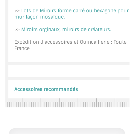
CONSEILS / AIDE
>>
Lots de Miroirs forme carré ou hexagone pour
mur façon mosaïque.
A PROPOS DE LA LIVRAISON
>>
Miroirs orginaux, miroirs de créateurs.
COMPTE PRO
Expédition d'accessoires et Quincaillerie : Toute
MON PANIER
France
PLAN DU SITE
DÉCONNEXION
NOUS TROUVER - BUC 78
Accessoires recommandés
NOUS CONTACTER