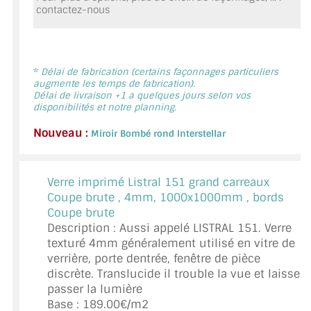
contactez-nous
MIROIR DE SALLE DE BAIN
MIROIR PAROI DE DOUCHE
MIROIR POUR SALLE DE SPORT
*
Délai de fabrication (certains façonnages particuliers
augmente les temps de fabrication).
Délai de livraison +1 a quelques jours selon vos
MIROIR POUR SALLE DE DANSE
disponibilités et notre planning.
Nouveau :
MIROIR ENCADRÉ
Miroir Bombé rond Interstellar
MIROIR TV
Verre imprimé Listral 151 grand carreaux
VERRE SUR MESURE
Coupe brute ,
4mm, 1000x1000mm , bords
Coupe brute
VERRE EXTRACLAIR
Description : Aussi appelé LISTRAL 151. Verre
texturé 4mm généralement utilisé en vitre de
VERRE TREMPÉ (SÉCURIT)
verrière, porte dentrée, fenêtre de pièce
discrète. Translucide il trouble la vue et laisse
PAROI DE DOUCHE
passer la lumière
Base : 189.00€/m2