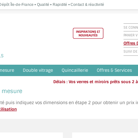
épôt Île-de-France • Qualité • Rapidité • Contact & réactivité
SE CONN
PANIER V
Offres
SUIVI D
LS
 mesure
Double vitrage
Quincaillerie
Offres & Services
Délais : Vos verres et miroirs prêts sous 2
Appelez o
ur mesure
ité puis indiquez vos dimensions en étape 2 pour obtenir un prix 
ilisation