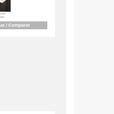
cide
elle