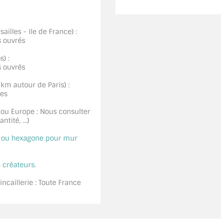
ailles - Ile de France) :
s ouvrés
) :
s ouvrés
0km autour de Paris) :
ées
 ou Europe : Nous consulter
tité, ...)
é ou hexagone pour mur
 créateurs.
ncaillerie : Toute France