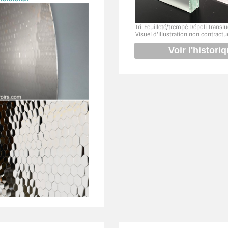
Tri-Feuilleté/trempé Dépoli Translu
Visuel d'illustration non contractu