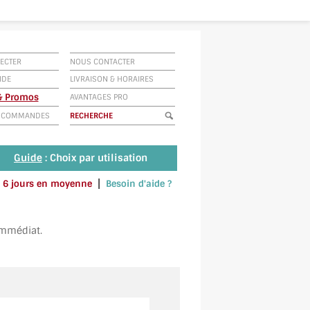
ECTER
NOUS CONTACTER
IDE
LIVRAISON
&
HORAIRES
 & Promos
AVANTAGES PRO
E COMMANDES
Guide
: Choix par utilisation
|
 à 6 jours en moyenne
Besoin d'aide ?
u envoyez un SMS au 06 79 92 33 38
immédiat.