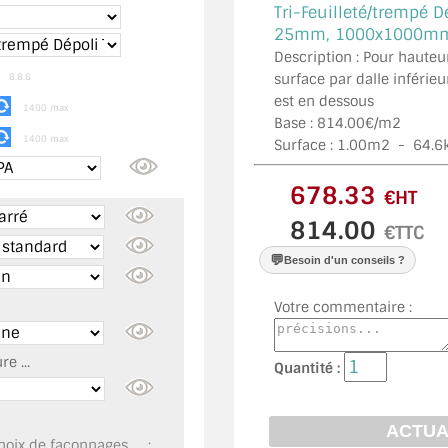
Tri-Feuilleté/trempé D
25mm, 1000x1000mm ,
Description : Pour hauteu
m
surface par dalle inférieu
8.8.6
est en dessous
1400 max
Base : 814.00€/m2
1400 max
Surface :
1.00
m2 -
64.6
€HT
€TTC
💬
Besoin d'un conseils ?
Votre commentaire :
e ...
Quantité :
oix de façonnages, ... :