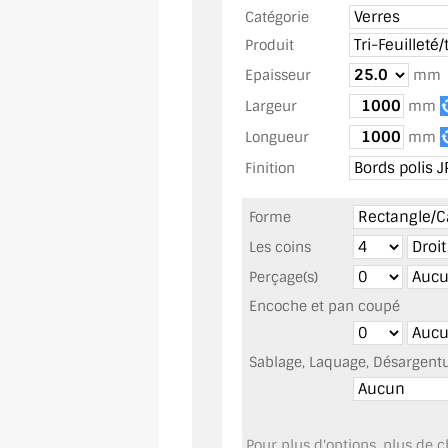
Catégorie
Produit
Epaisseur
m
Largeur
mm
Longueur
mm
Finition
Forme
Les coins
Perçage(s)
Encoche et pan coupé
Sablage, Laquage, Désargentur
Pour plus d'options, plus de ch