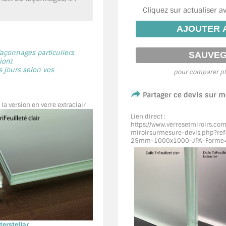
Cliquez sur actualiser a
 façonnages particuliers
on).
s jours selon vos
pour comparer pl
Partager ce devis sur 
 la version en verre extraclair
Lien direct :
https://www.verresetmiroirs.co
miroirsurmesure-devis.php?ref
25mm-1000x1000-JPA-Forme
erstellar