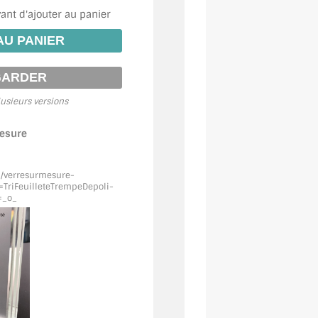
vant d'ajouter au panier
usieurs versions
mesure
m/verresurmesure-
=TriFeuilleteTrempeDepoli
-
=_o_