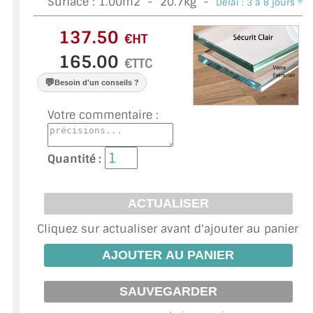
Surface :
1.00
m2 -
20.7
kg -
Délai : 3 a 8 jours *
VERRE FEUILLETÉ
VERRE ANTI-REFLET
€HT
€TTC
VERRE LAQUÉ/CRÉDENCE
💬
Besoin d'un conseils ?
VERRE FEUILLETÉ/TREMPÉ
Votre commentaire :
DALLE DE SOL EN VERRE
Quantité :
PORTE EN VERRE
GARDE CORPS EN VERRE
VERRIÈRE TYPE ATELIER
Cliquez sur actualiser avant d'ajouter au panier
VERRES TEXTURÉS
PLEXIGLAS PMMA
DOUBLE VITRAGE