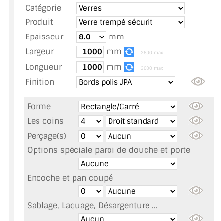
Catégorie
TOUS LES TARIFS AU M2
Produit
GUIDE : CHOIX PAR UTILISATION
Epaisseur
mm
Largeur
mm
INSPIRATIONS ET NOUVEAUTÉS
2500 max
Longueur
mm
3000 max
AMBIANCE LAITON BROSSÉ
Finition
MIROIRS VIEILLIS AMBIANCE BRASSERIE
Forme
MIROIR SUR MESURE
Les coins
Perçage(s)
MIROIR VIEILLI
Options spéciale paroi de douche et porte
MIROIR DÉCORATIF DE COULEUR
Encoche et pan coupé
LOTS DE MIROIRS EN MOZAÏQUE
Sablage, Laquage, Désargenture ...
MIROIR POUR PORTE