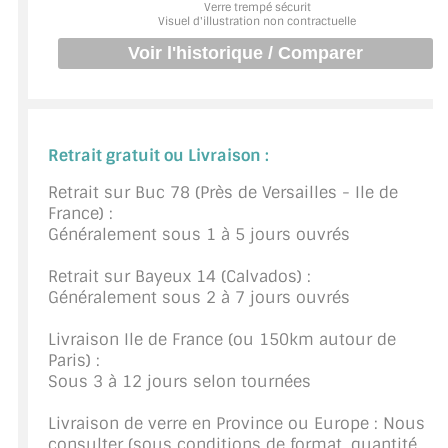
Verre trempé sécurit
BARRES DE STABILISATION
Visuel d'illustration non contractuelle
JOINTS D'ÉTANCHÉITÉS
FIXATION GARDES CORPS
SYSTÈMES PIVOTANTS
Retrait gratuit ou Livraison :
SYSTÈMES COULISSANTS
Retrait sur Buc 78 (Près de Versailles - Ile de
France) :
LE CATALOGUE ACCESSOIRES
Généralement sous 1 à 5 jours ouvrés
(STROMBINOSCOPE)
Retrait sur Bayeux 14 (Calvados) :
Généralement sous 2 à 7 jours ouvrés
ACCESSOIRES EN PROMOTIONS
Livraison Ile de France (ou 150km autour de
EXEMPLES, RÉALISATIONS, INSPIRATIONS
Paris) :
Sous 3 à 12 jours selon tournées
NUANCIER RAL
Livraison de verre en Province ou Europe : Nous
COMMENT COUPER DU VERRE ?
consulter (sous conditions de format, quantité,