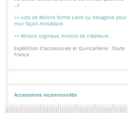
...)
CONSEILS / AIDE
>>
Lots de Miroirs forme carré ou hexagone pour
A PROPOS DE LA LIVRAISON
mur façon mosaïque.
COMPTE PRO
>>
Miroirs orginaux, miroirs de créateurs.
MON PANIER
Expédition d'accessoires et Quincaillerie : Toute
France
PLAN DU SITE
DÉCONNEXION
NOUS TROUVER - BUC 78
Accessoires recommandés
NOUS CONTACTER