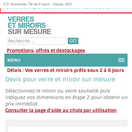
🇫🇷 Normandie / Île-de-France – Depuis 2007
Verre trempé sécurit 8mm : 137.50€HT
Promotions, offres et destockages
MENU
Délais : Vos verres et miroirs prêts sous 2 à 6 jours
NOUS CONTACTER
en moyenne
|
Besoin d'aide ?
Devis pour verre et miroir sur mesure
Appelez ou envoyez un SMS au 06 79 92 33 38
MON COMPTE / SE CONNECTER
Sélectionnez le miroir ou verre souhaité puis
indiquez vos dimensions en étape 2 pour obtenir un
DEMANDE DE DEVIS
prix immédiat.
Consulter la page d'aide au choix par utilisation
SUIVI DE DEVIS
SUIVI DE COMMANDE