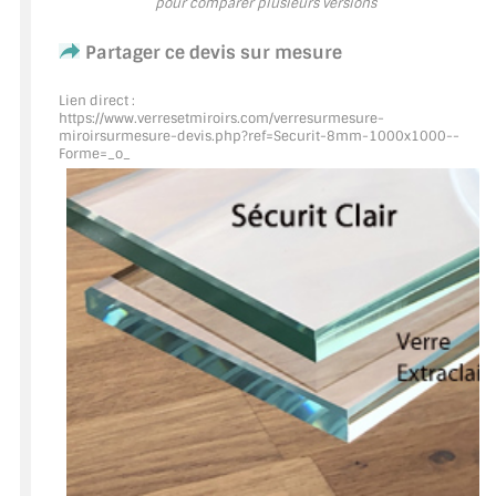
pour comparer plusieurs versions
ACCESSOIRES & QUINCAILLERIE
Partager ce devis sur mesure
CATALOGUE DE PROFILS ET FIXATION DU
Lien direct :
https://www.verresetmiroirs.com/verresurmesure-
VERRE
miroirsurmesure-devis.php?ref=Securit
-8mm-1000x1000--
Forme=_o_
LES FIXATIONS POUR MIROIR
LES PROFILS PAROI DE VERRE
VITRINE EN VERRE
CONNECTEURS ET ASSEMBLAGE DE VERRES
PLATS ET CORNIÈRES
LES CHARNIÈRES DE PORTE EN VERRE
BOUTONS ET POIGNÉES