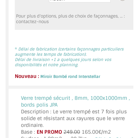
MIROIR DE SALLE DE BAIN
Pour plus d'options, plus de choix de façonnages, ... :
MIROIR PAROI DE DOUCHE
contactez-nous
MIROIR POUR SALLE DE SPORT
MIROIR POUR SALLE DE DANSE
*
Délai de fabrication (certains façonnages particuliers
augmente les temps de fabrication).
MIROIR ENCADRÉ
Délai de livraison +1 a quelques jours selon vos
disponibilités et notre planning.
MIROIR TV
Nouveau :
Miroir Bombé rond Interstellar
VERRE SUR MESURE
Verre trempé sécurit ,
8mm, 1000x1000mm ,
VERRE EXTRACLAIR
bords polis JPA
Description : Le verre trempé est 7 fois plus
VERRE TREMPÉ (SÉCURIT)
solide et résistant aux rayures que le verre
ordinaire.
PAROI DE DOUCHE
Base :
EN PROMO
249.00
165.00€/m2