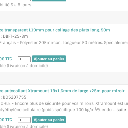
ilité 5 a 8 jours
ce transparent L19mm pour collage des plats long. 50m
 :
DBFT-25-3m
 Français - Polyester 205mircon. Longueur 50 mètres. Spécialemen
0€ TTC
ble (Livraison à domicile)
ce autocollant Xtramount 19x1,6mm de large x25m pour miroir
 :
BO5207755
OHLE - Encore plus de sécurité pour vos miroirs. Xtramount est u
yéthylène cellulaire (poids spécifique 100 kg/mÂ³), endu ...
suite
0€ TTC
ble (Livraison à domicile)