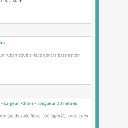
ons ...
suite
25m
un ruban double-face dont la base est en
e - Largeur 70mm - Longueur 10 mètres
re (poids spécifique 100 kg/mÂ³), enduit des