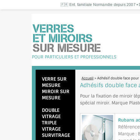
🇫🇷 Ent. familiale Normandie depuis 2007 • D
POUR PARTICULIERS ET PROFESSIONNELS
VERRE SUR
Accueil
> Adhésif double face pour 
Adhésifs double face 
MESURE
MIROIR SUR
Pour la fixation de miroir (
MESURE
spécial miroir. Marque Plas
DOUBLE
VITRAGE
Rubans ad
TRIPLE
Référence
VITRAGE
Marque : B
SURVITRAGE