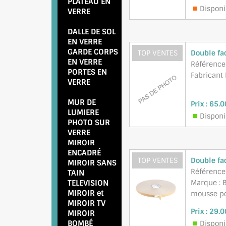
PLATEAU EN
Disponib
VERRE
DALLE DE SOL
EN VERRE
GARDE CORPS
TOP VENTES
Double fa
EN VERRE
Référence
PORTES EN
Fabricant
VERRE
MUR DE
Prix :
65.0
LUMIERE
Disponi
PHOTO SUR
VERRE
MIROIR
ENCADRÉ
TOP VENTES
Double fa
MIROIR SANS
Référence
TAIN
TELEVISION
Marque : B
MIROIR
et
mousse pol
MIROIR TV
Prix :
29.0
MIROIR
BOMBÉ
Disponi