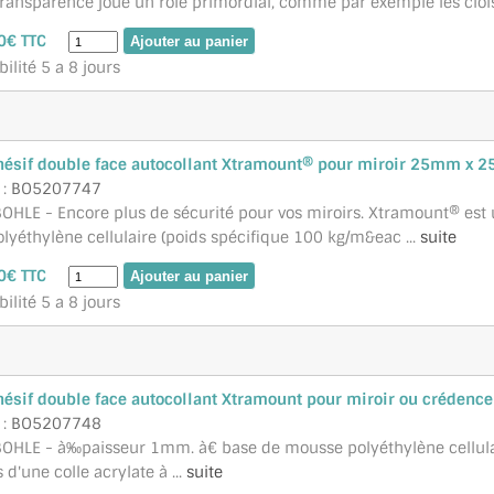
ransparence joue un rôle primordial, comme par exemple les clois
0€ TTC
ilité 5 a 8 jours
ésif double face autocollant Xtramount® pour miroir 25mm x 
 :
BO5207747
OHLE - Encore plus de sécurité pour vos miroirs. Xtramount® est 
yéthylène cellulaire (poids spécifique 100 kg/m&eac ...
suite
0€ TTC
ilité 5 a 8 jours
ésif double face autocollant Xtramount pour miroir ou crédenc
 :
BO5207748
BOHLE - à‰paisseur 1mm. à€ base de mousse polyéthylène cellulai
 d'une colle acrylate à ...
suite