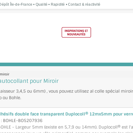
épôt Île-de-France • Qualité • Rapidité • Contact & réactivité
miroir
autocollant pour Miroir
épaisseur 3,4,5 ou 6mm) , vous pouvez utilisez al colle spécial mir
to ou
Bohle
.
hésifs double face transparent Duplocoll® 12mx5mm pour ver
 :
BOHLE-BO5207936
OHLE - Largeur 5mm (existe en 5,7,9 ou 14mm). Duplocoll® est l'ad