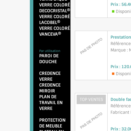
Prix :
56.4
VERRE COLORÉ
DECOCRISTAL®
Disponi
VERRE COLORÉ
LACOBEL®
VERRE COLORÉ
VANCEVA®
Prestation
Référence
Marque : N
Par utilisation
PAROI DE
DOUCHE
Prix :
120.
CREDENCE
Disponi
VERRE
CREDENCE
MIROIR
PLAN DE
TOP VENTES
Double fa
TRAVAIL EN
Référence
VERRE
Fabricant
PROTECTION
DE MEUBLE
Prix :
32.0