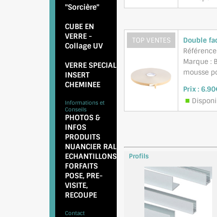
"Sorcière"
CUBE EN
VERRE
-
TOP VENTES
Double fa
Collage UV
Référence
Marque : B
VERRE SPECIAL
mousse pol
INSERT
CHEMINEE
Prix :
6.90
Disponi
Informations et
Conseils
PHOTOS &
INFOS
PRODUITS
NUANCIER RAL
ECHANTILLONS
Profils
FORFAITS
POSE
,
PRE-
VISITE
,
RECOUPE
Contact