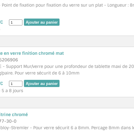
 Point de fixation pour fixation du verre sur un plat - Longueur :
TC
é
te en verre finition chromé mat
5206906
E - Support Mur/verre pour une profondeur de tablette maxi de
paire. Pour verre sécurit de 6 à 10mm
TC
 5 a 8 jours
itrine chromé
77-30-0
bloy-Stremler - Pour verre sécurit 6 a 8mm. Percage 8mm dans le