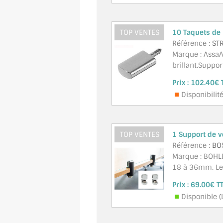
TOP VENTES
10 Taquets de 
Référence :
ST
Marque : AssaA
brillant.Suppor
Prix :
102.40€ 
Disponibilité
TOP VENTES
1 Support de v
Référence :
BO
Marque : BOHLE
18 à 36mm. Les
Prix :
69.00€ T
Disponible (