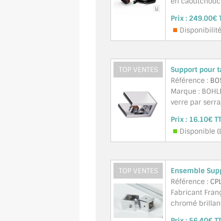
en caoutchouc e
Prix :
249.00€ 
Disponibilité
TOP VENTES
Support pour t
Référence :
BO
Marque : BOHLE
verre par serra
Prix :
16.10€ T
Disponible (
TOP VENTES
Ensemble Suppo
Référence :
CP
Fabricant Fran
chromé brillant
Prix :
56.40€ T