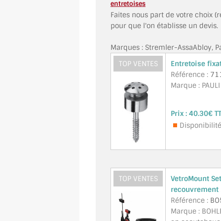
entretoises
Faites nous part de votre choix (
pour que l'on établisse un devis.
Marques : Stremler-AssaAbloy, Pau
TOP VENTES
Entretoise fix
Référence :
71
Marque : PAULI
Prix :
40.30€ T
Disponibilit
TOP VENTES
VetroMount Set
recouvrement
Référence :
BO
Marque : BOHLE