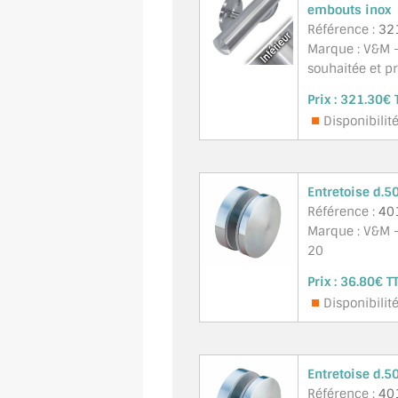
embouts inox
Référence :
32
Marque : V&M -
souhaitée et p
Prix :
321.30€ 
Disponibilit
Entretoise d.5
Référence :
40
Marque : V&M -
20
Prix :
36.80€ T
Disponibilit
Entretoise d.5
Référence :
40