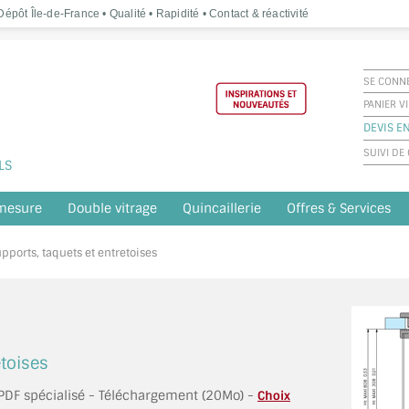
épôt Île-de-France • Qualité • Rapidité • Contact & réactivité
SE CONN
PANIER V
DEVIS E
SUIVI D
LS
 mesure
Double vitrage
Quincaillerie
Offres & Services
pports, taquets et entretoises
etoises
e PDF spécialisé - Téléchargement (20Mo) -
Choix