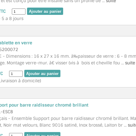
t est conçu pour être installé sans un profilé de ...
suite
TTC
 5 a 8 jours
ablette en verre
5200072
 - Dimensions : 16 x 27 x 16 mm. à‰paisseur de verre : 6 - 8 mm.
ge. Montage verre-mur. à€ visser (vis à bois et cheville fou ...
suite
TC
Livraison à domicile)
rt pour barre raidisseur chromé brillant
L-ESCB
çais - Ensemble Support pour barre raidisseur chromé brillant. Ma
, Noir mat velours, Blanc 9016 satiné, Inox brossé, Laiton br ...
suit
TC