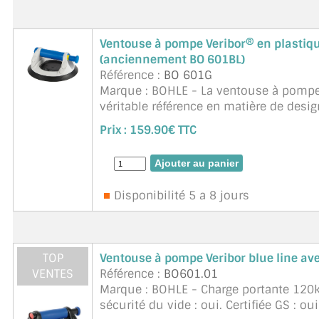
Ventouse à pompe Veribor® en plastiq
(anciennement BO 601BL)
Référence :
BO 601G
Marque : BOHLE - La ventouse à pompe
véritable référence en matière de desi
que de confort. Elle est équip&eacu ...
Prix :
159.90€ TTC
Disponibilité 5 a 8 jours
TOP
Ventouse à pompe Veribor blue line av
VENTES
Référence :
BO601.01
Marque : BOHLE - Charge portante 120
sécurité du vide : oui. Certifiée GS : oui