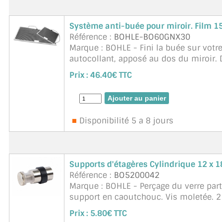
Système anti-buée pour miroir. Film
Référence :
BOHLE-BO60GNX30
Marque : BOHLE - Fini la buée sur votre 
autocollant, apposé au dos du miroir.
chauffent le miroir à environ 30 ...
suit
Prix :
46.40€ TTC
Disponibilité 5 a 8 jours
Supports d'étagères Cylindrique 12 x
Référence :
BO5200042
Marque : BOHLE - Perçage du verre par
support en caoutchouc. Vis moletée. 2 x
Epaisseur de verre 6 - 8 mm
Prix :
5.80€ TTC