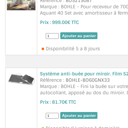
Référence :
BO5215087
Marque : BOHLE - Pour receveur de 7
Aquant 40 Set avec amortisseur à fer
Largeur mini des portes 380mm. Il faut 
Prix :
999.00€ TTC
Disponibilité 5 a 8 jours
Système anti-buée pour miroir. Film
Référence :
BOHLE-BO60GNX33
Marque : BOHLE - Fini la buée sur votre 
autocollant, apposé au dos du miroir.
chauffent le miroir à environ 30 ...
suit
Prix :
81.70€ TTC