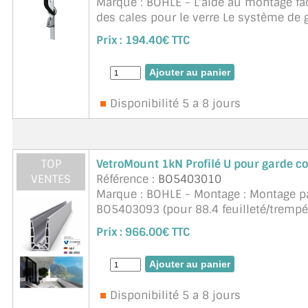
Marque : BOHLE - L'aide au montage faci
des cales pour le verre Le système de
Avis Technique) développé par les ingén
Prix :
194.40€ TTC
Disponibilité 5 a 8 jours
TOP
VetroMount 1kN Profilé U pour garde c
VENTES
Référence :
BO5403010
Marque : BOHLE - Montage : Montage pa
BO5403093 (pour 88.4 feuilleté/trempé)
E6/C0. Type de produit : Profilé de ...
su
Prix :
966.00€ TTC
Disponibilité 5 a 8 jours