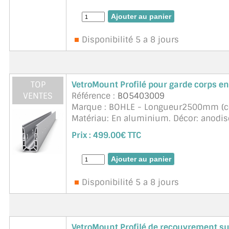
ACCESSOIRES & QUINCAILLERIE
Disponibilité 5 a 8 jours
CATALOGUE DE PROFILS ET FIXATION DU VERRE
LES FIXATIONS POUR MIROIR
TOP
VetroMount Profilé pour garde corps e
LES PROFILS PAROI DE VERRE
VENTES
Référence :
BO5403009
Marque : BOHLE - Longueur2500mm (co
VITRINE EN VERRE
Matériau: En aluminium. Décor: anodis
nouveau système de garde-corps Vetro
Prix :
499.00€ TTC
CONNECTEURS ET ASSEMBLAGE DE VERRES
PLATS ET CORNIÈRES
LES CHARNIÈRES DE PORTE EN VERRE
Disponibilité 5 a 8 jours
BOUTONS ET POIGNÉES
BARRES DE STABILISATION
VetroMount Profilé de recouvrement s