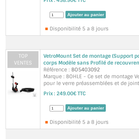
Prix :
458.90€ TTC
MIROIR DE SALLE DE BAIN
MIROIR PAROI DE DOUCHE
Disponibilité 5 a 8 jours
MIROIR POUR SALLE DE SPORT
MIROIR POUR SALLE DE DANSE
TOP
VetroMount Set de montage (Support pou
MIROIR ENCADRÉ
VENTES
corps Modèle sans Profilé de recouv
Référence :
BO5403092
MIROIR TV
Marque : BOHLE - Ce set de montage 
pour le verre préassemblées et de joi
VERRE SUR MESURE
être installé sans un profilé de ...
suite
Prix :
249.00€ TTC
VERRE EXTRACLAIR
VERRE TREMPÉ (SÉCURIT)
Disponibilité 5 a 8 jours
PAROI DE DOUCHE