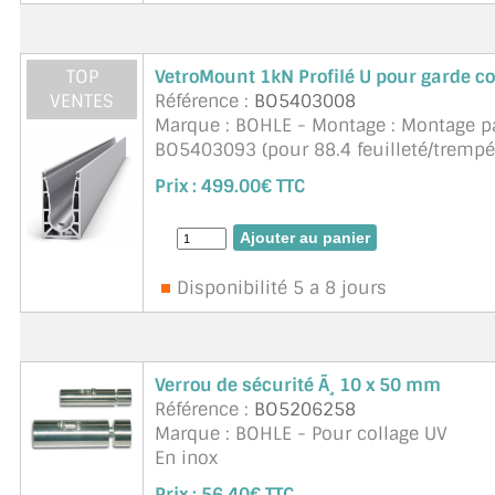
TOP
VetroMount 1kN Profilé U pour garde c
VENTES
Référence :
BO5403008
Marque : BOHLE - Montage : Montage pa
BO5403093 (pour 88.4 feuilleté/trempé)
E6/C0. Type de produit : Profilé de ...
su
Prix :
499.00€ TTC
Disponibilité 5 a 8 jours
Verrou de sécurité Ã¸ 10 x 50 mm
Référence :
BO5206258
Marque : BOHLE - Pour collage UV
En inox
Sécurité pour les portes à 2 battants
Prix :
56.40€ TTC