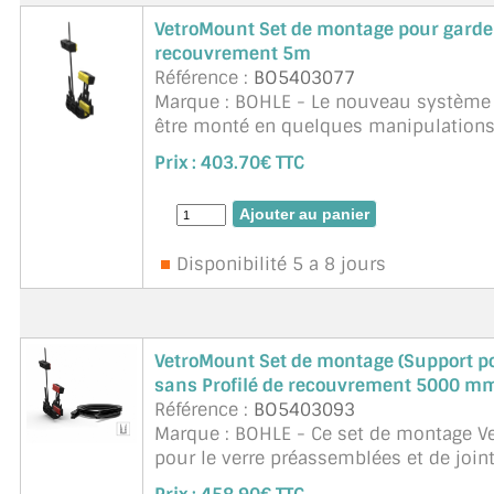
TOUS LES TARIFS AU M2
VetroMount Set de montage pour garde 
recouvrement 5m
GUIDE : CHOIX PAR UTILISATION
Référence :
BO5403077
Marque : BOHLE - Le nouveau système
INSPIRATIONS ET NOUVEAUTÉS
être monté en quelques manipulations.
cales de montage pré-montées, qui son
Prix :
403.70€ TTC
AMBIANCE LAITON BROSSÉ
MIROIRS VIEILLIS AMBIANCE BRASSERIE
Disponibilité 5 a 8 jours
MIROIR SUR MESURE
MIROIR VIEILLI
VetroMount Set de montage (Support pou
MIROIR DÉCORATIF DE COULEUR
sans Profilé de recouvrement 5000 m
Référence :
BO5403093
LOTS DE MIROIRS EN MOZAÏQUE
Marque : BOHLE - Ce set de montage 
pour le verre préassemblées et de joi
MIROIR POUR PORTE
être installé sans un profilé de ...
suite