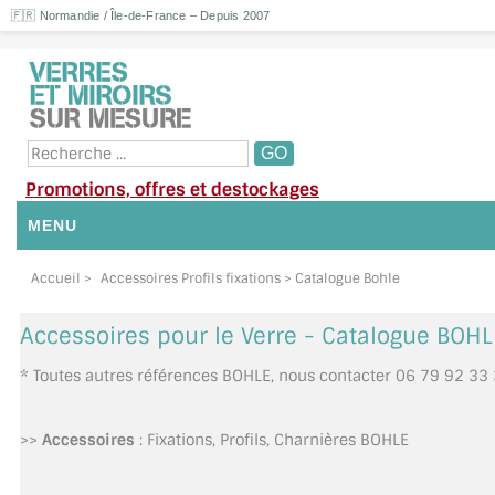
🇫🇷 Normandie / Île-de-France – Depuis 2007
Promotions, offres et destockages
MENU
NOUS CONTACTER
Accueil
>
Accessoires Profils fixations
> Catalogue Bohle
MON COMPTE / SE CONNECTER
Accessoires pour le Verre - Catalogue BOHL
DEMANDE DE DEVIS
* Toutes autres références BOHLE, nous contacter 06 79 92 33
SUIVI DE DEVIS
>>
Accessoires
: Fixations, Profils, Charnières BOHLE
SUIVI DE COMMANDE