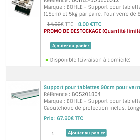
Référence :
BOHLE-BO5206912
Marque : BOHLE - Support pour tablett
(15cm) et 5kg par paire. Pour verre d
14.00
€ TTC
8.00 €TTC
PROMO DE DESTOCKAGE (Quantité limité
Disponible (Livraison à domicile)
Support pour tablettes 90cm pour ve
Référence :
BO5201804
Marque : BOHLE - Support pour tablett
Caoutchouc de protection inclus. Lo
Charge : Profondeur 30cm = 50 kg/m P
Prix :
67.90€ TTC
ent ...
suite