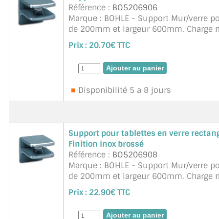
Référence :
BO5206906
Marque : BOHLE - Support Mur/verre po
de 200mm et largeur 600mm. Charge ma
sécurit de 6 à 10mm
Prix :
20.70€ TTC
Disponibilité 5 a 8 jours
Support pour tablettes en verre rectan
Finition inox brossé
Référence :
BO5206908
Marque : BOHLE - Support Mur/verre po
de 200mm et largeur 600mm. Charge ma
sécurit de 6 à 10mm Saillie max. 200 
Prix :
22.90€ TTC