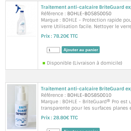
Traitement anti-calcaire BriteGuard e
Référence :
BOHLE-BO5850050
Marque : BOHLE - Protection rapide pou
verre Utilisation facile. Nettoyer le ve
uniformément et polir avec un chiffon
Prix :
78.20€ TTC
Disponible (Livraison à domicile)
Traitement anti-calcaire BriteGuard e
Référence :
BOHLE-BO5850010
Marque : BOHLE - BriteGuard® Pro est 
transparente pour les surfaces planes 
protege rapidement et efficacement de l
Prix :
28.80€ TTC
suite