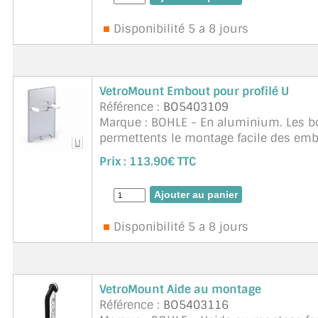
A PROPOS DE LA LIVRAISON
Disponibilité 5 a 8 jours
COMPTE PRO
MON PANIER
VetroMount Embout pour profilé U
Référence :
BO5403109
PLAN DU SITE
Marque : BOHLE - En aluminium. Les bo
permettents le montage facile des em
DÉCONNEXION
visser ou de coller. Grâce au système
Prix :
113.90€ TTC
NOUS TROUVER - BUC 78
NOUS CONTACTER
Disponibilité 5 a 8 jours
VetroMount Aide au montage
Référence :
BO5403116