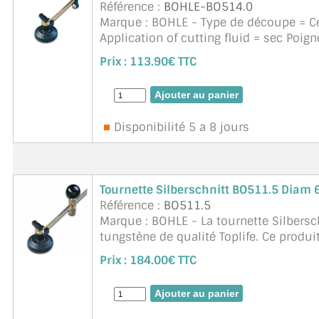
Référence :
BOHLE-BO514.0
Marque : BOHLE - Type de découpe = C
Application of cutting fluid = sec Poig
Molettes et barillet interchangeables fa
Prix :
113.90€ TTC
Disponibilité 5 a 8 jours
Tournette Silberschnitt BO511.5 Diam
Référence :
BO511.5
Marque : BOHLE - La tournette Silbersc
tungstène de qualité Toplife. Ce produi
améliorée, même pour les petit ...
suit
Prix :
184.00€ TTC