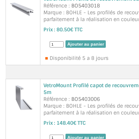
Référence :
BO5403018
JOINTS D'ÉTANCHÉITÉS
Marque : BOHLE - Les profilés de rec
parfaitement à la réalisation en couleu
FIXATION GARDES CORPS
sont les joints d'étanchéité ...
suite
Prix :
80.50€ TTC
SYSTÈMES PIVOTANTS
SYSTÈMES COULISSANTS
Disponibilité 5 a 8 jours
LE CATALOGUE ACCESSOIRES (STROMBINOSCOPE)
ACCESSOIRES EN PROMOTIONS
VetroMount Profilé capot de recouvrem
5m
EXEMPLES, RÉALISATIONS, INSPIRATIONS
Référence :
BO5403006
Marque : BOHLE - Les profilés de rec
NUANCIER RAL
parfaitement à la réalisation en couleu
sont les joints d'étanchéité ...
suite
COMMENT COUPER DU VERRE ?
Prix :
148.40€ TTC
CONSEILS / AIDE