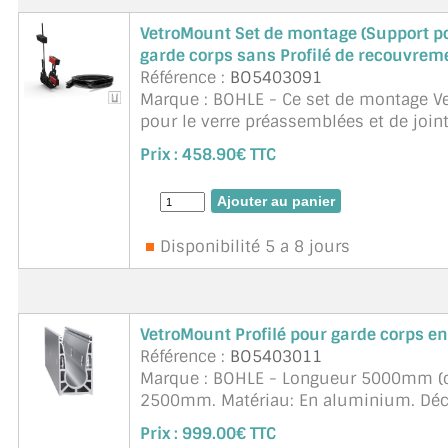
VERRE FEUILLETÉ
VetroMount Set de montage (Support pou
VERRE ANTI-REFLET
garde corps sans Profilé de recouvre
Référence :
BO5403091
VERRE LAQUÉ/CRÉDENCE
Marque : BOHLE - Ce set de montage 
pour le verre préassemblées et de joi
VERRE FEUILLETÉ/TREMPÉ
être installé sans un profilé de ...
suite
Prix :
458.90€ TTC
DALLE DE SOL EN VERRE
PORTE EN VERRE
Disponibilité 5 a 8 jours
GARDE CORPS EN VERRE
VERRIÈRE TYPE ATELIER
VetroMount Profilé pour garde corps e
Référence :
BO5403011
VERRES TEXTURÉS
Marque : BOHLE - Longueur 5000mm (co
2500mm. Matériau: En aluminium. Déc
PLEXIGLAS PMMA
E6/C0. Le nouveau système de garde-co
Prix :
999.00€ TTC
DOUBLE VITRAGE