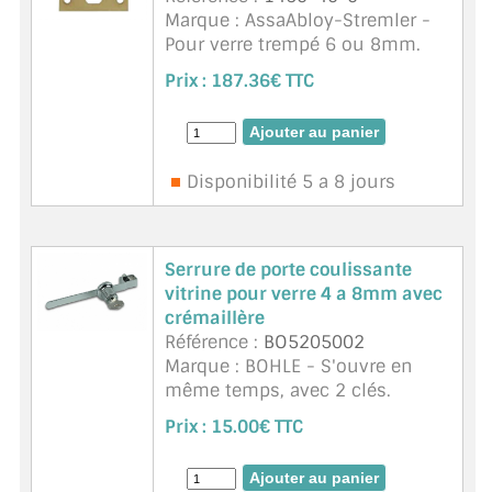
Marque : AssaAbloy-Stremler -
CONSEILS / AIDE
Pour verre trempé 6 ou 8mm.
Existe en chromé brillant, mat
A PROPOS DE LA LIVRAISON
Prix :
187.36€ TTC
ou doré.
COMPTE PRO
MON PANIER
Disponibilité 5 a 8 jours
PLAN DU SITE
Serrure de porte coulissante
DÉCONNEXION
vitrine pour verre 4 a 8mm avec
crémaillère
NOUS TROUVER - BUC 78
Référence :
BO5205002
Marque : BOHLE - S'ouvre en
NOUS CONTACTER
même temps, avec 2 clés.
Montage facile grâce à la vis
Prix :
15.00€ TTC
moletée . Recouvrement réglable
individuellement par crémaillère.
Serrure pour ...
suite