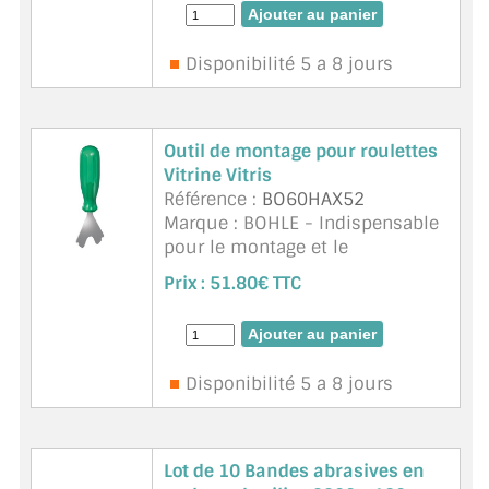
portes en verre sur des vitrines,
lorsque les parois latéra ...
suite
Disponibilité 5 a 8 jours
Outil de montage pour roulettes
Vitrine Vitris
Référence :
BO60HAX52
Marque : BOHLE - Indispensable
pour le montage et le
démontage des roulettes BO
Prix :
51.80€ TTC
60HAX34 Unité de vente : 1
pià¨ce
Disponibilité 5 a 8 jours
Lot de 10 Bandes abrasives en