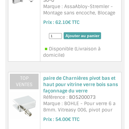
30-0
Marque : AssaAbloy-Stremler -
Montage sans encoche, Blocage
en position fermée, Ouverture à
Prix :
62.10€ TTC
180 °, Dimensions maximum
des volumes 50 x 30 cm,
Serrage par 1 vis à embout,
Unité de vente : 1 charni&eg ...
Disponible (Livraison à
suite
domicile)
TOP
paire de Charnières pivot bas et
VENTES
haut pour vitrine verre bois sans
façonnage du verre
Référence :
BO5200073
Marque : BOHLE - Pour verre 6 a
8mm. Vitreasy 006, pivot pour
meubles, verre-bois. Les
Prix :
54.00€ TTC
charnières pour meubles
Vitreasy permettent de fixer des