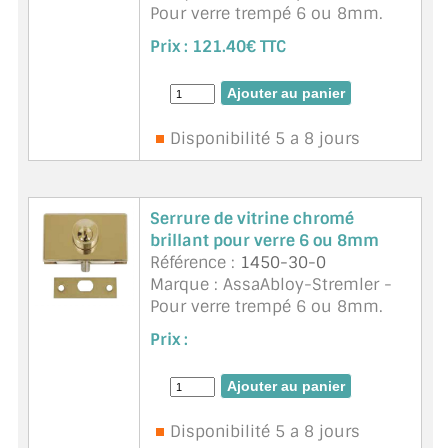
Pour verre trempé 6 ou 8mm.
Existe en chromé brillant, mat
ACCESSOIRES & QUINCAILLERIE
Prix :
121.40€ TTC
ou doré.
CATALOGUE DE PROFILS ET FIXATION DU
VERRE
Disponibilité 5 a 8 jours
LES FIXATIONS POUR MIROIR
LES PROFILS PAROI DE VERRE
Serrure de vitrine chromé
brillant pour verre 6 ou 8mm
VITRINE EN VERRE
Référence :
1450-30-0
Marque : AssaAbloy-Stremler -
CONNECTEURS ET ASSEMBLAGE DE VERRES
Pour verre trempé 6 ou 8mm.
Existe en chromé brillant, mat
PLATS ET CORNIÈRES
Prix :
ou doré.
LES CHARNIÈRES DE PORTE EN VERRE
BOUTONS ET POIGNÉES
Disponibilité 5 a 8 jours