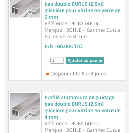
bas double DURUS (2,5m)
glissière pour vitrine en verre de
6 mm
Référence :
BO5214614
Marque : BOHLE - Gamme Durus.
Ep. de verre 6 mm
Adapté à des verres petits et
Prix :
60.00€ TTC
légers
Unité de vente 2,5 m ou. 5m sur
demande
Coupe de transport sur demande
Disponibilité 5 a 8 jours
Profilé aluminium de guidage
bas double DURUS (2,5m)
glissière pour vitrine en verre de
4 mm
Référence :
BO5214611
Marque : BOHLE - Gamme Durus.