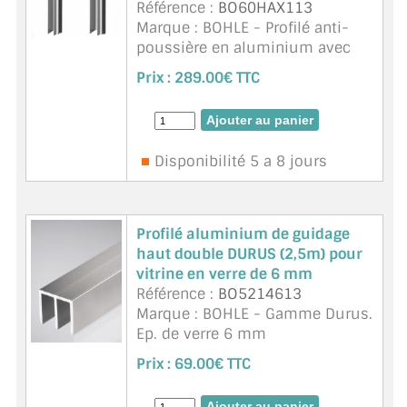
Référence :
BO60HAX113
Marque : BOHLE - Profilé anti-
poussière en aluminium avec
joint en poils pour l'étanchéité
Prix :
289.00€ TTC
latérale de la porte coulissante
contre les courants d'air et la
poussière. < ...
suite
Disponibilité 5 a 8 jours
Profilé aluminium de guidage
haut double DURUS (2,5m) pour
vitrine en verre de 6 mm
Référence :
BO5214613
Marque : BOHLE - Gamme Durus.
Ep. de verre 6 mm
Adapté à des verres petits et
Prix :
69.00€ TTC
légers
Unité de vente 2,5 m ou. 5m sur