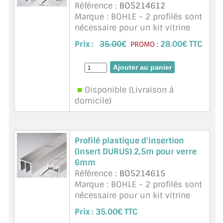
Référence :
BO5214612
Marque : BOHLE - 2 profilés sont
nécessaire pour un kit vitrine
Durus de 2m50 (un insert par
Prix :
35.00
€
28.00€ TTC
PROMO :
verre). Gamme DURA/durus. Ep.
de verre 4 mm. Adapté à des
verres petits et légers. Unit&e ...
suite
Disponible (Livraison à
domicile)
Profilé plastique d'insertion
(insert DURUS) 2,5m pour verre
6mm
Référence :
BO5214615
Marque : BOHLE - 2 profilés sont
nécessaire pour un kit vitrine
Durus de 2m50 (un insert par
Prix :
35.00€ TTC
verre). Gamme DURUS. Ep. de