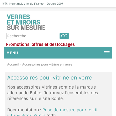
🇫🇷 Normandie / Île-de-France – Depuis 2007
Promotions, offres et destockages
MENU
NOUS CONTACTER
Accueil
> Accessoires pour vitrine en verre
MON COMPTE / SE CONNECTER
Accessoires pour vitrine en verre
Nos accessoires vitrines sont de la marque
DEMANDE DE DEVIS
allemande Bohle. Retrouvez l'ensembles des
références sur le site
Bohle
.
SUIVI DE DEVIS
Documentation :
Prise de mesure pour le kit
SUIVI DE COMMANDE
vitrine Vitris Supra
(pdf)