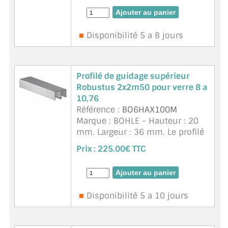
verre 6 mm. Adapté à des verres
petits et légers. Unité ...
suite
Disponibilité 5 a 8 jours
Profilé de guidage supérieur
Robustus 2x2m50 pour verre 8 a
10,76
Référence :
BO6HAX100M
Marque : BOHLE - Hauteur : 20
mm. Largeur : 36 mm. Le profilé
double floqué antibruit sert à
Prix :
225.00€ TTC
guider les portes coulissantes
en verre sur la face supérieure.
L'utilisation de 4 chariots de r ...
suite
Disponibilité 5 a 10 jours