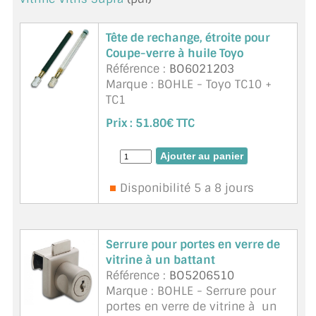
TOUS LES TARIFS AU M2
Tête de rechange, étroite pour
GUIDE : CHOIX PAR UTILISATION
Coupe-verre à huile Toyo
Référence :
BO6021203
INSPIRATIONS ET NOUVEAUTÉS
Marque : BOHLE - Toyo TC10 +
TC1
AMBIANCE LAITON BROSSÉ
Prix :
51.80€ TTC
MIROIRS VIEILLIS AMBIANCE BRASSERIE
MIROIR SUR MESURE
Disponibilité 5 a 8 jours
MIROIR VIEILLI
MIROIR DÉCORATIF DE COULEUR
Serrure pour portes en verre de
vitrine à un battant
LOTS DE MIROIRS EN MOZAÏQUE
Référence :
BO5206510
Marque : BOHLE - Serrure pour
MIROIR POUR PORTE
portes en verre de vitrine à un