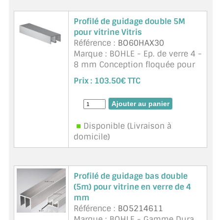
Profilé de guidage double 5M
pour vitrine Vitris
Référence :
BO60HAX30
Marque : BOHLE - Ep. de verre 4 -
8 mm Conception floquée pour
l'isolation acoustique Avec film
Prix :
103.50€ TTC
de protection Unité de vente 5 m
Supra
Disponible (Livraison à
domicile)
Profilé de guidage bas double
(5m) pour vitrine en verre de 4
mm
Référence :
BO5214611
Marque : BOHLE - Gamme Dura.