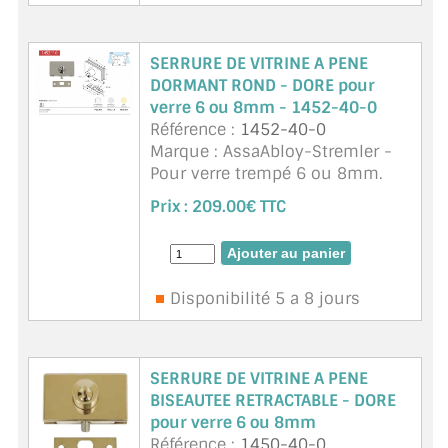
BARRES DE STABILISATION
JOINTS D'ÉTANCHÉITÉS
SERRURE DE VITRINE A PENE
DORMANT ROND - DORE pour
FIXATION GARDES CORPS
verre 6 ou 8mm - 1452-40-0
Référence :
1452-40-0
SYSTÈMES PIVOTANTS
Marque : AssaAbloy-Stremler -
Pour verre trempé 6 ou 8mm.
SYSTÈMES COULISSANTS
Existe en chromé brillant, mat
Prix :
209.00€ TTC
ou doré.
LE CATALOGUE ACCESSOIRES
(STROMBINOSCOPE)
ACCESSOIRES EN PROMOTIONS
Disponibilité 5 a 8 jours
EXEMPLES, RÉALISATIONS, INSPIRATIONS
SERRURE DE VITRINE A PENE
NUANCIER RAL
BISEAUTEE RETRACTABLE - DORE
pour verre 6 ou 8mm
COMMENT COUPER DU VERRE ?
Référence :
1450-40-0