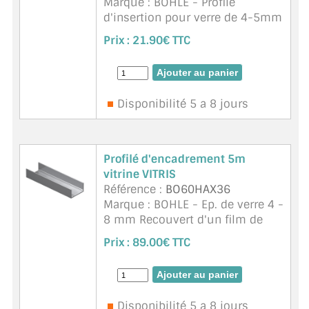
Marque : BOHLE - Profilé
d'insertion pour verre de 4-5mm
d'épaisseur. En plastique
Prix :
21.90€ TTC
transparent. Adapté au verre de 4
mm dans feuillure BO
60HAX31/61. Adapté au verre de
5 mm dans feui ...
suite
Disponibilité 5 a 8 jours
Profilé d'encadrement 5m
vitrine VITRIS
Référence :
BO60HAX36
Marque : BOHLE - Ep. de verre 4 -
8 mm Recouvert d'un film de
protection
Prix :
89.00€ TTC
Disponibilité 5 a 8 jours