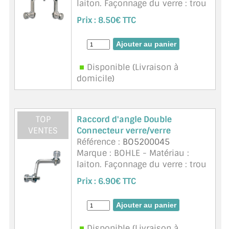
laiton. Façonnage du verre : trou
6mm. Pour verre 4 à 6mm. Vis
Prix :
8.50€ TTC
moletées, rondelles en plastique
et douilles incluses. Hauteur de
serrage max. 10mm. Pour verre
s& ...
suite
Disponible (Livraison à
domicile)
TOP
Raccord d'angle Double
VENTES
Connecteur verre/verre
Référence :
BO5200045
Marque : BOHLE - Matériau :
laiton. Façonnage du verre : trou
6mm. Pour verre 4 à 6mm. Vis
Prix :
6.90€ TTC
moletées, rondelles en plastique
et douilles incluses. Hauteur de
serrage max. 10mm. Pour verre
s& ...
suite
Disponible (Livraison à