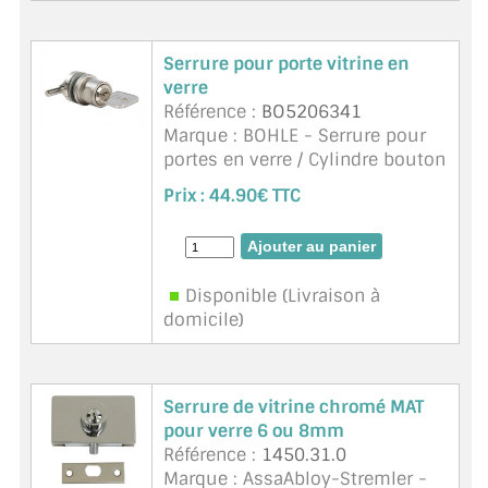
VERRE FEUILLETÉ
VERRE ANTI-REFLET
Serrure pour porte vitrine en
verre
VERRE LAQUÉ/CRÉDENCE
Référence :
BO5206341
Marque : BOHLE - Serrure pour
VERRE FEUILLETÉ/TREMPÉ
portes en verre / Cylindre bouton
6 mm. Perçage dans le verre
Prix :
44.90€ TTC
DALLE DE SOL EN VERRE
20mm. Matériau : Zinc. Finition
Nickel mat.
PORTE EN VERRE
Disponible (Livraison à
GARDE CORPS EN VERRE
domicile)
VERRIÈRE TYPE ATELIER
VERRES TEXTURÉS
Serrure de vitrine chromé MAT
pour verre 6 ou 8mm
PLEXIGLAS PMMA
Référence :
1450.31.0
Marque : AssaAbloy-Stremler -
DOUBLE VITRAGE