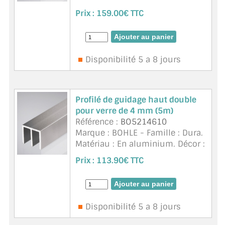
anodisé couleur aluminium. Ep.
Prix :
159.00€ TTC
de verre 6mm. Adapté à des
verres petits et légers. Unité de
vente 5 m ...
suite
Disponibilité 5 a 8 jours
Profilé de guidage haut double
pour verre de 4 mm (5m)
Référence :
BO5214610
Marque : BOHLE - Famille : Dura.
Matériau : En aluminium. Décor :
anodisé couleur aluminium. Ep.
Prix :
113.90€ TTC
de verre 4 mm. Adapté à des
verres petits et légers. Unité de
vente 5 m ...
suite
Disponibilité 5 a 8 jours