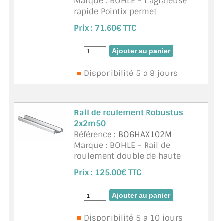
Marque : BOHLE - L'agrafeuse
rapide Pointix permet
l'utilisation de pointes triangle
Prix :
71.60€ TTC
et losange avec un seul outil.
Elle est solide et facile à utiliser.
Les pointes sont simplement
insérées d ...
suite
Disponibilité 5 a 8 jours
Rail de roulement Robustus
2x2m50
Référence :
BO6HAX102M
Marque : BOHLE - Rail de
roulement double de haute
qualité en aluminium pour le
Prix :
125.00€ TTC
système de portes coulissantes
Robustus. Capacité de charge
:140 kg. Contenu de l'emballage :
1 Pièce. Coul ...
suite
Disponibilité 5 a 10 jours