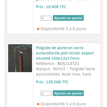
Prix :
10.40€ TTC
Disponibilité 5 a 8 jours
Poignée de porte en verre
autocollante poli miroir aspect
chromé 150x12x17mm
Référence :
BO5113721
Marque : BOHLE - Poignée barre
autocollante. Acier inox. Sans
usinage du verre. Qté 1 barre
Prix :
129.00€ TTC
pour un coté du verre : prends 2
quantités si besoin des 2 cotés
du verre. Existe en poli ...
suite
Disponibilité 5 a 8 jours