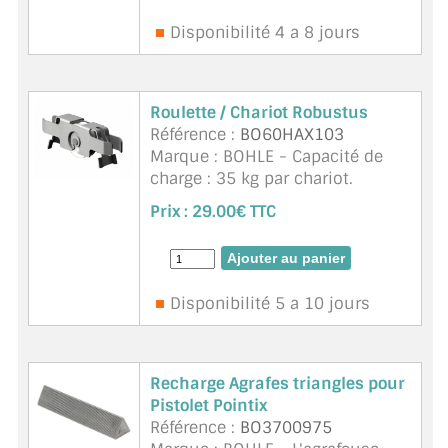
Disponibilité 4 a 8 jours
Roulette / Chariot Robustus
Référence :
BO60HAX103
Marque : BOHLE - Capacité de
charge : 35 kg par chariot.
Insérer les chariots par paires.
Prix :
29.00€ TTC
Les chariots dans un boîtier en
acier à ressort avec galet de
roulement en plastique sur
roulement &agrav ...
suite
Disponibilité 5 a 10 jours
Recharge Agrafes triangles pour
Pistolet Pointix
Référence :
BO3700975