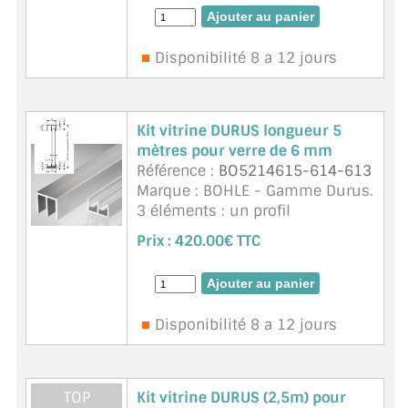
les 2 rails du profil bas
BO5214612, un profil aluminium
haut BO5214610 Ep. de verre 4
Disponibilité 8 a 12 jours
mm ...
suite
Kit vitrine DURUS longueur 5
mètres pour verre de 6 mm
Référence :
BO5214615-614-613
Marque : BOHLE - Gamme Durus.
3 éléments : un profil
aluminium bas BO5214614 , 4
Prix :
420.00€ TTC
joints d'insertion de 2m50 dans
les 2 rails du profil bas
BO5214615, un profil aluminium
haut BO5214613 Ep. de verre 6
Disponibilité 8 a 12 jours
mm ...
suite
TOP
Kit vitrine DURUS (2,5m) pour