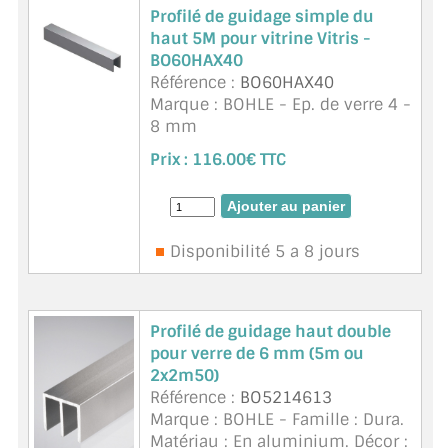
Profilé de guidage simple du
haut 5M pour vitrine Vitris -
BO60HAX40
Référence :
BO60HAX40
Marque : BOHLE - Ep. de verre 4 -
8 mm
Conception floquée pour
Prix :
116.00€ TTC
l'isolation acoustique
Avec film de protection
Unité de vente 5 m
Supra
Disponibilité 5 a 8 jours
Profilé de guidage haut double
pour verre de 6 mm (5m ou
2x2m50)
Référence :
BO5214613
Marque : BOHLE - Famille : Dura.
Matériau : En aluminium. Décor :