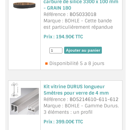
carbure de silice 3300 x 100 mm
- GRAIN 180
Référence :
BO5033018
Marque : BOHLE - Cette bande
est particulièrement répandue
dans le façonnage du verre.
Prix :
194.90€ TTC
Bande synthétique très dure et
de très bonne qualité de
ponçage. La ba ...
suite
Disponibilité 5 a 8 jours
Kit vitrine DURUS longueur
5mètres pour verre de 4 mm
Référence :
BO5214610-611-612
Marque : BOHLE - Gamme Durus.
3 éléments : un profil
aluminium bas BO5214611 , 4
Prix :
399.00€ TTC
joints d'insertion de 2m50 dans