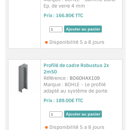
Ep. de verre 4 mm
Adapté à des verres petits et
Prix :
166.80€ TTC
légers
Unité de vente 5 m
Coupe de transport sur demande
Disponibilité 5 a 8 jours
Profilé de cadre Robustus 2x
2m50
Référence :
BO60HAX109
Marque : BOHLE - Le profilé
adapté au système de porte
coulissante Robustus sert à
Prix :
189.00€ TTC
recevoir le profilé de guidage
supérieur ainsi que la protection
anti-poussière et la ...
suite
Disponibilité 5 a 8 jours