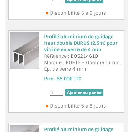
demande
Coupe de transport sur demande
Disponibilité 5 a 8 jours
Profilé aluminium de guidage
haut double DURUS (2,5m) pour
vitrine en verre de 4 mm
Référence :
BO5214610
Marque : BOHLE - Gamme Durus.
Ep. de verre 4 mm
Adapté à des verres petits et
Prix :
65.00€ TTC
légers
Unité de vente 2,5 m ou. 5m sur
demande
Coupe de transport sur demande
Disponibilité 5 a 8 jours
Profilé aluminium de guidage