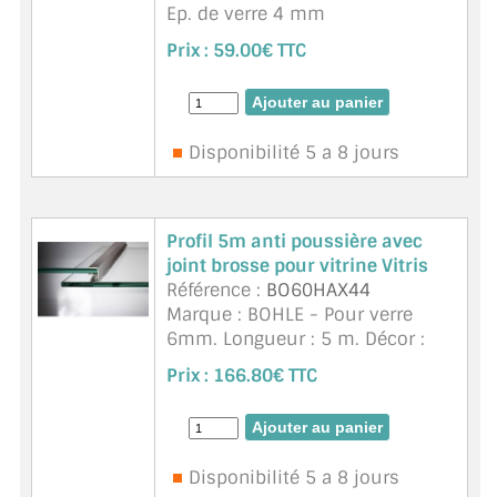
Ep. de verre 4 mm
Adapté à des verres petits et
Prix :
59.00€ TTC
légers
Unité de vente 2,5 m ou. 5m sur
demande
Coupe de transport sur demande
Disponibilité 5 a 8 jours
Profil 5m anti poussière avec
joint brosse pour vitrine Vitris
Référence :
BO60HAX44
Marque : BOHLE - Pour verre
6mm. Longueur : 5 m. Décor :
anodisé ton naturel. Matériau :
Prix :
166.80€ TTC
en aluminium. Coupe nécessaire
pour le transport ou quantité
minium a commander pour un
envoi ...
suite
Disponibilité 5 a 8 jours