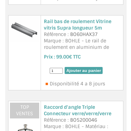
Rail bas de roulement Vitrine
vitris Supra longueur 5m
Référence :
BO60HAX37
Marque : BOHLE - Le rail de
roulement en aluminium de
haute qualité, disponible en
Prix :
99.00€ TTC
différentes versions, est adapté
au système de portes
coulissantes Supra. Note
d'application: Rail de ro ...
suite
Disponibilité 4 a 8 jours
TOP
Raccord d'angle Triple
VENTES
Connecteur verre/verre/verre
Référence :
BO5200046
Marque : BOHLE - Matériau :