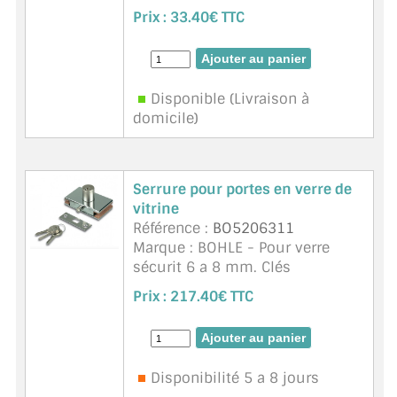
battant. Aspect chromé mat.
MIROIR DE SALLE DE BAIN
Prix :
33.40€ TTC
Avec 2 clés. Fermeture 180°.
Pour verre de 4 à 8mm. Sans
MIROIR PAROI DE DOUCHE
perçage du verre (fixation ...
suite
MIROIR POUR SALLE DE SPORT
Disponible (Livraison à
domicile)
MIROIR POUR SALLE DE DANSE
MIROIR ENCADRÉ
Serrure pour portes en verre de
vitrine
MIROIR TV
Référence :
BO5206311
Marque : BOHLE - Pour verre
VERRE SUR MESURE
sécurit 6 a 8 mm. Clés
identiques. Avec 3 clés. La clé
VERRE EXTRACLAIR
Prix :
217.40€ TTC
peut être enlevée uniquement
quand la serrure est fermée.
VERRE TREMPÉ (SÉCURIT)
Matériau : zinc chrom ...
suite
PAROI DE DOUCHE
Disponibilité 5 a 8 jours