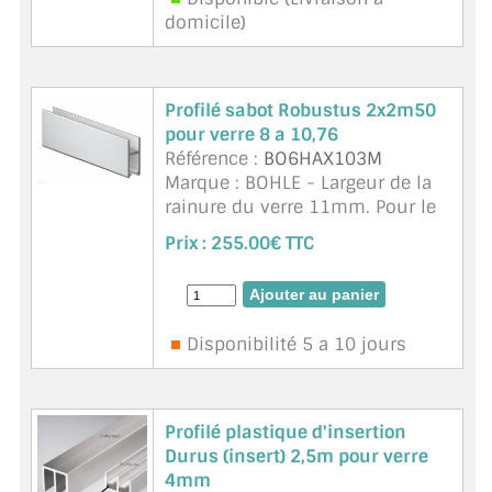
domicile)
Profilé sabot Robustus 2x2m50
pour verre 8 a 10,76
Référence :
BO6HAX103M
Marque : BOHLE - Largeur de la
rainure du verre 11mm. Pour le
verre de 8 mm, il faut utiliser le
Prix :
255.00€ TTC
profilé sabot BO 60HAX108. Le
profilé du sabot de roulement
est fixé sur le bord inférieur d ...
suite
Disponibilité 5 a 10 jours
Profilé plastique d'insertion
Durus (insert) 2,5m pour verre
4mm