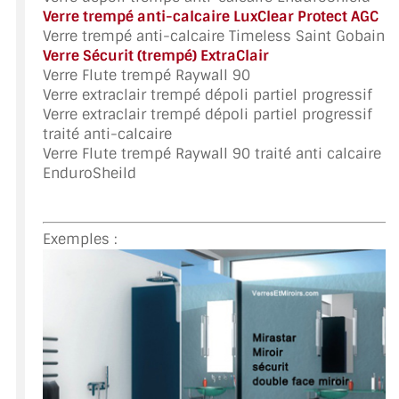
Verre trempé anti-calcaire LuxClear Protect AGC
Verre trempé anti-calcaire Timeless Saint Gobain
ACCESSOIRES & QUINCAILLERIE
Verre Sécurit (trempé) ExtraClair
Verre Flute trempé Raywall 90
CATALOGUE DE PROFILS ET FIXATION DU
Verre extraclair trempé dépoli partiel progressif
VERRE
Verre extraclair trempé dépoli partiel progressif
traité anti-calcaire
LES FIXATIONS POUR MIROIR
Verre Flute trempé Raywall 90 traité anti calcaire
EnduroSheild
LES PROFILS PAROI DE VERRE
VITRINE EN VERRE
Exemples :
CONNECTEURS ET ASSEMBLAGE DE VERRES
PLATS ET CORNIÈRES
LES CHARNIÈRES DE PORTE EN VERRE
BOUTONS ET POIGNÉES