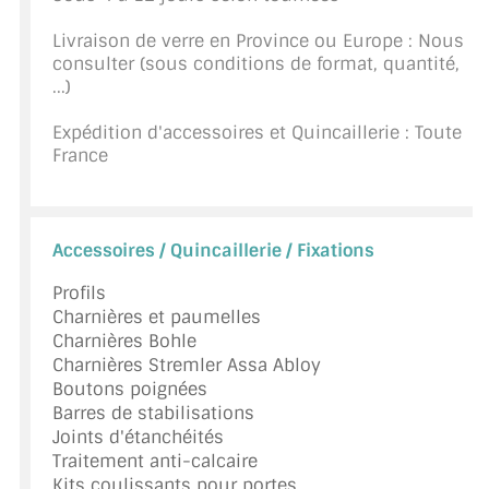
CONSEILS / AIDE
Livraison de verre en Province ou Europe : Nous
consulter (sous conditions de format, quantité,
A PROPOS DE LA LIVRAISON
...)
COMPTE PRO
Expédition d'accessoires et Quincaillerie : Toute
France
MON PANIER
PLAN DU SITE
Accessoires / Quincaillerie / Fixations
DÉCONNEXION
Profils
Charnières et paumelles
NOUS TROUVER - BUC 78
Charnières Bohle
Charnières Stremler Assa Abloy
NOUS CONTACTER
Boutons poignées
Barres de stabilisations
Joints d'étanchéités
Traitement anti-calcaire
Kits coulissants pour portes