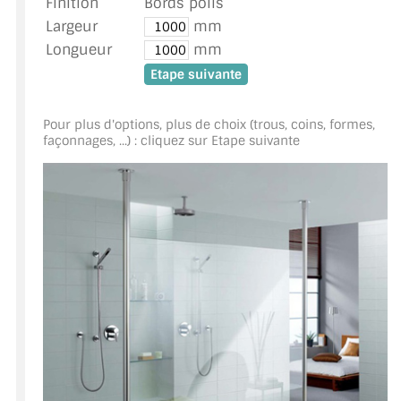
Finition
Bords polis
MIROIR DE SALLE DE BAIN
Largeur
mm
Longueur
mm
MIROIR PAROI DE DOUCHE
MIROIR POUR SALLE DE SPORT
Pour plus d'options, plus de choix (trous, coins, formes,
MIROIR POUR SALLE DE DANSE
façonnages, ...) : cliquez sur Etape suivante
MIROIR ENCADRÉ
MIROIR TV
VERRE SUR MESURE
VERRE EXTRACLAIR
VERRE TREMPÉ (SÉCURIT)
PAROI DE DOUCHE