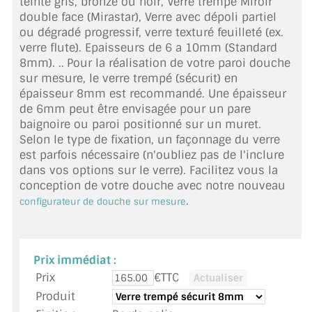
teinté gris, bronze ou noir, Verre trempé Miroir
TOUS LES TARIFS AU M2
double face (Mirastar), Verre avec dépoli partiel
ou dégradé progressif, verre texturé feuilleté (ex.
GUIDE : CHOIX PAR UTILISATION
verre flute). Epaisseurs de 6 a 10mm (Standard
8mm). ..
Pour la réalisation de votre paroi douche
INSPIRATIONS ET NOUVEAUTÉS
sur mesure, le verre trempé (sécurit) en
épaisseur 8mm est recommandé. Une épaisseur
AMBIANCE LAITON BROSSÉ
de 6mm peut être envisagée pour un pare
baignoire ou paroi positionné sur un muret.
MIROIRS VIEILLIS AMBIANCE BRASSERIE
Selon le type de fixation, un façonnage du verre
est parfois nécessaire (n'oubliez pas de l'inclure
MIROIR SUR MESURE
dans vos options sur le verre). Facilitez vous la
conception de votre douche avec notre nouveau
MIROIR VIEILLI
.
configurateur de douche sur mesure
MIROIR DÉCORATIF DE COULEUR
Prix immédiat :
LOTS DE MIROIRS EN MOZAÏQUE
Prix
€TTC
MIROIR POUR PORTE
Produit