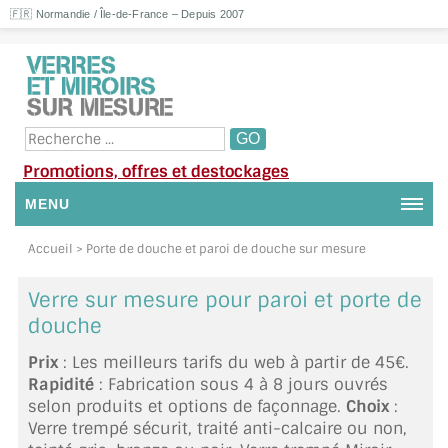
🇫🇷 Normandie / Île-de-France – Depuis 2007
Promotions, offres et destockages
MENU
NOUS CONTACTER
Accueil
> Porte de douche et paroi de douche sur mesure
MON COMPTE / SE CONNECTER
Verre sur mesure pour paroi et porte de
douche
DEMANDE DE DEVIS
Prix
: Les meilleurs tarifs du web à partir de 45€.
SUIVI DE DEVIS
Rapidité
: Fabrication sous 4 à 8 jours ouvrés
selon produits et options de façonnage.
Choix
:
SUIVI DE COMMANDE
Verre trempé sécurit, traité anti-calcaire ou non,