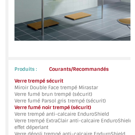
VERRE FEUILLETÉ
VERRE ANTI-REFLET
VERRE LAQUÉ/CRÉDENCE
VERRE FEUILLETÉ/TREMPÉ
DALLE DE SOL EN VERRE
PORTE EN VERRE
Produits :
Courants/Recommandés
Verre trempé sécurit
GARDE CORPS EN VERRE
Miroir Double Face trempé Mirastar
Verre fumé brun trempé (sécurit)
VERRIÈRE TYPE ATELIER
Verre fumé Parsol gris trempé (sécurit)
Verre fumé noir trempé (sécurit)
VERRES TEXTURÉS
Verre trempé anti-calcaire EnduroShield
Verre trempé ExtraClair anti-calcaire EnduroShield
PLEXIGLAS PMMA
effet déperlant
Verre dépoli trempé anti-calcaire EnduroShield
DOUBLE VITRAGE