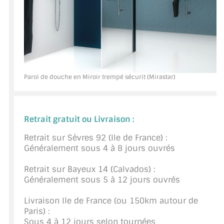
BARRES DE STABILISATION
JOINTS D'ÉTANCHÉITÉS
FIXATION GARDES CORPS
SYSTÈMES PIVOTANTS
Paroi de douche en Miroir trempé sécurit (Mirastar)
SYSTÈMES COULISSANTS
LE CATALOGUE ACCESSOIRES
Retrait gratuit ou Livraison :
(STROMBINOSCOPE)
Retrait sur Sèvres 92 (Ile de France) :
Généralement sous 4 à 8 jours ouvrés
ACCESSOIRES EN PROMOTIONS
Retrait sur Bayeux 14 (Calvados) :
EXEMPLES, RÉALISATIONS, INSPIRATIONS
Généralement sous 5 à 12 jours ouvrés
NUANCIER RAL
Livraison Ile de France (ou 150km autour de
Paris) :
COMMENT COUPER DU VERRE ?
Sous 4 à 12 jours selon tournées