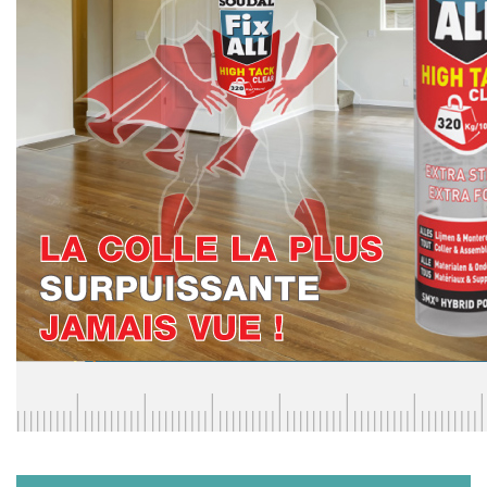
VERRE FEUILLETÉ
VERRE ANTI-REFLET
VERRE LAQUÉ/CRÉDENCE
VERRE FEUILLETÉ/TREMPÉ
DALLE DE SOL EN VERRE
PORTE EN VERRE
GARDE CORPS EN VERRE
VERRIÈRE TYPE ATELIER
VERRES TEXTURÉS
PLEXIGLAS PMMA
DOUBLE VITRAGE