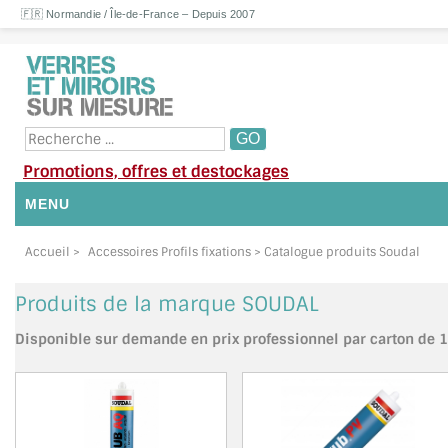
🇫🇷 Normandie / Île-de-France – Depuis 2007
Promotions, offres et destockages
MENU
NOUS CONTACTER
Accueil
>
Accessoires Profils fixations
> Catalogue produits Soudal
MON COMPTE / SE CONNECTER
Produits de la marque SOUDAL
DEMANDE DE DEVIS
Disponible sur demande en prix professionnel par carton de 12
SUIVI DE DEVIS
SUIVI DE COMMANDE