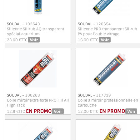
TOUS LES TARIFS AU M2
GUIDE : CHOIX PAR UTILISATION
SOUDAL -
102543
SOUDAL -
120654
Silicone Silirub AQ transparent
Silicone PRO transparent Silirub
INSPIRATIONS ET NOUVEAUTÉS
spécial aquarium
PV pour Double vitrage
23.00 €TTC
16.00 €TTC
AMBIANCE LAITON BROSSÉ
MIROIRS VIEILLIS AMBIANCE BRASSERIE
MIROIR SUR MESURE
MIROIR VIEILLI
SOUDAL -
100268
SOUDAL -
117339
Colle miroir extra forte PRO Fill All
Colle a miroir professionnelle en
MIROIR DÉCORATIF DE COULEUR
High Tack
cartouche
EN PROMO
EN PROMO
12.9 €TTC
12.00 €TTC
LOTS DE MIROIRS EN MOZAÏQUE
MIROIR POUR PORTE