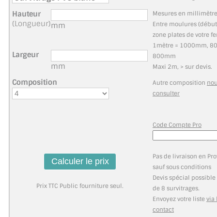
MIROIR DE SALLE DE BAIN
Hauteur
Mesures en millimètr
(Longueur)
Entre moulures (début
mm
MIROIR PAROI DE DOUCHE
zone plates de votre fe
1mètre = 1000mm, 8
MIROIR POUR SALLE DE SPORT
Largeur
800mm
mm
Maxi 2m, > sur devis.
MIROIR POUR SALLE DE DANSE
Composition
Autre composition
no
MIROIR ENCADRÉ
consulter
MIROIR TV
Code Compte Pro
VERRE SUR MESURE
VERRE EXTRACLAIR
Pas de livraison en Pro
sauf sous conditions
VERRE TREMPÉ (SÉCURIT)
Devis spécial possibl
Prix TTC Public fourniture seul.
de 8 survitrages.
PAROI DE DOUCHE
Envoyez votre liste
via
contact