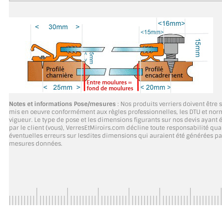
VERRE FEUILLETÉ
VERRE ANTI-REFLET
VERRE LAQUÉ/CRÉDENCE
VERRE FEUILLETÉ/TREMPÉ
DALLE DE SOL EN VERRE
Notes et informations Pose/mesures
: Nos produits verriers doivent être 
mis en oeuvre conformément aux règles professionnelles, les DTU et nor
PORTE EN VERRE
vigueur. Le type de pose et les dimensions figurants sur nos devis ayant é
par le client (vous), VerresEtMiroirs.com décline toute responsabilité qu
GARDE CORPS EN VERRE
éventuelles erreurs sur lesdites dimensions qui auraient été générées pa
mesures données.
VERRIÈRE TYPE ATELIER
VERRES TEXTURÉS
PLEXIGLAS PMMA
DOUBLE VITRAGE