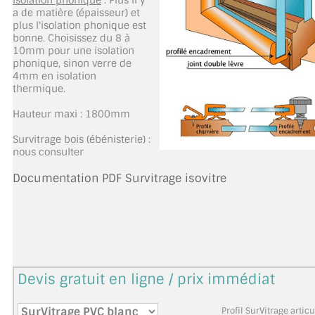
Isolation phonique
: Plus il y
a de matière (épaisseur) et
TOUS LES TARIFS AU M2
plus l'isolation phonique est
bonne. Choisissez du 8 à
GUIDE : CHOIX PAR UTILISATION
10mm pour une isolation
phonique, sinon verre de
4mm en isolation
INSPIRATIONS ET NOUVEAUTÉS
thermique.
AMBIANCE LAITON BROSSÉ
Hauteur maxi : 1800mm
MIROIRS VIEILLIS AMBIANCE BRASSERIE
Survitrage bois (ébénisterie) :
nous consulter
MIROIR SUR MESURE
Documentation PDF Survitrage isovitre
MIROIR VIEILLI
MIROIR DÉCORATIF DE COULEUR
LOTS DE MIROIRS EN MOZAÏQUE
Devis gratuit en ligne / prix immédiat
MIROIR POUR PORTE
Profil SurVitrage articu