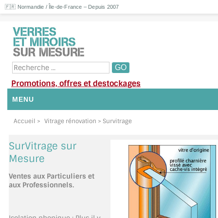
🇫🇷 Normandie / Île-de-France – Depuis 2007
Promotions, offres et destockages
MENU
NOUS CONTACTER
Accueil
>
Vitrage rénovation
> Survitrage
MON COMPTE / SE CONNECTER
SurVitrage sur
Mesure
DEMANDE DE DEVIS
Ventes aux Particuliers et
aux Professionnels
.
SUIVI DE DEVIS
SUIVI DE COMMANDE