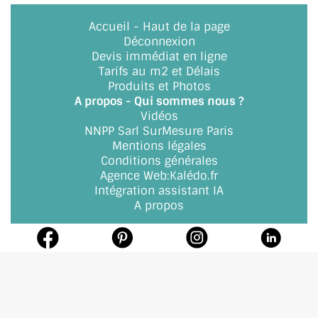
Accueil
-
Haut de la page
ACCESSOIRES & QUINCAILLERIE
Déconnexion
Devis immédiat en ligne
CATALOGUE DE PROFILS ET FIXATION DU VERRE
Tarifs au m2 et Délais
Produits et Photos
LES FIXATIONS POUR MIROIR
A propos - Qui sommes nous ?
Vidéos
LES PROFILS PAROI DE VERRE
NNPP Sarl SurMesure Paris
Mentions légales
VITRINE EN VERRE
Conditions générales
Agence Web
:
Kalédo.fr
CONNECTEURS ET ASSEMBLAGE DE VERRES
Intégration assistant IA
A propos
PLATS ET CORNIÈRES
LES CHARNIÈRES DE PORTE EN VERRE
BOUTONS ET POIGNÉES
BARRES DE STABILISATION