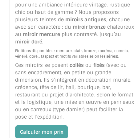
pour une ambiance intérieure vintage, rustique
TOUS LES TARIFS AU M2
chic ou haut de gamme ? Nous proposons
plusieurs teintes de
miroirs antiques
, chacune
GUIDE : CHOIX PAR UTILISATION
avec son caractère : du
miroir bronze
chaleureux
INSPIRATIONS ET NOUVEAUTÉS
au
miroir mercure
plus contrasté, jusqu’au
miroir doré
.
AMBIANCE LAITON BROSSÉ
Finitions disponibles : mercure, clair, bronze, moréna, cometa,
vénéré, doré… (aspect et motifs variables selon les séries).
MIROIRS VIEILLIS AMBIANCE BRASSERIE
Ces miroirs se posent
collés
ou
fixés
(avec ou
sans encadrement), en petite ou grande
MIROIR SUR MESURE
dimension. Ils s’intègrent en décoration murale,
crédence, tête de lit, hall, boutique, bar,
MIROIR VIEILLI
restaurant ou projet d’architecte. Selon le format
et la logistique, une mise en œuvre en panneaux
MIROIR DÉCORATIF DE COULEUR
ou en carreaux (type damier) peut faciliter la
LOTS DE MIROIRS EN MOZAÏQUE
pose et l’expédition.
MIROIR POUR PORTE
Calculer mon prix