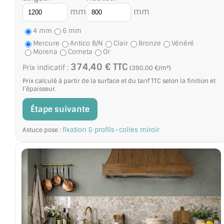
mm
mm
4 mm
6 mm
Mercure
Antico B/N
Clair
Bronze
Vénéré
Morena
Cometa
Or
374,40 € TTC
Prix indicatif :
(390,00 €/m²)
Prix calculé à partir de la surface et du tarif TTC selon la finition et
l’épaisseur.
Étape suivante
fixation & profils
colles miroir
Astuce pose :
•