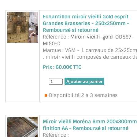
Echantillon miroir vieilli Gold esprit
Grandes Brasseries - 250x250mm -
Remboursé si retourné
Référence :
Miroir-vieilli-gold-OD567-
MI50-D
Marque : V&M - 1 carreaux de 25x25c
. miroir vieilli composés de carreaux d
verre, avec au dos des feuilles de
Prix :
60.00€ TTC
cuivre vieillies et oxydées. Inspirée par
l'élégance des brasseries ...
suite
Disponibilité 2 a 3 semaines
Miroir vieilli Moréna 6mm 200x300mm
finition AA - Remboursé si retourné
Référence :