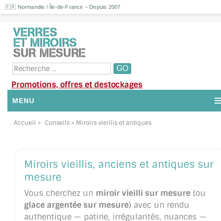
🇫🇷 Normandie / Île-de-France – Depuis 2007
Promotions, offres et destockages
MENU
NOUS CONTACTER
Accueil
>
Conseils
> Miroirs vieillis et antiques
MON COMPTE / SE CONNECTER
Miroirs vieillis, anciens et antiques sur
DEMANDE DE DEVIS
mesure
SUIVI DE DEVIS
Vous cherchez un
miroir vieilli sur mesure
(ou
glace argentée sur mesure
) avec un rendu
SUIVI DE COMMANDE
authentique — patine, irrégularités, nuances —