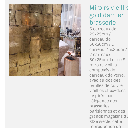
Miroirs vieilli
gold damier
brasserie
5 carreaux de
25x25cm / 1
carreau de
50x50cm / 1
carreau 75x25cm /
2 carreaux
50x25cm. Lot de 9
miroirs vieillis
composés de
carreaux de verre,
avec au dos des
feuilles de cuivre
vieillies et oxydées.
Inspirée par
l'élégance des
brasseries
parisiennes et des
grands magasins d
XIXe siècle, cette
reproduction de