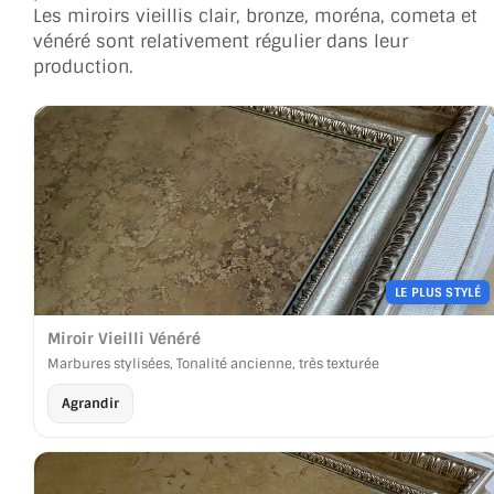
VERRE FEUILLETÉ
Les miroirs vieillis clair, bronze, moréna, cometa et
vénéré sont relativement régulier dans leur
VERRE ANTI-REFLET
production.
VERRE LAQUÉ/CRÉDENCE
VERRE FEUILLETÉ/TREMPÉ
DALLE DE SOL EN VERRE
PORTE EN VERRE
LE PLUS STYLÉ
GARDE CORPS EN VERRE
Miroir Vieilli Vénéré
VERRIÈRE TYPE ATELIER
Marbures stylisées, Tonalité ancienne, très texturée
VERRES TEXTURÉS
Agrandir
PLEXIGLAS PMMA
DOUBLE VITRAGE