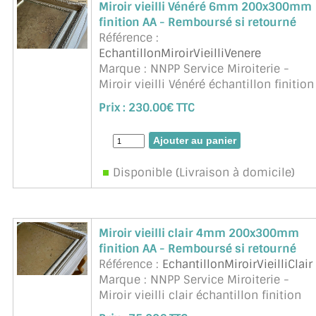
Miroir vieilli Vénéré 6mm 200x300mm
finition AA - Remboursé si retourné
Référence :
EchantillonMiroirVieilliVenere
Marque : NNPP Service Miroiterie -
Miroir vieilli Vénéré échantillon finition
arêtes abattues. Remboursé si
Prix :
230.00€ TTC
retournée (sauf frais d'envoi)
Disponible (Livraison à domicile)
Miroir vieilli clair 4mm 200x300mm
finition AA - Remboursé si retourné
Référence :
EchantillonMiroirVieilliClair
Marque : NNPP Service Miroiterie -
Miroir vieilli clair échantillon finition
arêtes abattues. Remboursé si