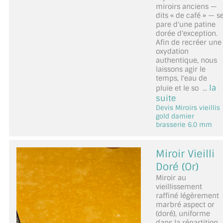
miroirs anciens —
dits « de café » — s
pare d'une patine
dorée d'exception.
Afin de recréer une
oxydation
authentique, nous
laissons agir le
temps, l'eau de
la
pluie et le so ...
suite
Devis Miroirs vieillis
gold damier
brasserie 6.0 mm
Miroir Vieilli
Doré (Or)
Miroir au
vieillissement
raffiné légèrement
marbré aspect or
(doré), uniforme
dans la répartition