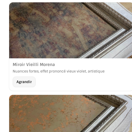
A PROPOS DE LA LIVRAISON
COMPTE PRO
MON PANIER
PLAN DU SITE
DÉCONNEXION
Miroir Vieilli Morena
Nuances fortes, effet prononcé vieux violet, artistique
NOUS TROUVER - BUC 78
Agrandir
NOUS CONTACTER