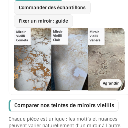
MIROIR DE SALLE DE BAIN
Commander des échantillons
MIROIR PAROI DE DOUCHE
Fixer un miroir : guide
MIROIR POUR SALLE DE SPORT
MIROIR POUR SALLE DE DANSE
MIROIR ENCADRÉ
MIROIR TV
VERRE SUR MESURE
Agrandir
VERRE EXTRACLAIR
Comparer nos teintes de miroirs vieillis
VERRE TREMPÉ (SÉCURIT)
PAROI DE DOUCHE
Chaque pièce est unique : les motifs et nuances
peuvent varier naturellement d’un miroir à l’autre.