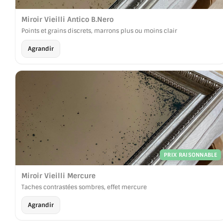
JOINTS D'ÉTANCHÉITÉS
Miroir Vieilli Antico B.Nero
Points et grains discrets, marrons plus ou moins clair
FIXATION GARDES CORPS
Agrandir
SYSTÈMES PIVOTANTS
SYSTÈMES COULISSANTS
LE CATALOGUE ACCESSOIRES (STROMBINOSCOPE)
ACCESSOIRES EN PROMOTIONS
EXEMPLES, RÉALISATIONS, INSPIRATIONS
PRIX RAISONNABLE
NUANCIER RAL
Miroir Vieilli Mercure
Taches contrastées sombres, effet mercure
COMMENT COUPER DU VERRE ?
Agrandir
CONSEILS / AIDE