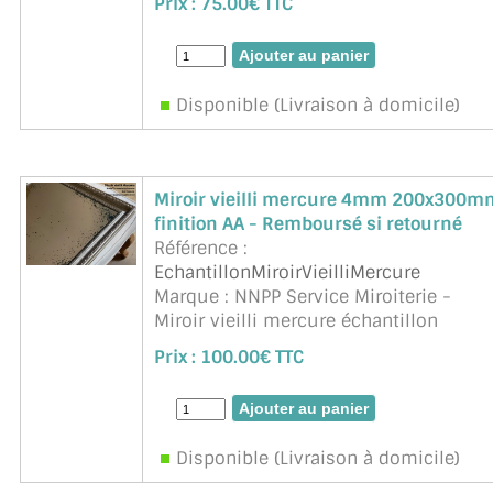
Prix :
75.00€ TTC
retournée (sauf frais d'envoi)
Disponible (Livraison à domicile)
Miroir vieilli mercure 4mm 200x300m
finition AA - Remboursé si retourné
Référence :
EchantillonMiroirVieilliMercure
Marque : NNPP Service Miroiterie -
Miroir vieilli mercure échantillon
finition arêtes abattues. Remboursé si
Prix :
100.00€ TTC
retournée (sauf frais d'envoi)
Disponible (Livraison à domicile)