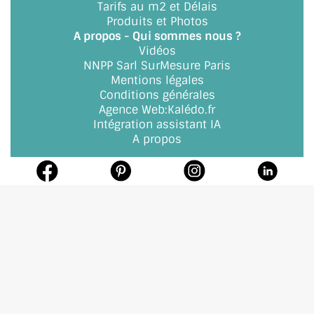
Tarifs au m2 et Délais
Produits et Photos
A PROPOS DE LA LIVRAISON
A propos - Qui sommes nous ?
Vidéos
COMPTE PRO
NNPP Sarl SurMesure Paris
Mentions légales
MON PANIER
Conditions générales
Agence Web
:
Kalédo.fr
PLAN DU SITE
Intégration assistant IA
A propos
DÉCONNEXION
NOUS TROUVER - BUC 78
NOUS CONTACTER