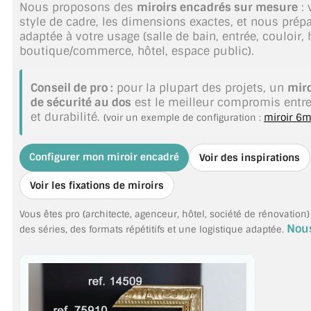
Nous proposons des
miroirs encadrés sur mesure
: 
TOUS LES TARIFS AU M2
style de cadre, les dimensions exactes, et nous prép
adaptée à votre usage (salle de bain, entrée, couloir, 
GUIDE : CHOIX PAR UTILISATION
boutique/commerce, hôtel, espace public).
INSPIRATIONS ET NOUVEAUTÉS
Conseil de pro :
pour la plupart des projets, un
miro
de sécurité au dos
est le meilleur compromis entre 
AMBIANCE LAITON BROSSÉ
et durabilité.
miroir 6
(voir un exemple de configuration :
MIROIRS VIEILLIS AMBIANCE BRASSERIE
Configurer mon miroir encadré
Voir des inspirations
MIROIR SUR MESURE
Voir les fixations de miroirs
MIROIR VIEILLI
Vous êtes pro (architecte, agenceur, hôtel, société de rénovation) 
Nou
MIROIR DÉCORATIF DE COULEUR
des séries, des formats répétitifs et une logistique adaptée.
LOTS DE MIROIRS EN MOZAÏQUE
MIROIR POUR PORTE