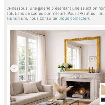
VERRE FEUILLETÉ
Ci-dessous, une galerie présentant une sélection no
VERRE ANTI-REFLET
solutions de cadres sur mesure. Pour d�autres finiti
aluminium, nous consulter (
nous contacter
).
VERRE LAQUÉ/CRÉDENCE
VERRE FEUILLETÉ/TREMPÉ
DALLE DE SOL EN VERRE
PORTE EN VERRE
GARDE CORPS EN VERRE
<
VERRIÈRE TYPE ATELIER
VERRES TEXTURÉS
PLEXIGLAS PMMA
DOUBLE VITRAGE