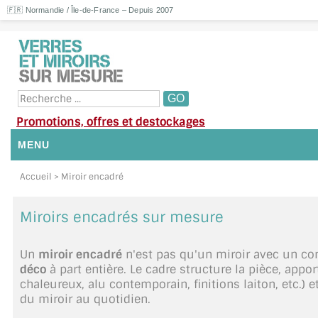
🇫🇷 Normandie / Île-de-France – Depuis 2007
Promotions, offres et destockages
MENU
NOUS CONTACTER
Accueil
> Miroir encadré
MON COMPTE / SE CONNECTER
Miroirs encadrés sur mesure
DEMANDE DE DEVIS
Un
miroir encadré
n'est pas qu'un miroir avec un con
déco
à part entière. Le cadre structure la pièce, appor
SUIVI DE DEVIS
chaleureux, alu contemporain, finitions laiton, etc.) e
du miroir au quotidien.
SUIVI DE COMMANDE