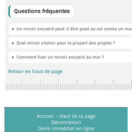
Questions fréquentes
JOINTS D'ÉTANCHÉITÉS
FIXATION GARDES CORPS
Un miroir encadré peut-il être posé au sol contre un mu
SYSTÈMES PIVOTANTS
Quel miroir choisir pour la plupart des projets ?
SYSTÈMES COULISSANTS
Comment fixer un miroir encadré au mur ?
LE CATALOGUE ACCESSOIRES (STROMBINOSCOPE)
Retour en haut de page
ACCESSOIRES EN PROMOTIONS
EXEMPLES, RÉALISATIONS, INSPIRATIONS
NUANCIER RAL
COMMENT COUPER DU VERRE ?
Accueil
-
Haut de la page
Déconnexion
CONSEILS / AIDE
Devis immédiat en ligne