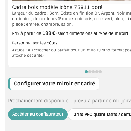
Cadre bois modèle Icône 75811 doré
ACCESSOIRES & QUINCAILLERIE
Largeur du cadre : 6cm. Existe en finition Or, Argent, Noir ma
ordinaire , de couleurs (Bronze, noir, gris, rose, vert, bleu, ...) 
pièce ; entrée, chambre, salon.
CATALOGUE DE PROFILS ET FIXATION DU VERRE
199 €
Prix à partir de
(selon dimensions et type de miroir)
LES FIXATIONS POUR MIROIR
Personnaliser les côtes
Astuce : A accrocher ou parfait pour un miroir grand format pos
LES PROFILS PAROI DE VERRE
attache sécurité).
VITRINE EN VERRE
CONNECTEURS ET ASSEMBLAGE DE VERRES
Configurer votre miroir encadré
PLATS ET CORNIÈRES
Prochainement disponible... prévu a partir de mi-janv
LES CHARNIÈRES DE PORTE EN VERRE
Accéder au configurateur
Tarifs PRO quantitatifs / de
BOUTONS ET POIGNÉES
BARRES DE STABILISATION