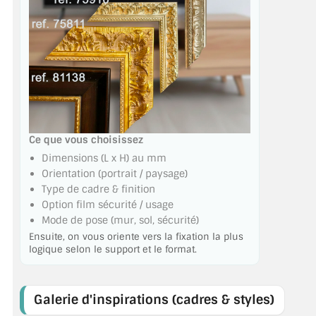
MIROIR DE SALLE DE BAIN
MIROIR PAROI DE DOUCHE
MIROIR POUR SALLE DE SPORT
MIROIR POUR SALLE DE DANSE
MIROIR ENCADRÉ
Ce que vous choisissez
Dimensions (L x H) au mm
MIROIR TV
Orientation (portrait / paysage)
Type de cadre & finition
VERRE SUR MESURE
Option film sécurité / usage
Mode de pose (mur, sol, sécurité)
VERRE EXTRACLAIR
Ensuite, on vous oriente vers la fixation la plus
logique selon le support et le format.
VERRE TREMPÉ (SÉCURIT)
PAROI DE DOUCHE
Galerie d'inspirations (cadres & styles)