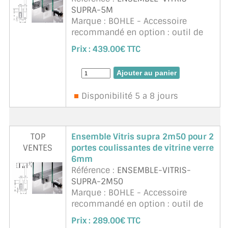
SUPRA-5M
Marque : BOHLE - Accessoire
recommandé en option : outil de
montage ref. BO60HAX52.
Prix :
439.00€ TTC
Ensemble (coupé par défaut a
2x2m50, autre instruction nous
consulter) de référence Bohle pour
4 ...
suite
Disponibilité 5 a 8 jours
TOP
Ensemble Vitris supra 2m50 pour 2
VENTES
portes coulissantes de vitrine verre
6mm
Référence :
ENSEMBLE-VITRIS-
SUPRA-2M50
Marque : BOHLE - Accessoire
recommandé en option : outil de
montage ref. BO60HAX52. 2m50
Prix :
289.00€ TTC
recoupable. Bohle pour 2 portes en