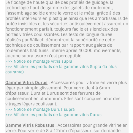
Le flocage de haute qualité des profilés de guidage, la
TOUS LES TARIFS AU M2
technologie haut de gamme des galets de roulement,
l’assemblage solide entre le verre et le métal grâce à des
profilés intérieurs en plastique ainsi que les amortisseurs de
GUIDE : CHOIX PAR UTILISATION
butée invisibles et les sécurités antisoulèvement assurent un
fonctionnement parfait, toujours facile et silencieux des
INSPIRATIONS ET NOUVEAUTÉS
portes vitrées coulissantes. Les tests de longue durée
réalisés par Willach démontrent la supériorité de cette
technique de coulissement par rapport aux galets de
AMBIANCE LAITON BROSSÉ
roulements habituels : même après 40.000 mouvements,
aucune supra usure n’est perceptible.
MIROIRS VIEILLIS AMBIANCE BRASSERIE
>>>
Notice de montage vitris supra
>>>
Afficher les produits de la gamme vitris Supra
(la plus
courante)
MIROIR SUR MESURE
Gamme Vitris Durus
: Accessoires pour vitrine en verre plus
MIROIR VIEILLI
léger par simple glissement. Pour verre de 4 à 6mm
d'épaisseur. Dura et Durus sont des ferrures de
coulissement en aluminium. Elles sont conçues pour des
MIROIR DÉCORATIF DE COULEUR
vitrages légers coulissant.
>>>
Notice de montage Durus supra
LOTS DE MIROIRS EN MOZAÏQUE
>>>
Afficher les produits de la gamme vitris Durus
Gamme Vitris Robustus
: Accessoires pour grande vitrine en
MIROIR POUR PORTE
verre. Pour verre de 8 à 12mm d'épaisseur. sur demande.