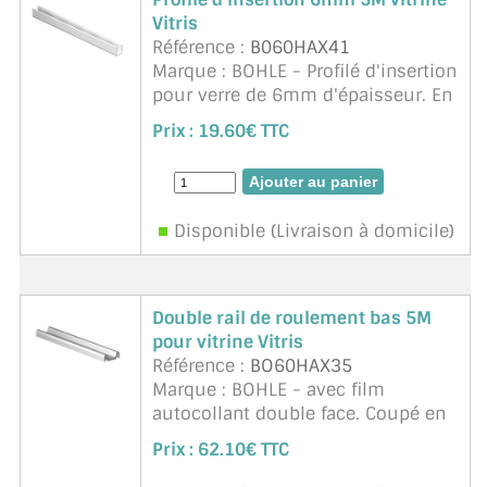
Vitris
Référence :
B060HAX41
Marque : BOHLE - Profilé d'insertion
pour verre de 6mm d'épaisseur. En
plastique transparent. Adapté à la
Prix :
19.60€ TTC
feuillure BO 60HAX31/61 Supra
Disponible (Livraison à domicile)
Double rail de roulement bas 5M
pour vitrine Vitris
Référence :
BO60HAX35
Marque : BOHLE - avec film
autocollant double face. Coupé en
2x2,5m pour transport (autre
Prix :
62.10€ TTC
option nous contacter). Aluminium.