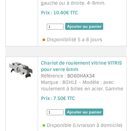
gauche ou à droite. 4-8mm.
Prix :
10.40€ TTC
Disponibilité 5 a 8 jours
Chariot de roulement vitrine VITRIS
pour verre 6mm
Référence :
BO60HAX34
Marque : BOHLE - Modèle : avec
roulement à billes en acier. Gamme
vitris supra pour verre 5 a 6mm
Prix :
7.50€ TTC
Décor recouvert de plastique.
Matériau : boitier en acier zingué.
Charge max. ...
suite
Disponible (Livraison à domicile)