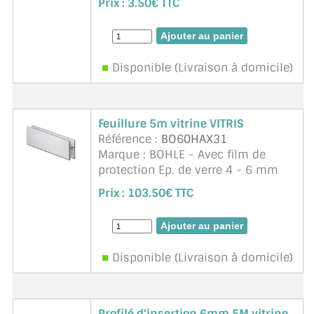
Prix :
3.50€ TTC
transparent. Matériau : en
plastique. Supra
Disponible (Livraison à domicile)
Feuillure 5m vitrine VITRIS
Référence :
BO60HAX31
Marque : BOHLE - Avec film de
protection Ep. de verre 4 - 6 mm
Veuillez commander en plus le
Prix :
103.50€ TTC
profilé d'insertion BO 60HAX41-43
correspondant à l'épaisseur de
verre utilisée Unité ...
suite
Disponible (Livraison à domicile)
Profilé d'insertion 6mm 5M vitrine