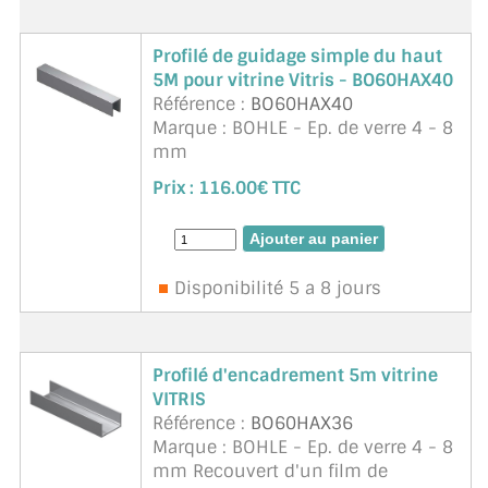
Profilé de guidage simple du haut
5M pour vitrine Vitris - BO60HAX40
Référence :
BO60HAX40
Marque : BOHLE - Ep. de verre 4 - 8
mm
Conception floquée pour l'isolation
Prix :
116.00€ TTC
acoustique
Avec film de protection
Unité de vente 5 m
Supra
Disponibilité 5 a 8 jours
Profilé d'encadrement 5m vitrine
VITRIS
Référence :
BO60HAX36
Marque : BOHLE - Ep. de verre 4 - 8
mm Recouvert d'un film de