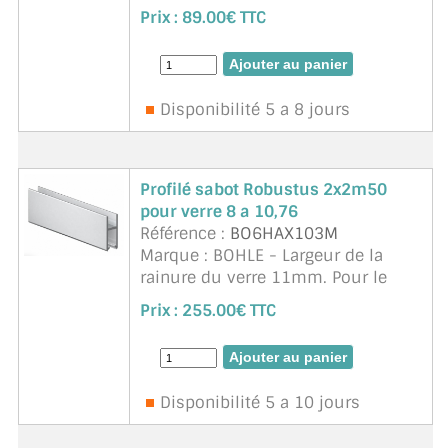
protection
Prix :
89.00€ TTC
Disponibilité 5 a 8 jours
Profilé sabot Robustus 2x2m50
pour verre 8 a 10,76
Référence :
BO6HAX103M
Marque : BOHLE - Largeur de la
rainure du verre 11mm. Pour le
verre de 8 mm, il faut utiliser le
Prix :
255.00€ TTC
profilé sabot BO 60HAX108. Le
profilé du sabot de roulement est
fixé sur le bord inférieur d ...
suite
Disponibilité 5 a 10 jours