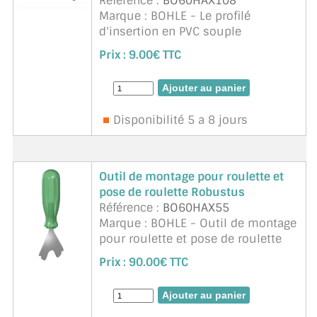
Référence :
BO60HAX108
Marque : BOHLE - Le profilé
d'insertion en PVC souple
transparent est utilisé pour relier le
Prix :
9.00€ TTC
verre et le Profilé sabot. Note
d'application: Convient pour un
verre de 8 mm en combinaison
avec le p ...
suite
Disponibilité 5 a 8 jours
Outil de montage pour roulette et
pose de roulette Robustus
Référence :
BO60HAX55
Marque : BOHLE - Outil de montage
pour roulette et pose de roulette
Robustus
Prix :
90.00€ TTC