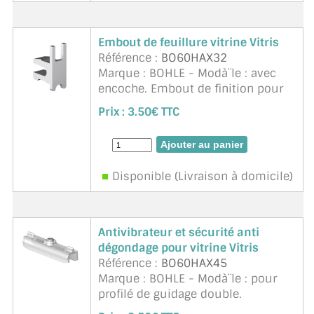
Embout de feuillure vitrine Vitris
Référence :
BO60HAX32
Marque : BOHLE - Modà¨le : avec
encoche. Embout de finition pour
verre de 4 à 6mm d'épaisseur.
Prix :
3.50€ TTC
Matériau : plastique coloris
aluminium blanc. Supra
Disponible (Livraison à domicile)
Antivibrateur et sécurité anti
dégondage pour vitrine Vitris
Référence :
BO60HAX45
Marque : BOHLE - Modà¨le : pour
profilé de guidage double.
Epaisseur : 4 - 6 mm. Décor :