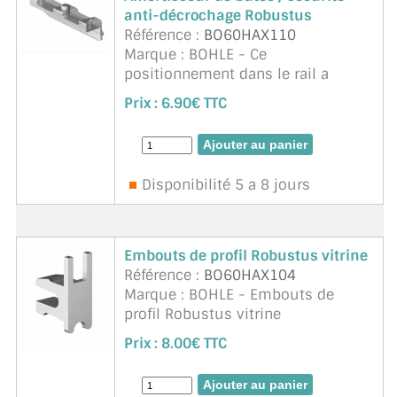
anti-décrochage Robustus
Référence :
BO60HAX110
Marque : BOHLE - Ce
positionnement dans le rail a
chaque bout. Les amortisseurs de
Prix :
6.90€ TTC
butée transparents avec protection
anti-décrochage intégrée sont
montés dans le rail de guidage sup
...
suite
Disponibilité 5 a 8 jours
Embouts de profil Robustus vitrine
Référence :
BO60HAX104
Marque : BOHLE - Embouts de
profil Robustus vitrine
Prix :
8.00€ TTC