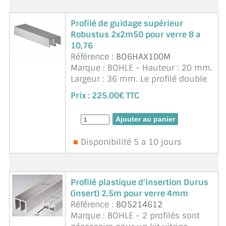
Profilé de guidage supérieur
Robustus 2x2m50 pour verre 8 a
10,76
Référence :
BO6HAX100M
Marque : BOHLE - Hauteur : 20 mm.
Largeur : 36 mm. Le profilé double
floqué antibruit sert à guider les
Prix :
225.00€ TTC
portes coulissantes en verre sur la
face supérieure. L'utilisation de 4
chariots de r ...
suite
Disponibilité 5 a 10 jours
Profilé plastique d'insertion Durus
(insert) 2,5m pour verre 4mm
Référence :
BO5214612
Marque : BOHLE - 2 profilés sont