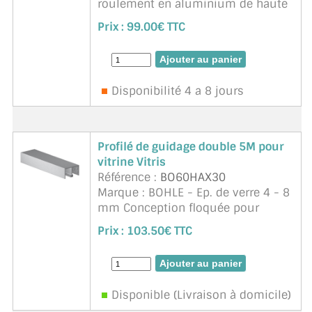
roulement en aluminium de haute
qualité, disponible en différentes
Prix :
99.00€ TTC
versions, est adapté au système de
portes coulissantes Supra. Note
d'application: Rail de ro ...
suite
Disponibilité 4 a 8 jours
Profilé de guidage double 5M pour
vitrine Vitris
Référence :
BO60HAX30
Marque : BOHLE - Ep. de verre 4 - 8
mm Conception floquée pour
l'isolation acoustique Avec film de
Prix :
103.50€ TTC
protection Unité de vente 5 m
Supra
Disponible (Livraison à domicile)