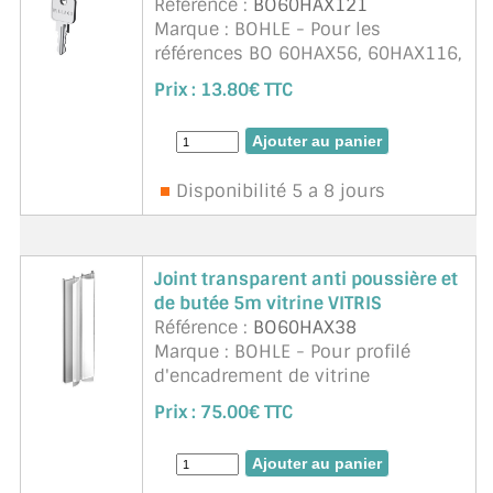
Référence :
BO60HAX121
Marque : BOHLE - Pour les
références BO 60HAX56, 60HAX116,
60HAX87. Clés universels (la même
Prix :
13.80€ TTC
clés ouvre toutes vos vitrines).
Disponibilité 5 a 8 jours
Joint transparent anti poussière et
de butée 5m vitrine VITRIS
Référence :
BO60HAX38
Marque : BOHLE - Pour profilé
d'encadrement de vitrine
BO60HAX36/63/109.
Prix :
75.00€ TTC