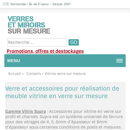
🇫🇷 Normandie / Île-de-France – Depuis 2007
Promotions, offres et destockages
MENU
NOUS CONTACTER
Accueil
>
Conseils
> Vitrine verre sur mesure
MON COMPTE / SE CONNECTER
Verre et accessoires pour réalisation de
meuble vitrine en verre sur mesure
DEMANDE DE DEVIS
Gamme Vitris Supra
: Accessoires pour vitrine en verre sur
SUIVI DE DEVIS
profil et chariots. Supra est un système universel de ferrure
pour des vitrages de 4, 5, 6mm d’épaisseur et 8mm
SUIVI DE COMMANDE
d’épaisseur sous certaines conditions de poids et mesures .