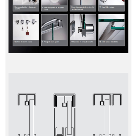
DOUBLE VITRAGE
ACCESSOIRES & QUINCAILLERIE
CATALOGUE DE PROFILS ET FIXATION DU
VERRE
LES FIXATIONS POUR MIROIR
LES PROFILS PAROI DE VERRE
VITRINE EN VERRE
CONNECTEURS ET ASSEMBLAGE DE VERRES
PLATS ET CORNIÈRES
LES CHARNIÈRES DE PORTE EN VERRE
BOUTONS ET POIGNÉES