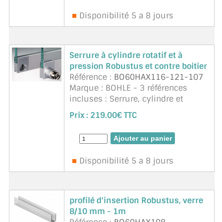
Disponibilité 5 a 8 jours
Serrure à cylindre rotatif et à
pression Robustus et contre boitier
Référence :
BO60HAX116-121-107
Marque : BOHLE - 3 références
incluses : Serrure, cylindre et
contre boitier. La serrure massive
Prix :
219.00€ TTC
de la série Robustus offre une
double sécurité grâce à son
cylindre rota ...
suite
Disponibilité 5 a 8 jours
profilé d'insertion Robustus, verre
8/10 mm - 1m