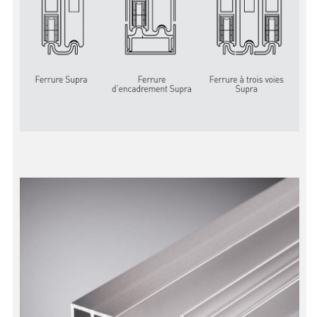
BARRES DE STABILISATION
JOINTS D'ÉTANCHÉITÉS
FIXATION GARDES CORPS
SYSTÈMES PIVOTANTS
SYSTÈMES COULISSANTS
LE CATALOGUE ACCESSOIRES
(STROMBINOSCOPE)
ACCESSOIRES EN PROMOTIONS
EXEMPLES, RÉALISATIONS, INSPIRATIONS
NUANCIER RAL
COMMENT COUPER DU VERRE ?