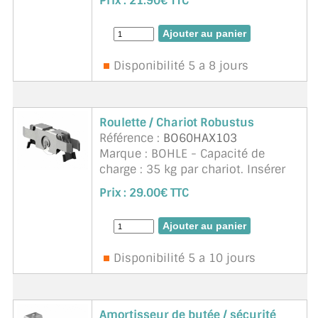
Prix :
21.90€ TTC
verre de 4 mm dans feuillure BO
60HAX31/61. Adapté au verre de 5
mm dans feui ...
suite
Disponibilité 5 a 8 jours
Roulette / Chariot Robustus
Référence :
BO60HAX103
Marque : BOHLE - Capacité de
charge : 35 kg par chariot. Insérer
les chariots par paires. Les chariots
Prix :
29.00€ TTC
dans un boîtier en acier à ressort
avec galet de roulement en
plastique sur roulement &agrav ...
suite
Disponibilité 5 a 10 jours
Amortisseur de butée / sécurité