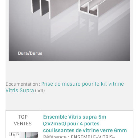
CONSEILS / AIDE
A PROPOS DE LA LIVRAISON
COMPTE PRO
MON PANIER
PLAN DU SITE
DÉCONNEXION
Prise de mesure pour le kit vitrine
Documentation :
Vitris Supra
(pdf)
NOUS TROUVER - BUC 78
NOUS CONTACTER
TOP
Ensemble Vitris supra 5m
VENTES
(2x2m50) pour 4 portes
coulissantes de vitrine verre 6mm
Référence :
ENSEMBLE-VITRIS-