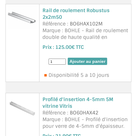
Rail de roulement Robustus
2x2m50
Référence :
BO6HAX102M
Marque : BOHLE - Rail de roulement
double de haute qualité en
aluminium pour le système de
Prix :
125.00€ TTC
portes coulissantes Robustus.
Capacité de charge :140 kg.
Contenu de l'emballage : 1 Pièce.
Coul ...
suite
Disponibilité 5 a 10 jours
Profilé d'insertion 4-5mm 5M
vitrine Vitris
Référence :
BO60HAX42
Marque : BOHLE - Profilé d'insertion
pour verre de 4-5mm d'épaisseur.
En plastique transparent. Adapté au