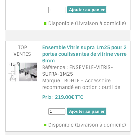
verre coulissantes (vitrine).
Epaisseur 6mm. Verre sécurit non
fournit. Longue ...
suite
Disponible (Livraison à domicile)
TOP
Ensemble Vitris supra 1m25 pour 2
VENTES
portes coulissantes de vitrine verre
6mm
Référence :
ENSEMBLE-VITRIS-
SUPRA-1M25
Marque : BOHLE - Accessoire
recommandé en option : outil de
montage ref. BO60HAX52. 1m25
Prix :
219.00€ TTC
recoupable. Bohle pour 2 portes en
verre coulissantes (vitrine).
Epaisseur 6mm. Verre sécurit non
fournit. Longue ...
suite
Disponible (Livraison à domicile)