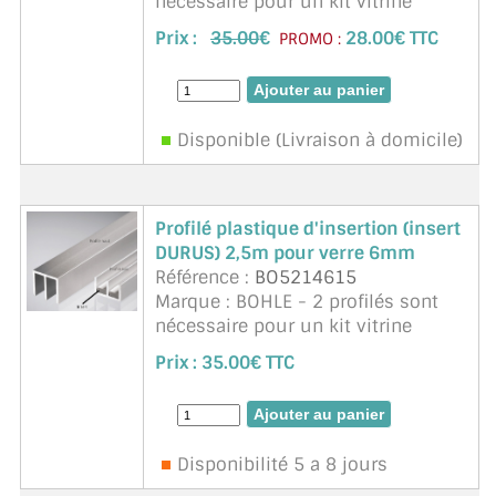
nécessaire pour un kit vitrine
Durus de 2m50 (un insert par
Prix :
35.00
€
28.00€ TTC
PROMO :
verre). Gamme DURA/durus. Ep. de
verre 4 mm. Adapté à des verres
petits et légers. Unit&e ...
suite
Disponible (Livraison à domicile)
Profilé plastique d'insertion (insert
DURUS) 2,5m pour verre 6mm
Référence :
BO5214615
Marque : BOHLE - 2 profilés sont
nécessaire pour un kit vitrine
Durus de 2m50 (un insert par
Prix :
35.00€ TTC
verre). Gamme DURUS. Ep. de verre
6 mm. Adapté à des verres petits et
légers. Unité ...
suite
Disponibilité 5 a 8 jours