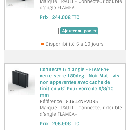
Marque : PAULI - Connecteur double
d’angle FLAMEA+
Verre-verre 90°
Prix :
244.80€ TTC
Noir Mat
Avec cache-vis
Pour verre de 6/8/10mm
Disponibilité 5 a 10 jours
Connecteur d'angle - FLAMEA+
verre-verre 180deg - Noir Mat - vis
non apparentes avec cache de
finition â€“ Pour verre de 6/8/10
mm
Référence :
8191ZNPVD35
Marque : PAULI - Connecteur double
d’angle FLAMEA+
Verre-verre 90°
Prix :
206.90€ TTC
Noir Mat