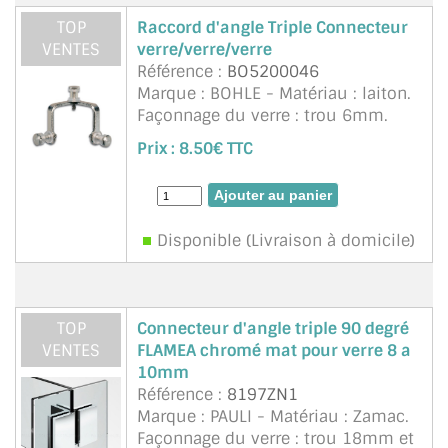
VERRE FEUILLETÉ
TOP
Raccord d'angle Triple Connecteur
VENTES
verre/verre/verre
VERRE ANTI-REFLET
Référence :
BO5200046
Marque : BOHLE - Matériau : laiton.
VERRE LAQUÉ/CRÉDENCE
Façonnage du verre : trou 6mm.
Pour verre 4 à 6mm. Vis moletées,
VERRE FEUILLETÉ/TREMPÉ
Prix :
8.50€ TTC
rondelles en plastique et douilles
incluses. Hauteur de serrage max.
DALLE DE SOL EN VERRE
10mm. Pour verre s& ...
suite
PORTE EN VERRE
Disponible (Livraison à domicile)
GARDE CORPS EN VERRE
VERRIÈRE TYPE ATELIER
TOP
Connecteur d'angle triple 90 degré
VENTES
FLAMEA chromé mat pour verre 8 a
VERRES TEXTURÉS
10mm
Référence :
8197ZN1
PLEXIGLAS PMMA
Marque : PAULI - Matériau : Zamac.
Façonnage du verre : trou 18mm et
DOUBLE VITRAGE