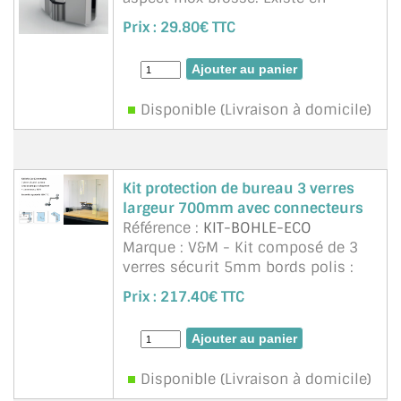
chromé brillant, teinte RAL sur
CONSEILS / AIDE
Prix :
29.80€ TTC
mesure, aspect inox brossé. Ce
connecteur articulé peut être figé
A PROPOS DE LA LIVRAISON
dans la ...
suite
COMPTE PRO
Disponible (Livraison à domicile)
MON PANIER
PLAN DU SITE
Kit protection de bureau 3 verres
largeur 700mm avec connecteurs
DÉCONNEXION
Référence :
KIT-BOHLE-ECO
Marque : V&M - Kit composé de 3
NOUS TROUVER - BUC 78
verres sécurit 5mm bords polis :
Central 700x580mm (ou
Prix :
217.40€ TTC
NOUS CONTACTER
700x700mm si pas de passe
document voulu, Latéraux
700x400mm + 4 connecteurs Bohle.
(en option sur demande ...
suite
Disponible (Livraison à domicile)