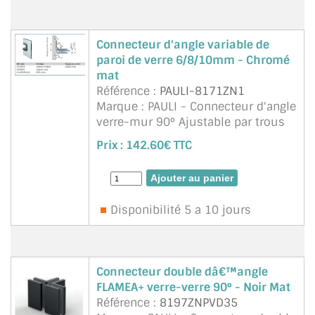
Connecteur d'angle variable de
paroi de verre 6/8/10mm - Chromé
mat
Référence :
PAULI-8171ZN1
Marque : PAULI - Connecteur d'angle
verre-mur 90° Ajustable par trous
oblong avec cache-vis Angle du
Prix :
142.60€ TTC
connecteur ajustable en continu
60°-100°
Disponibilité 5 a 10 jours
Connecteur double dâ€™angle
FLAMEA+ verre-verre 90° - Noir Mat
Référence :
8197ZNPVD35