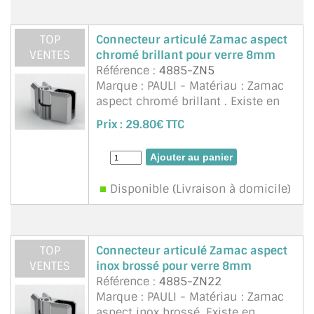
BARRES DE STABILISATION
TOP
Connecteur articulé Zamac aspect
JOINTS D'ÉTANCHÉITÉS
VENTES
chromé brillant pour verre 8mm
Référence :
4885-ZN5
FIXATION GARDES CORPS
Marque : PAULI - Matériau : Zamac
aspect chromé brillant . Existe en
SYSTÈMES PIVOTANTS
teinte RAL sur mesure, aspect inox
Prix :
29.80€ TTC
brossé. Ce connecteur articulé peut
SYSTÈMES COULISSANTS
être figé dans la position souhait&e
...
suite
LE CATALOGUE ACCESSOIRES
(STROMBINOSCOPE)
Disponible (Livraison à domicile)
ACCESSOIRES EN PROMOTIONS
EXEMPLES, RÉALISATIONS, INSPIRATIONS
TOP
Connecteur articulé Zamac aspect
VENTES
inox brossé pour verre 8mm
NUANCIER RAL
Référence :
4885-ZN22
Marque : PAULI - Matériau : Zamac
COMMENT COUPER DU VERRE ?
aspect inox brossé. Existe en