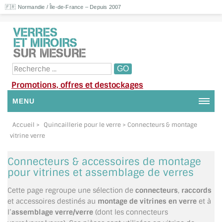
🇫🇷 Normandie / Île-de-France – Depuis 2007
Promotions, offres et destockages
MENU
NOUS CONTACTER
Accueil
>
Quincaillerie pour le verre
> Connecteurs & montage
vitrine verre
MON COMPTE / SE CONNECTER
Connecteurs & accessoires de montage
DEMANDE DE DEVIS
pour vitrines et assemblage de verres
SUIVI DE DEVIS
Cette page regroupe une sélection de
connecteurs
,
raccords
et accessoires destinés au
montage de vitrines en verre
et à
SUIVI DE COMMANDE
l’
assemblage verre/verre
(dont les connecteurs