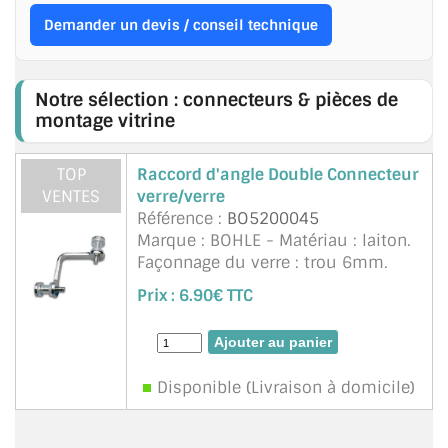
MIROIR DE SALLE DE BAIN
Demander un devis / conseil technique
MIROIR PAROI DE DOUCHE
Notre sélection : connecteurs & pièces de
MIROIR POUR SALLE DE SPORT
montage vitrine
MIROIR POUR SALLE DE DANSE
TOP
Raccord d'angle Double Connecteur
MIROIR ENCADRÉ
VENTES
verre/verre
Référence :
BO5200045
MIROIR TV
Marque : BOHLE - Matériau : laiton.
Façonnage du verre : trou 6mm.
VERRE SUR MESURE
Pour verre 4 à 6mm. Vis moletées,
Prix :
6.90€ TTC
rondelles en plastique et douilles
VERRE EXTRACLAIR
incluses. Hauteur de serrage max.
10mm. Pour verre s& ...
suite
VERRE TREMPÉ (SÉCURIT)
Disponible (Livraison à domicile)
PAROI DE DOUCHE