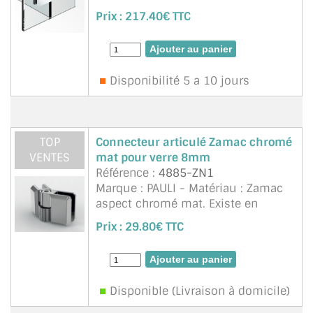
trou ouvert. Pour verre sécurit
Prix :
217.40€ TTC
(trempé) de 8 à 10mm. Idéal pour
ACCESSOIRES & QUINCAILLERIE
montage de paroi (Protection
sanitaire so ...
suite
CATALOGUE DE PROFILS ET FIXATION DU
VERRE
Disponibilité 5 a 10 jours
LES FIXATIONS POUR MIROIR
LES PROFILS PAROI DE VERRE
TOP
Connecteur articulé Zamac chromé
VENTES
mat pour verre 8mm
VITRINE EN VERRE
Référence :
4885-ZN1
Marque : PAULI - Matériau : Zamac
CONNECTEURS ET ASSEMBLAGE DE VERRES
aspect chromé mat. Existe en
chromé brillant, teinte RAL sur
Prix :
29.80€ TTC
PLATS ET CORNIÈRES
mesure, aspect inox brossé. Ce
connecteur articulé peut être figé
LES CHARNIÈRES DE PORTE EN VERRE
dans la ...
suite
Disponible (Livraison à domicile)
BOUTONS ET POIGNÉES