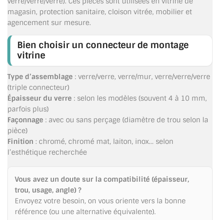
verre/verre/verre). Ces pièces sont utilisées en vitrine de
TOUS LES TARIFS AU M2
magasin, protection sanitaire, cloison vitrée, mobilier et
agencement sur mesure.
GUIDE : CHOIX PAR UTILISATION
Bien choisir un connecteur de montage
INSPIRATIONS ET NOUVEAUTÉS
vitrine
AMBIANCE LAITON BROSSÉ
Type d’assemblage
: verre/verre, verre/mur, verre/verre/verre
(triple connecteur)
MIROIRS VIEILLIS AMBIANCE BRASSERIE
Épaisseur du verre
: selon les modèles (souvent 4 à 10 mm,
parfois plus)
MIROIR SUR MESURE
Façonnage
: avec ou sans perçage (diamètre de trou selon la
pièce)
MIROIR VIEILLI
Finition
: chromé, chromé mat, laiton, inox… selon
l’esthétique recherchée
MIROIR DÉCORATIF DE COULEUR
Vous avez un doute sur la compatibilité (épaisseur,
LOTS DE MIROIRS EN MOZAÏQUE
trou, usage, angle) ?
Envoyez votre besoin, on vous oriente vers la bonne
MIROIR POUR PORTE
référence (ou une alternative équivalente).