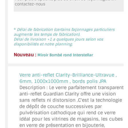
contactez-nous
MIROIR DE SALLE DE BAIN
MIROIR PAROI DE DOUCHE
MIROIR POUR SALLE DE SPORT
*
Délai de fabrication (certains façonnages particuliers
augmente les temps de fabrication).
Délai de livraison +1 a quelques jours selon vos
MIROIR POUR SALLE DE DANSE
disponibilités et notre planning.
Nouveau :
MIROIR ENCADRÉ
Miroir Bombé rond Interstellar
MIROIR TV
Verre anti-reflet Clarity-Brilliance-Ultravue ,
VERRE SUR MESURE
6mm, 1000x1000mm , bords polis JPA
Description : Le verre parfaitement transparent
VERRE EXTRACLAIR
anti-reflet Guardian Clarity offre une vision
sans reflets ni distorsion .C'est la technologie
VERRE TREMPÉ (SÉCURIT)
de dépôt de couche successives par
pulvérisation cathodique qui rend ce verre
PAROI DE DOUCHE
idéal pour les vitrines de magasins, les cubes
en verre de présentation en bijouterie,