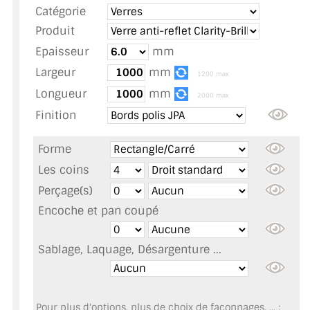
Catégorie
TOUS LES TARIFS AU M2
Produit
GUIDE : CHOIX PAR UTILISATION
Epaisseur
mm
Largeur
mm
INSPIRATIONS ET NOUVEAUTÉS
1200 max
Longueur
mm
2000 max
AMBIANCE LAITON BROSSÉ
Finition
MIROIRS VIEILLIS AMBIANCE BRASSERIE
Forme
MIROIR SUR MESURE
Les coins
Perçage(s)
MIROIR VIEILLI
Encoche et pan coupé
MIROIR DÉCORATIF DE COULEUR
Sablage, Laquage, Désargenture ...
LOTS DE MIROIRS EN MOZAÏQUE
MIROIR POUR PORTE
Pour plus d'options, plus de choix de façonnages, ... :