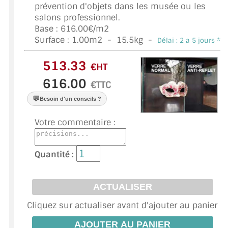
VERRE FEUILLETÉ
prévention d'objets dans les musée ou les
salons professionnel.
VERRE ANTI-REFLET
Base : 616.00€/m2
Surface :
1.00
m2 -
15.5
kg -
Délai : 2 a 5 jours *
VERRE LAQUÉ/CRÉDENCE
€HT
VERRE FEUILLETÉ/TREMPÉ
€TTC
DALLE DE SOL EN VERRE
💬
Besoin d'un conseils ?
PORTE EN VERRE
Votre commentaire :
GARDE CORPS EN VERRE
Quantité :
VERRIÈRE TYPE ATELIER
VERRES TEXTURÉS
Cliquez sur actualiser avant d'ajouter au panier
PLEXIGLAS PMMA
DOUBLE VITRAGE