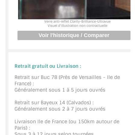
BARRES DE STABILISATION
JOINTS D'ÉTANCHÉITÉS
Verre anti-reflet Clarity-Brilliance-Ultravue
Visuel d'illustration non contractuelle
FIXATION GARDES CORPS
SYSTÈMES PIVOTANTS
SYSTÈMES COULISSANTS
Retrait gratuit ou Livraison :
LE CATALOGUE ACCESSOIRES
(STROMBINOSCOPE)
Retrait sur Buc 78 (Près de Versailles - Ile de
France) :
ACCESSOIRES EN PROMOTIONS
Généralement sous 1 à 5 jours ouvrés
Retrait sur Bayeux 14 (Calvados) :
EXEMPLES, RÉALISATIONS, INSPIRATIONS
Généralement sous 2 à 7 jours ouvrés
NUANCIER RAL
Livraison Ile de France (ou 150km autour de
Paris) :
COMMENT COUPER DU VERRE ?
Sous 3 à 12 jours selon tournées