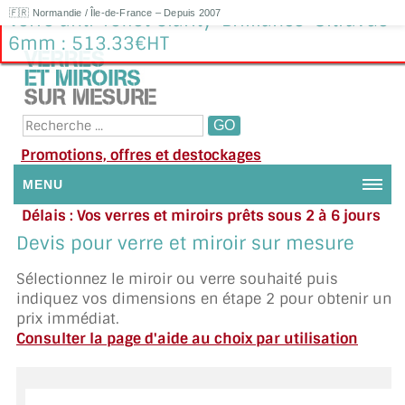
🇫🇷 Normandie / Île-de-France – Depuis 2007
Verre anti-reflet Clarity-Brilliance-Ultravue
6mm : 513.33€HT
Promotions, offres et destockages
MENU
Délais : Vos verres et miroirs prêts sous 2 à 6 jours
NOUS CONTACTER
en moyenne
|
Besoin d'aide ?
Devis pour verre et miroir sur mesure
Appelez ou envoyez un SMS au 06 79 92 33 38
MON COMPTE / SE CONNECTER
Sélectionnez le miroir ou verre souhaité puis
indiquez vos dimensions en étape 2 pour obtenir un
DEMANDE DE DEVIS
prix immédiat.
Consulter la page d'aide au choix par utilisation
SUIVI DE DEVIS
SUIVI DE COMMANDE