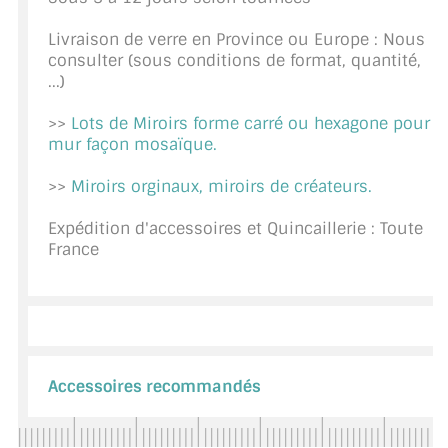
CONSEILS / AIDE
Livraison de verre en Province ou Europe : Nous
consulter (sous conditions de format, quantité,
A PROPOS DE LA LIVRAISON
...)
COMPTE PRO
>>
Lots de Miroirs forme carré ou hexagone pour
mur façon mosaïque.
MON PANIER
>>
Miroirs orginaux, miroirs de créateurs.
PLAN DU SITE
Expédition d'accessoires et Quincaillerie : Toute
DÉCONNEXION
France
NOUS TROUVER - BUC 78
NOUS CONTACTER
Accessoires recommandés