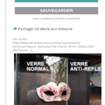
ACCESSOIRES & QUINCAILLERIE
pour comparer plusieurs versions
CATALOGUE DE PROFILS ET FIXATION DU
VERRE
Partager ce devis sur mesure
LES FIXATIONS POUR MIROIR
Lien direct :
https://www.verresetmiroirs.com/verresurmesure-
LES PROFILS PAROI DE VERRE
miroirsurmesure-devis.php?ref=Clarity
-6mm-1000x1000-
JPA-Forme=_o_
VITRINE EN VERRE
CONNECTEURS ET ASSEMBLAGE DE VERRES
PLATS ET CORNIÈRES
LES CHARNIÈRES DE PORTE EN VERRE
BOUTONS ET POIGNÉES