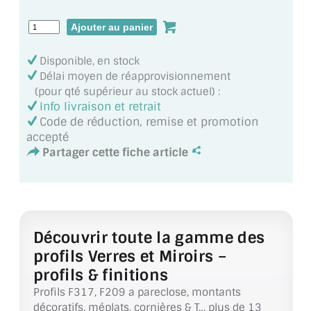
MIROIR DE SALLE DE BAIN
MIROIR PAROI DE DOUCHE
Disponible, en stock
MIROIR POUR SALLE DE SPORT
Délai moyen de réapprovisionnement
(pour qté supérieur au stock actuel) :
MIROIR POUR SALLE DE DANSE
Info livraison et retrait
Code de réduction, remise et promotion
MIROIR ENCADRÉ
accepté
Partager cette fiche article
MIROIR TV
VERRE SUR MESURE
VERRE EXTRACLAIR
Découvrir toute la gamme des
profils Verres et Miroirs –
VERRE TREMPÉ (SÉCURIT)
profils & finitions
PAROI DE DOUCHE
Profils F317, F209 a pareclose, montants
décoratifs, méplats, cornières & T… plus de 13