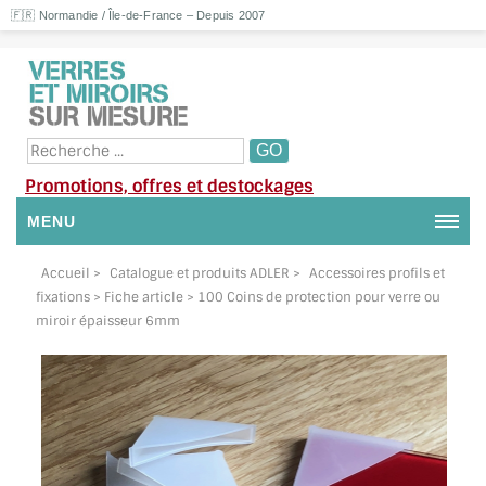
🇫🇷 Normandie / Île-de-France – Depuis 2007
Promotions, offres et destockages
MENU
NOUS CONTACTER
Accueil
>
Catalogue et produits ADLER
>
Accessoires profils et
fixations
> Fiche article > 100 Coins de protection pour verre ou
MON COMPTE / SE CONNECTER
miroir épaisseur 6mm
DEMANDE DE DEVIS
SUIVI DE DEVIS
SUIVI DE COMMANDE