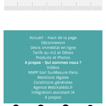
ACCESSOIRES & QUINCAILLERIE
CATALOGUE DE PROFILS ET FIXATION DU
VERRE
LES FIXATIONS POUR MIROIR
Accueil
-
Haut de la page
Déconnexion
LES PROFILS PAROI DE VERRE
Devis immédiat en ligne
Tarifs au m2 et Délais
VITRINE EN VERRE
Produits et Photos
A propos - Qui sommes nous ?
Vidéos
CONNECTEURS ET ASSEMBLAGE DE VERRES
NNPP Sarl SurMesure Paris
Mentions légales
PLATS ET CORNIÈRES
Conditions générales
Agence Web
:
Kalédo.fr
LES CHARNIÈRES DE PORTE EN VERRE
Intégration assistant IA
A propos
BOUTONS ET POIGNÉES