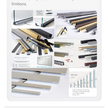
VERRE FEUILLETÉ
finitions.
VERRE ANTI-REFLET
VERRE LAQUÉ/CRÉDENCE
VERRE FEUILLETÉ/TREMPÉ
DALLE DE SOL EN VERRE
PORTE EN VERRE
GARDE CORPS EN VERRE
VERRIÈRE TYPE ATELIER
VERRES TEXTURÉS
PLEXIGLAS PMMA
DOUBLE VITRAGE