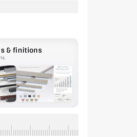
s & finitions
ns.