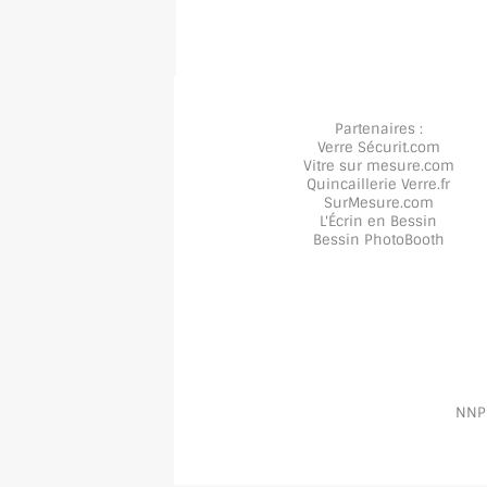
Partenaires :
Verre Sécurit
.com
Vitre sur mesure
.com
Quincaillerie Verre
.fr
SurMesure
.com
L'Écrin en Bessin
Bessin PhotoBooth
NNPP