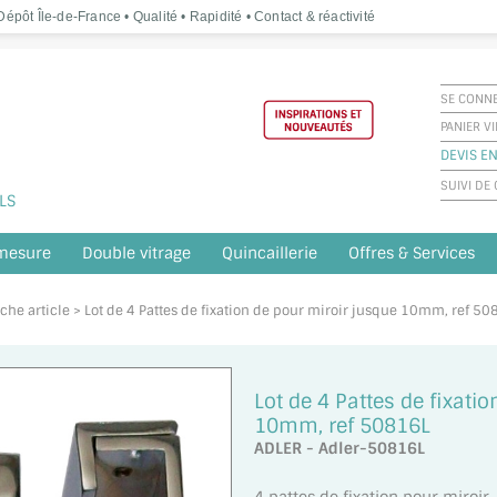
épôt Île-de-France • Qualité • Rapidité • Contact & réactivité
SE CONN
PANIER V
DEVIS EN
SUIVI D
LS
 mesure
Double vitrage
Quincaillerie
Offres & Services
iche article > Lot de 4 Pattes de fixation de pour miroir jusque 10mm, ref 5
Lot de 4 Pattes de fixati
10mm, ref 50816L
ADLER - Adler-50816L