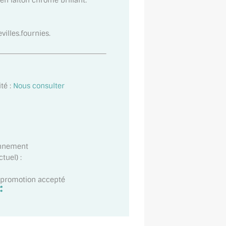
 en laiton chromé brillant.
villes.fournies.
té :
Nous consulter
onnement
tuel) :
t promotion accepté