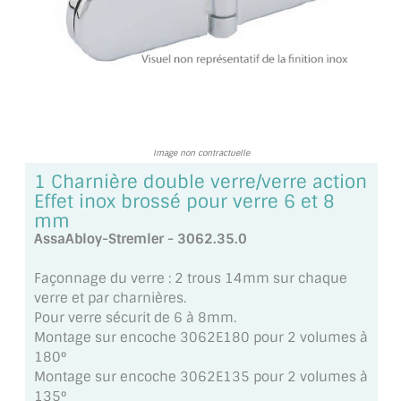
TOUS LES TARIFS AU M2
GUIDE : CHOIX PAR UTILISATION
INSPIRATIONS ET NOUVEAUTÉS
AMBIANCE LAITON BROSSÉ
Image non contractuelle
MIROIRS VIEILLIS AMBIANCE BRASSERIE
1 Charnière double verre/verre action
Effet inox brossé pour verre 6 et 8
MIROIR SUR MESURE
mm
AssaAbloy-Stremler - 3062.35.0
MIROIR VIEILLI
Façonnage du verre : 2 trous 14mm sur chaque
MIROIR DÉCORATIF DE COULEUR
verre et par charnières.
Pour verre sécurit de 6 à 8mm.
LOTS DE MIROIRS EN MOZAÏQUE
Montage sur encoche 3062E180 pour 2 volumes à
180°
MIROIR POUR PORTE
Montage sur encoche 3062E135 pour 2 volumes à
135°