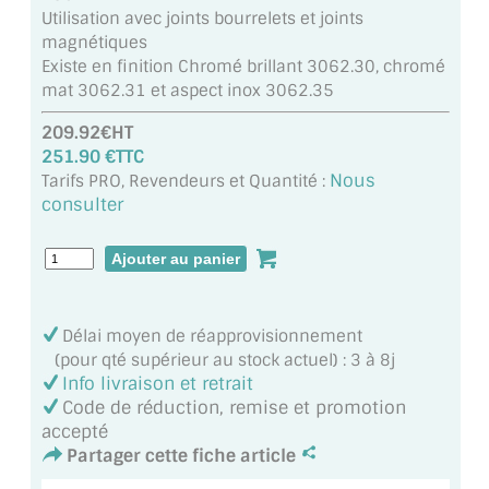
MIROIR DE SALLE DE BAIN
Utilisation avec joints bourrelets et joints
magnétiques
MIROIR PAROI DE DOUCHE
Existe en finition Chromé brillant 3062.30, chromé
mat 3062.31 et aspect inox 3062.35
MIROIR POUR SALLE DE SPORT
209.92€HT
251.90 €TTC
MIROIR POUR SALLE DE DANSE
Nous
Tarifs PRO, Revendeurs et Quantité :
consulter
MIROIR ENCADRÉ
MIROIR TV
VERRE SUR MESURE
Délai moyen de réapprovisionnement
VERRE EXTRACLAIR
(pour qté supérieur au stock actuel) : 3 à 8j
Info livraison et retrait
VERRE TREMPÉ (SÉCURIT)
Code de réduction, remise et promotion
accepté
PAROI DE DOUCHE
Partager cette fiche article