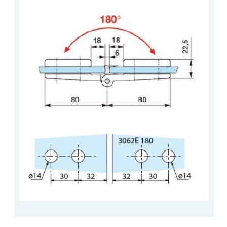
VERRE FEUILLETÉ
VERRE ANTI-REFLET
VERRE LAQUÉ/CRÉDENCE
VERRE FEUILLETÉ/TREMPÉ
DALLE DE SOL EN VERRE
PORTE EN VERRE
GARDE CORPS EN VERRE
VERRIÈRE TYPE ATELIER
VERRES TEXTURÉS
PLEXIGLAS PMMA
DOUBLE VITRAGE