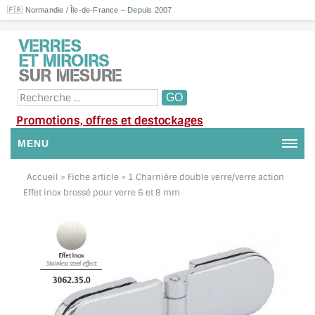
🇫🇷 Normandie / Île-de-France – Depuis 2007
Promotions, offres et destockages
MENU
NOUS CONTACTER
Accueil
> Fiche article > 1 Charnière double verre/verre action
Effet inox brossé pour verre 6 et 8 mm
MON COMPTE / SE CONNECTER
DEMANDE DE DEVIS
SUIVI DE DEVIS
SUIVI DE COMMANDE