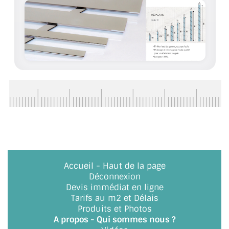
BARRES DE STABILISATION
JOINTS D'ÉTANCHÉITÉS
FIXATION GARDES CORPS
SYSTÈMES PIVOTANTS
SYSTÈMES COULISSANTS
LE CATALOGUE ACCESSOIRES
(STROMBINOSCOPE)
ACCESSOIRES EN PROMOTIONS
Accueil
-
Haut de la page
EXEMPLES, RÉALISATIONS, INSPIRATIONS
Déconnexion
Devis immédiat en ligne
NUANCIER RAL
Tarifs au m2 et Délais
Produits et Photos
A propos - Qui sommes nous ?
COMMENT COUPER DU VERRE ?