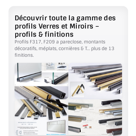
ACCESSOIRES & QUINCAILLERIE
Découvrir toute la gamme des
profils Verres et Miroirs –
CATALOGUE DE PROFILS ET FIXATION DU
profils & finitions
VERRE
Profils F317, F209 a pareclose, montants
LES FIXATIONS POUR MIROIR
décoratifs, méplats, cornières & T… plus de 13
finitions.
LES PROFILS PAROI DE VERRE
VITRINE EN VERRE
CONNECTEURS ET ASSEMBLAGE DE VERRES
PLATS ET CORNIÈRES
LES CHARNIÈRES DE PORTE EN VERRE
BOUTONS ET POIGNÉES