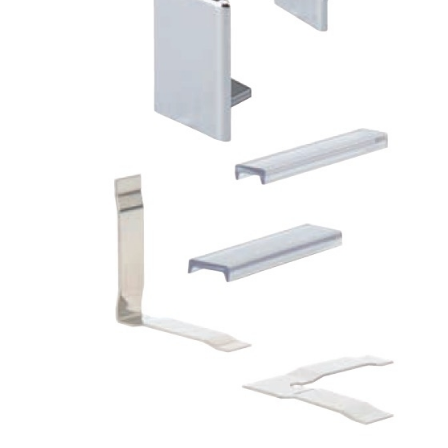
TOUS LES TARIFS AU M2
GUIDE : CHOIX PAR UTILISATION
INSPIRATIONS ET NOUVEAUTÉS
AMBIANCE LAITON BROSSÉ
MIROIRS VIEILLIS AMBIANCE BRASSERIE
MIROIR SUR MESURE
MIROIR VIEILLI
MIROIR DÉCORATIF DE COULEUR
LOTS DE MIROIRS EN MOZAÏQUE
MIROIR POUR PORTE