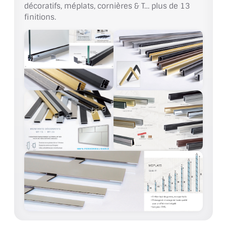
décoratifs, méplats, cornières & T… plus de 13
finitions.
ACCESSOIRES & QUINCAILLERIE
CATALOGUE DE PROFILS ET FIXATION DU
VERRE
LES FIXATIONS POUR MIROIR
LES PROFILS PAROI DE VERRE
VITRINE EN VERRE
CONNECTEURS ET ASSEMBLAGE DE VERRES
PLATS ET CORNIÈRES
LES CHARNIÈRES DE PORTE EN VERRE
BOUTONS ET POIGNÉES