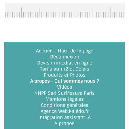
BARRES DE STABILISATION
JOINTS D'ÉTANCHÉITÉS
FIXATION GARDES CORPS
SYSTÈMES PIVOTANTS
Accueil
-
Haut de la page
SYSTÈMES COULISSANTS
Déconnexion
Devis immédiat en ligne
LE CATALOGUE ACCESSOIRES
Tarifs au m2 et Délais
(STROMBINOSCOPE)
Produits et Photos
A propos - Qui sommes nous ?
ACCESSOIRES EN PROMOTIONS
Vidéos
NNPP Sarl SurMesure Paris
EXEMPLES, RÉALISATIONS, INSPIRATIONS
Mentions légales
Conditions générales
Agence Web
:
Kalédo.fr
NUANCIER RAL
Intégration assistant IA
A propos
COMMENT COUPER DU VERRE ?