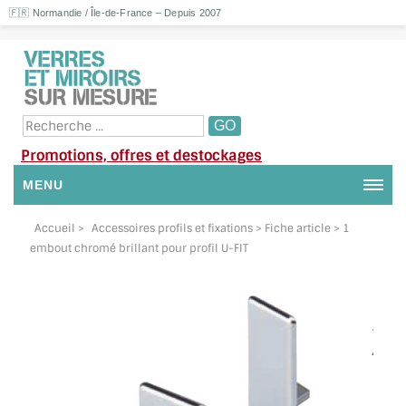
🇫🇷 Normandie / Île-de-France – Depuis 2007
Promotions, offres et destockages
MENU
NOUS CONTACTER
Accueil
>
Accessoires profils et fixations
> Fiche article > 1
embout chromé brillant pour profil U-FIT
MON COMPTE / SE CONNECTER
DEMANDE DE DEVIS
SUIVI DE DEVIS
SUIVI DE COMMANDE