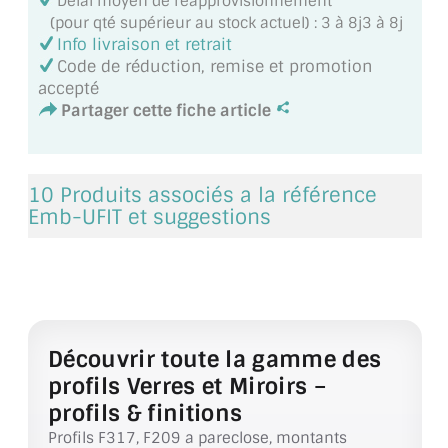
Délai moyen de réapprovisionnement
VERRE FEUILLETÉ
(pour qté supérieur au stock actuel) : 3 à 8j3 à 8j
Info livraison et retrait
VERRE ANTI-REFLET
Code de réduction, remise et promotion
accepté
VERRE LAQUÉ/CRÉDENCE
Partager cette fiche article
VERRE FEUILLETÉ/TREMPÉ
DALLE DE SOL EN VERRE
10 Produits associés a la référence
Emb-UFIT et suggestions
PORTE EN VERRE
GARDE CORPS EN VERRE
VERRIÈRE TYPE ATELIER
Découvrir toute la gamme des
VERRES TEXTURÉS
profils Verres et Miroirs –
PLEXIGLAS PMMA
profils & finitions
Profils F317, F209 a pareclose, montants
DOUBLE VITRAGE