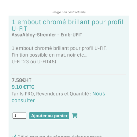
MIROIR DE SALLE DE BAIN
Image non contractuelle
MIROIR PAROI DE DOUCHE
1 embout chromé brillant pour profil
U-FIT
MIROIR POUR SALLE DE SPORT
AssaAbloy-Stremler - Emb-UFIT
MIROIR POUR SALLE DE DANSE
1 embout chromé brillant pour profil U-FIT.
Finition possible en mat, noir etc...
MIROIR ENCADRÉ
U-FIT23 ou U-FIT45)
MIROIR TV
7.58€HT
VERRE SUR MESURE
9.10 €TTC
Nous
Tarifs PRO, Revendeurs et Quantité :
VERRE EXTRACLAIR
consulter
VERRE TREMPÉ (SÉCURIT)
PAROI DE DOUCHE