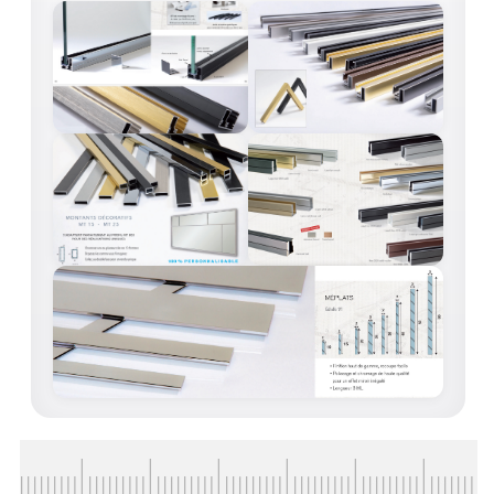
VERRE FEUILLETÉ
VERRE ANTI-REFLET
VERRE LAQUÉ/CRÉDENCE
VERRE FEUILLETÉ/TREMPÉ
DALLE DE SOL EN VERRE
PORTE EN VERRE
GARDE CORPS EN VERRE
VERRIÈRE TYPE ATELIER
VERRES TEXTURÉS
PLEXIGLAS PMMA
DOUBLE VITRAGE