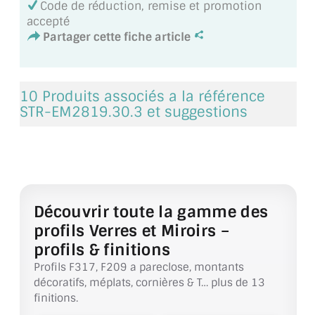
Code de réduction, remise et promotion
MIROIR DE SALLE DE BAIN
accepté
Partager cette fiche article
MIROIR PAROI DE DOUCHE
MIROIR POUR SALLE DE SPORT
10 Produits associés a la référence
MIROIR POUR SALLE DE DANSE
STR-EM2819.30.3 et suggestions
MIROIR ENCADRÉ
MIROIR TV
VERRE SUR MESURE
Découvrir toute la gamme des
profils Verres et Miroirs –
VERRE EXTRACLAIR
profils & finitions
VERRE TREMPÉ (SÉCURIT)
Profils F317, F209 a pareclose, montants
décoratifs, méplats, cornières & T… plus de 13
PAROI DE DOUCHE
finitions.