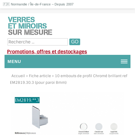
🇫🇷 Normandie / Île-de-France – Depuis 2007
Promotions, offres et destockages
MENU
NOUS CONTACTER
Accueil
> Fiche article > 10 embouts de profil Chromé brillant ref
EM2819.30.3 (pour paroi 8mm)
MON COMPTE / SE CONNECTER
DEMANDE DE DEVIS
SUIVI DE DEVIS
SUIVI DE COMMANDE