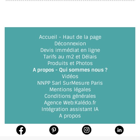
ACCESSOIRES & QUINCAILLERIE
CATALOGUE DE PROFILS ET FIXATION DU
VERRE
Accueil
-
Haut de la page
Déconnexion
LES FIXATIONS POUR MIROIR
Devis immédiat en ligne
Tarifs au m2 et Délais
LES PROFILS PAROI DE VERRE
Produits et Photos
A propos - Qui sommes nous ?
VITRINE EN VERRE
Vidéos
NNPP Sarl SurMesure Paris
CONNECTEURS ET ASSEMBLAGE DE VERRES
Mentions légales
Conditions générales
Agence Web
:
Kalédo.fr
PLATS ET CORNIÈRES
Intégration assistant IA
A propos
LES CHARNIÈRES DE PORTE EN VERRE
BOUTONS ET POIGNÉES