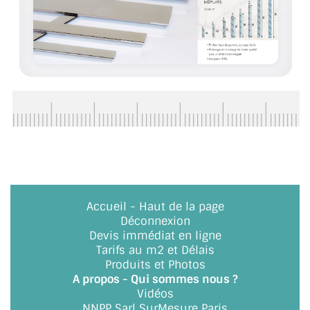
ACCESSOIRES & QUINCAILLERIE
CATALOGUE DE PROFILS ET FIXATION DU
VERRE
LES FIXATIONS POUR MIROIR
LES PROFILS PAROI DE VERRE
VITRINE EN VERRE
CONNECTEURS ET ASSEMBLAGE DE VERRES
Accueil
-
Haut de la page
Déconnexion
PLATS ET CORNIÈRES
Devis immédiat en ligne
Tarifs au m2 et Délais
LES CHARNIÈRES DE PORTE EN VERRE
Produits et Photos
A propos - Qui sommes nous ?
BOUTONS ET POIGNÉES
Vidéos
NNPP Sarl SurMesure Paris