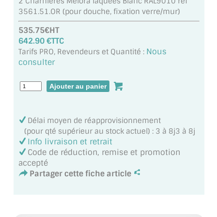
2 Charnières Mélora laquées Blanc RAL9010 ref
MIROIR DE SALLE DE BAIN
3561.51.OR (pour douche, fixation verre/mur)
MIROIR PAROI DE DOUCHE
535.75€HT
642.90 €TTC
MIROIR POUR SALLE DE SPORT
Nous
Tarifs PRO, Revendeurs et Quantité :
consulter
MIROIR POUR SALLE DE DANSE
MIROIR ENCADRÉ
MIROIR TV
Délai moyen de réapprovisionnement
(pour qté supérieur au stock actuel) : 3 à 8j3 à 8j
VERRE SUR MESURE
Info livraison et retrait
Code de réduction, remise et promotion
VERRE EXTRACLAIR
accepté
Partager cette fiche article
VERRE TREMPÉ (SÉCURIT)
PAROI DE DOUCHE