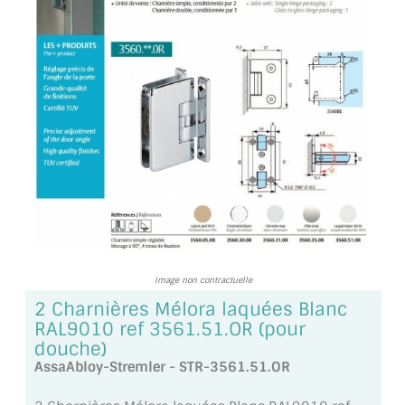
TOUS LES TARIFS AU M2
GUIDE : CHOIX PAR UTILISATION
INSPIRATIONS ET NOUVEAUTÉS
AMBIANCE LAITON BROSSÉ
MIROIRS VIEILLIS AMBIANCE BRASSERIE
MIROIR SUR MESURE
MIROIR VIEILLI
Image non contractuelle
MIROIR DÉCORATIF DE COULEUR
2 Charnières Mélora laquées Blanc
RAL9010 ref 3561.51.OR (pour
LOTS DE MIROIRS EN MOZAÏQUE
douche)
AssaAbloy-Stremler - STR-3561.51.OR
MIROIR POUR PORTE