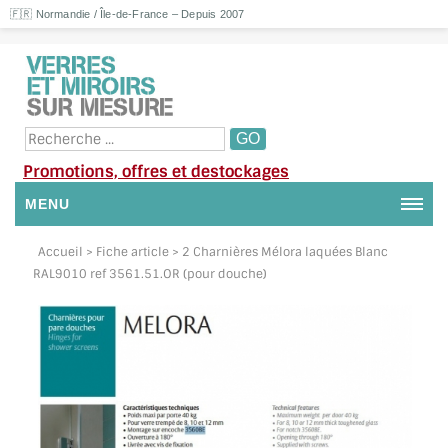
🇫🇷 Normandie / Île-de-France – Depuis 2007
Promotions, offres et destockages
MENU
NOUS CONTACTER
Accueil
> Fiche article > 2 Charnières Mélora laquées Blanc
RAL9010 ref 3561.51.OR (pour douche)
MON COMPTE / SE CONNECTER
DEMANDE DE DEVIS
SUIVI DE DEVIS
SUIVI DE COMMANDE