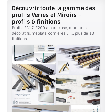
VERRE FEUILLETÉ
Découvrir toute la gamme des
VERRE ANTI-REFLET
profils Verres et Miroirs –
profils & finitions
VERRE LAQUÉ/CRÉDENCE
Profils F317, F209 a pareclose, montants
décoratifs, méplats, cornières & T… plus de 13
VERRE FEUILLETÉ/TREMPÉ
finitions.
DALLE DE SOL EN VERRE
PORTE EN VERRE
GARDE CORPS EN VERRE
VERRIÈRE TYPE ATELIER
VERRES TEXTURÉS
PLEXIGLAS PMMA
DOUBLE VITRAGE