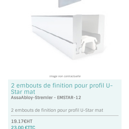
TOUS LES TARIFS AU M2
GUIDE : CHOIX PAR UTILISATION
INSPIRATIONS ET NOUVEAUTÉS
AMBIANCE LAITON BROSSÉ
MIROIRS VIEILLIS AMBIANCE BRASSERIE
MIROIR SUR MESURE
Image non contractuelle
MIROIR VIEILLI
2 embouts de finition pour profil U-
Star mat
MIROIR DÉCORATIF DE COULEUR
AssaAbloy-Stremler - EMSTAR-12
LOTS DE MIROIRS EN MOZAÏQUE
2 embouts de finition pour profil U-Star mat
MIROIR POUR PORTE
19.17€HT
23.00 €TTC