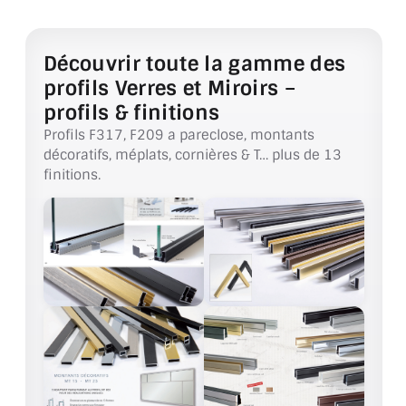
VERRE FEUILLETÉ
VERRE ANTI-REFLET
Découvrir toute la gamme des
profils Verres et Miroirs –
VERRE LAQUÉ/CRÉDENCE
profils & finitions
VERRE FEUILLETÉ/TREMPÉ
Profils F317, F209 a pareclose, montants
décoratifs, méplats, cornières & T… plus de 13
DALLE DE SOL EN VERRE
finitions.
PORTE EN VERRE
GARDE CORPS EN VERRE
VERRIÈRE TYPE ATELIER
VERRES TEXTURÉS
PLEXIGLAS PMMA
DOUBLE VITRAGE