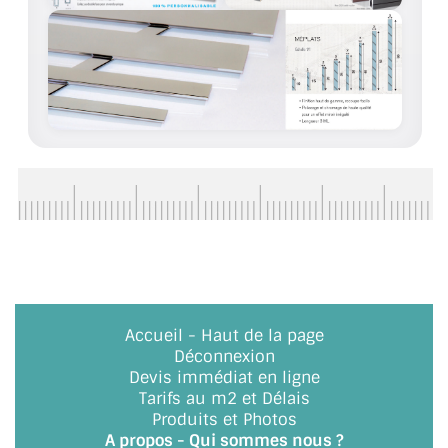
ACCESSOIRES & QUINCAILLERIE
CATALOGUE DE PROFILS ET FIXATION DU
VERRE
LES FIXATIONS POUR MIROIR
LES PROFILS PAROI DE VERRE
VITRINE EN VERRE
CONNECTEURS ET ASSEMBLAGE DE VERRES
PLATS ET CORNIÈRES
Accueil
-
Haut de la page
Déconnexion
LES CHARNIÈRES DE PORTE EN VERRE
Devis immédiat en ligne
Tarifs au m2 et Délais
BOUTONS ET POIGNÉES
Produits et Photos
A propos - Qui sommes nous ?