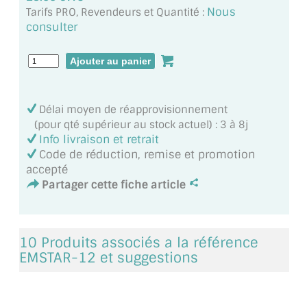
MIROIR DE SALLE DE BAIN
Nous
Tarifs PRO, Revendeurs et Quantité :
consulter
MIROIR PAROI DE DOUCHE
MIROIR POUR SALLE DE SPORT
MIROIR POUR SALLE DE DANSE
Délai moyen de réapprovisionnement
(pour qté supérieur au stock actuel) : 3 à 8j
MIROIR ENCADRÉ
Info livraison et retrait
Code de réduction, remise et promotion
MIROIR TV
accepté
Partager cette fiche article
VERRE SUR MESURE
VERRE EXTRACLAIR
10 Produits associés a la référence
VERRE TREMPÉ (SÉCURIT)
EMSTAR-12 et suggestions
PAROI DE DOUCHE