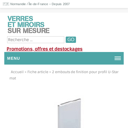
🇫🇷 Normandie / Île-de-France – Depuis 2007
Promotions, offres et destockages
MENU
NOUS CONTACTER
Accueil
> Fiche article > 2 embouts de finition pour profil U-Star
mat
MON COMPTE / SE CONNECTER
DEMANDE DE DEVIS
SUIVI DE DEVIS
SUIVI DE COMMANDE