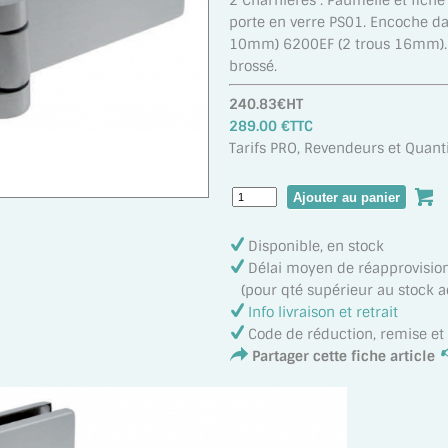
2 Charnières . Paumelle et fich
porte en verre PS01. Encoche dan
10mm) 6200EF (2 trous 16mm). F
brossé.
240.83€HT
289.00 €TTC
Tarifs PRO, Revendeurs et Quanti
Disponible, en stock
Délai moyen de réapprovisi
(pour qté supérieur au stock act
Info livraison et retrait
Code de réduction, remise e
Partager cette fiche article