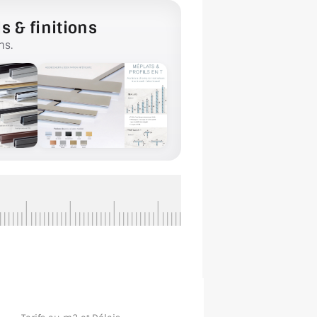
s & finitions
ns.