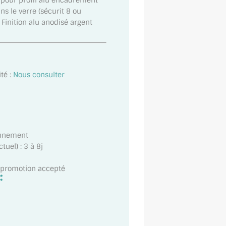
e pour profil alu encadrement
s le verre (sécurit 8 ou
inition alu anodisé argent
té :
Nous consulter
onnement
uel) : 3 à 8j
t promotion accepté