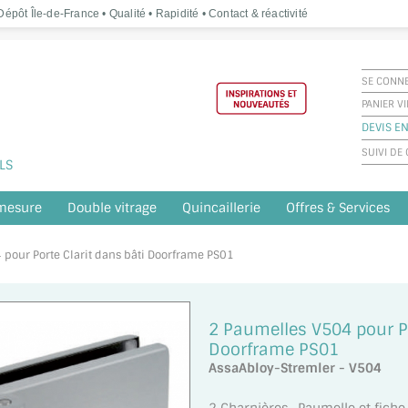
épôt Île-de-France • Qualité • Rapidité • Contact & réactivité
SE CONN
PANIER V
DEVIS EN
SUIVI D
LS
 mesure
Double vitrage
Quincaillerie
Offres & Services
 pour Porte Clarit dans bâti Doorframe PS01
2 Paumelles V504 pour Po
Doorframe PS01
AssaAbloy-Stremler - V504