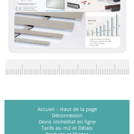
ACCESSOIRES & QUINCAILLERIE
CATALOGUE DE PROFILS ET FIXATION DU
VERRE
LES FIXATIONS POUR MIROIR
LES PROFILS PAROI DE VERRE
VITRINE EN VERRE
CONNECTEURS ET ASSEMBLAGE DE VERRES
PLATS ET CORNIÈRES
Accueil
-
Haut de la page
LES CHARNIÈRES DE PORTE EN VERRE
Déconnexion
Devis immédiat en ligne
BOUTONS ET POIGNÉES
Tarifs au m2 et Délais