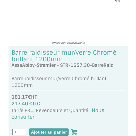
TOUS LES TARIFS AU M2
GUIDE : CHOIX PAR UTILISATION
INSPIRATIONS ET NOUVEAUTÉS
Image non contractuelle
AMBIANCE LAITON BROSSÉ
Barre raidisseur mur/verre Chromé
brillant 1200mm
MIROIRS VIEILLIS AMBIANCE BRASSERIE
AssaAbloy-Stremler - STR-1657.30-BarreRaid
MIROIR SUR MESURE
Barre raidisseur mur/verre Chromé brillant
1200mm
MIROIR VIEILLI
181.17€HT
MIROIR DÉCORATIF DE COULEUR
217.40 €TTC
Nous
Tarifs PRO, Revendeurs et Quantité :
LOTS DE MIROIRS EN MOZAÏQUE
consulter
MIROIR POUR PORTE