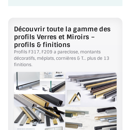
VERRE FEUILLETÉ
VERRE ANTI-REFLET
Découvrir toute la gamme des
VERRE LAQUÉ/CRÉDENCE
profils Verres et Miroirs –
VERRE FEUILLETÉ/TREMPÉ
profils & finitions
Profils F317, F209 a pareclose, montants
DALLE DE SOL EN VERRE
décoratifs, méplats, cornières & T… plus de 13
finitions.
PORTE EN VERRE
GARDE CORPS EN VERRE
VERRIÈRE TYPE ATELIER
VERRES TEXTURÉS
PLEXIGLAS PMMA
DOUBLE VITRAGE