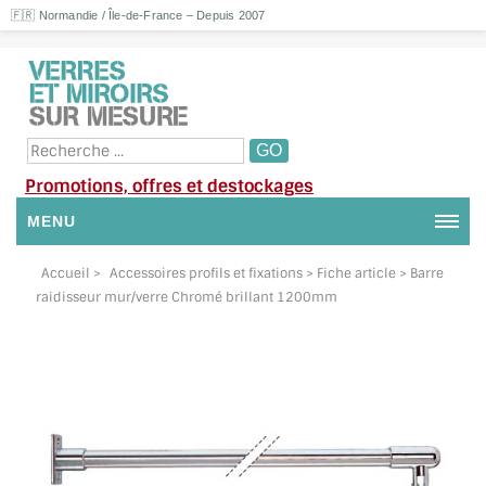
🇫🇷 Normandie / Île-de-France – Depuis 2007
Promotions, offres et destockages
MENU
NOUS CONTACTER
Accueil
>
Accessoires profils et fixations
> Fiche article > Barre
raidisseur mur/verre Chromé brillant 1200mm
MON COMPTE / SE CONNECTER
DEMANDE DE DEVIS
SUIVI DE DEVIS
SUIVI DE COMMANDE