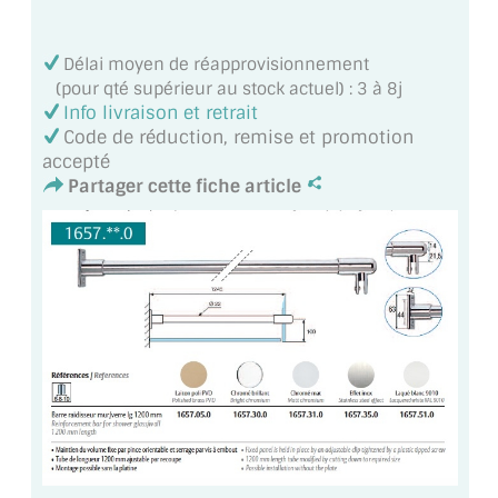
MIROIR DE SALLE DE BAIN
Délai moyen de réapprovisionnement
MIROIR PAROI DE DOUCHE
(pour qté supérieur au stock actuel) : 3 à 8j
Info livraison et retrait
MIROIR POUR SALLE DE SPORT
Code de réduction, remise et promotion
accepté
MIROIR POUR SALLE DE DANSE
Partager cette fiche article
MIROIR ENCADRÉ
MIROIR TV
VERRE SUR MESURE
VERRE EXTRACLAIR
VERRE TREMPÉ (SÉCURIT)
PAROI DE DOUCHE