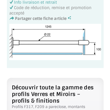
Info livraison et retrait
MIROIR DE SALLE DE BAIN
Code de réduction, remise et promotion
accepté
MIROIR PAROI DE DOUCHE
Partager cette fiche article
MIROIR POUR SALLE DE SPORT
MIROIR POUR SALLE DE DANSE
MIROIR ENCADRÉ
MIROIR TV
VERRE SUR MESURE
VERRE EXTRACLAIR
Découvrir toute la gamme des
VERRE TREMPÉ (SÉCURIT)
profils Verres et Miroirs –
profils & finitions
PAROI DE DOUCHE
Profils F317, F209 a pareclose, montants