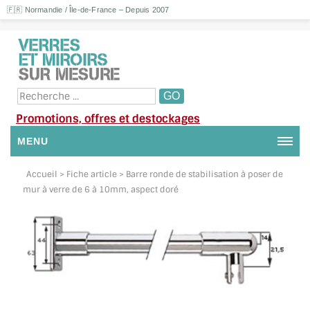
🇫🇷 Normandie / Île-de-France – Depuis 2007
Promotions, offres et destockages
MENU
NOUS CONTACTER
Accueil
> Fiche article > Barre ronde de stabilisation à poser de
mur à verre de 6 à 10mm, aspect doré
MON COMPTE / SE CONNECTER
DEMANDE DE DEVIS
SUIVI DE DEVIS
SUIVI DE COMMANDE