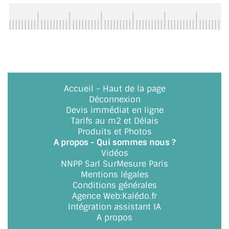
ACCESSOIRES & QUINCAILLERIE
CATALOGUE DE PROFILS ET FIXATION DU
VERRE
LES FIXATIONS POUR MIROIR
Accueil
-
Haut de la page
Déconnexion
LES PROFILS PAROI DE VERRE
Devis immédiat en ligne
Tarifs au m2 et Délais
VITRINE EN VERRE
Produits et Photos
A propos - Qui sommes nous ?
CONNECTEURS ET ASSEMBLAGE DE VERRES
Vidéos
NNPP Sarl SurMesure Paris
PLATS ET CORNIÈRES
Mentions légales
Conditions générales
LES CHARNIÈRES DE PORTE EN VERRE
Agence Web
:
Kalédo.fr
Intégration assistant IA
BOUTONS ET POIGNÉES
A propos