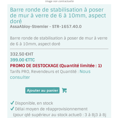
Image non contractuelle
TOUS LES TARIFS AU M2
Barre ronde de stabilisation à poser
de mur à verre de 6 à 10mm, aspect
GUIDE : CHOIX PAR UTILISATION
doré
AssaAbloy-Stremler - STR-1657.40.0
INSPIRATIONS ET NOUVEAUTÉS
Barre ronde de stabilisation à poser de mur à verre
AMBIANCE LAITON BROSSÉ
de 6 à 10mm, aspect doré
MIROIRS VIEILLIS AMBIANCE BRASSERIE
332.50 €HT
399.00 €TTC
MIROIR SUR MESURE
PROMO DE DESTOCKAGE (Quantité limitée : 1)
Nous
Tarifs PRO, Revendeurs et Quantité :
MIROIR VIEILLI
consulter
MIROIR DÉCORATIF DE COULEUR
LOTS DE MIROIRS EN MOZAÏQUE
Disponible, en stock
Délai moyen de réapprovisionnement
MIROIR POUR PORTE
(pour qté supérieur au stock actuel) : 3 à 8j3 à 8j