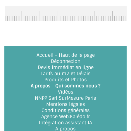
ACCESSOIRES & QUINCAILLERIE
CATALOGUE DE PROFILS ET FIXATION DU
VERRE
LES FIXATIONS POUR MIROIR
Accueil
-
Haut de la page
LES PROFILS PAROI DE VERRE
Déconnexion
Devis immédiat en ligne
VITRINE EN VERRE
Tarifs au m2 et Délais
Produits et Photos
CONNECTEURS ET ASSEMBLAGE DE VERRES
A propos - Qui sommes nous ?
Vidéos
PLATS ET CORNIÈRES
NNPP Sarl SurMesure Paris
Mentions légales
LES CHARNIÈRES DE PORTE EN VERRE
Conditions générales
Agence Web
:
Kalédo.fr
BOUTONS ET POIGNÉES
Intégration assistant IA
A propos