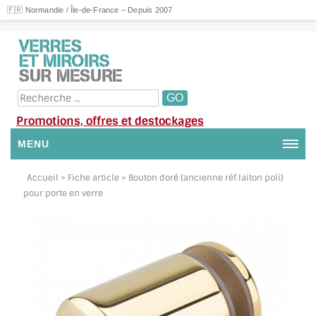
🇫🇷 Normandie / Île-de-France – Depuis 2007
Promotions, offres et destockages
MENU
NOUS CONTACTER
Accueil
> Fiche article > Bouton doré (ancienne réf.laiton poli)
pour porte en verre
MON COMPTE / SE CONNECTER
DEMANDE DE DEVIS
SUIVI DE DEVIS
SUIVI DE COMMANDE