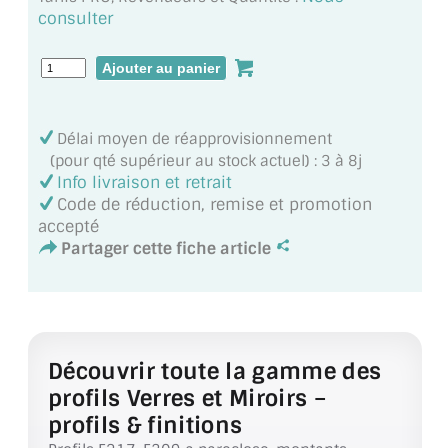
MIROIR DE SALLE DE BAIN
consulter
MIROIR PAROI DE DOUCHE
MIROIR POUR SALLE DE SPORT
Délai moyen de réapprovisionnement
MIROIR POUR SALLE DE DANSE
(pour qté supérieur au stock actuel) : 3 à 8j
Info livraison et retrait
MIROIR ENCADRÉ
Code de réduction, remise et promotion
accepté
MIROIR TV
Partager cette fiche article
VERRE SUR MESURE
VERRE EXTRACLAIR
Découvrir toute la gamme des
VERRE TREMPÉ (SÉCURIT)
profils Verres et Miroirs –
PAROI DE DOUCHE
profils & finitions