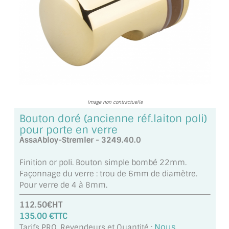
TOUS LES TARIFS AU M2
GUIDE : CHOIX PAR UTILISATION
INSPIRATIONS ET NOUVEAUTÉS
AMBIANCE LAITON BROSSÉ
MIROIRS VIEILLIS AMBIANCE BRASSERIE
Image non contractuelle
Bouton doré (ancienne réf.laiton poli)
MIROIR SUR MESURE
pour porte en verre
AssaAbloy-Stremler - 3249.40.0
MIROIR VIEILLI
Finition or poli. Bouton simple bombé 22mm.
MIROIR DÉCORATIF DE COULEUR
Façonnage du verre : trou de 6mm de diamètre.
Pour verre de 4 à 8mm.
LOTS DE MIROIRS EN MOZAÏQUE
112.50€HT
MIROIR POUR PORTE
135.00 €TTC
Nous
Tarifs PRO, Revendeurs et Quantité :