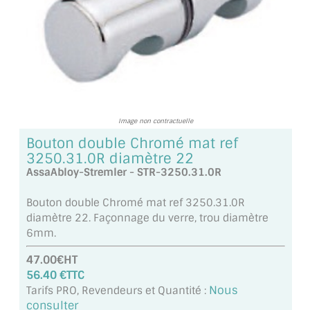
TOUS LES TARIFS AU M2
GUIDE : CHOIX PAR UTILISATION
INSPIRATIONS ET NOUVEAUTÉS
AMBIANCE LAITON BROSSÉ
Image non contractuelle
MIROIRS VIEILLIS AMBIANCE BRASSERIE
Bouton double Chromé mat ref
3250.31.0R diamètre 22
MIROIR SUR MESURE
AssaAbloy-Stremler - STR-3250.31.0R
MIROIR VIEILLI
Bouton double Chromé mat ref 3250.31.0R
diamètre 22. Façonnage du verre, trou diamètre
MIROIR DÉCORATIF DE COULEUR
6mm.
47.00€HT
LOTS DE MIROIRS EN MOZAÏQUE
56.40 €TTC
Nous
MIROIR POUR PORTE
Tarifs PRO, Revendeurs et Quantité :
consulter