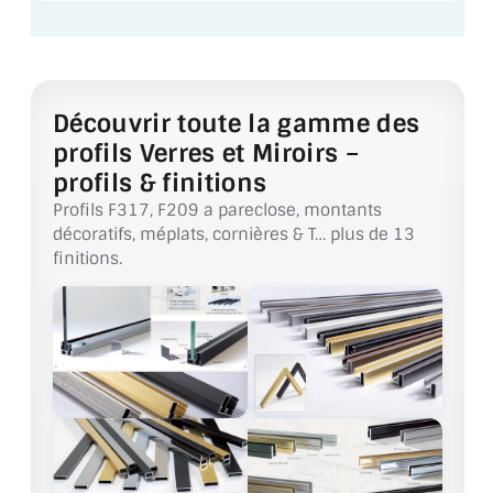
VERRE FEUILLETÉ
VERRE ANTI-REFLET
VERRE LAQUÉ/CRÉDENCE
Découvrir toute la gamme des
profils Verres et Miroirs –
VERRE FEUILLETÉ/TREMPÉ
profils & finitions
DALLE DE SOL EN VERRE
Profils F317, F209 a pareclose, montants
décoratifs, méplats, cornières & T… plus de 13
PORTE EN VERRE
finitions.
GARDE CORPS EN VERRE
VERRIÈRE TYPE ATELIER
VERRES TEXTURÉS
PLEXIGLAS PMMA
DOUBLE VITRAGE