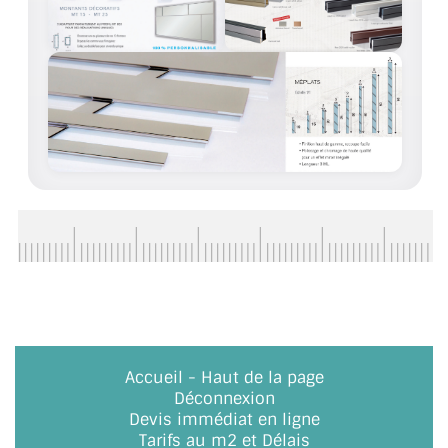
ACCESSOIRES & QUINCAILLERIE
CATALOGUE DE PROFILS ET FIXATION DU
VERRE
LES FIXATIONS POUR MIROIR
LES PROFILS PAROI DE VERRE
VITRINE EN VERRE
CONNECTEURS ET ASSEMBLAGE DE VERRES
PLATS ET CORNIÈRES
LES CHARNIÈRES DE PORTE EN VERRE
Accueil
-
Haut de la page
Déconnexion
BOUTONS ET POIGNÉES
Devis immédiat en ligne
Tarifs au m2 et Délais