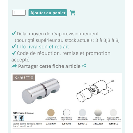
MIROIR DE SALLE DE BAIN
MIROIR PAROI DE DOUCHE
MIROIR POUR SALLE DE SPORT
Délai moyen de réapprovisionnement
(pour qté supérieur au stock actuel) : 3 à 8j3 à 8j
MIROIR POUR SALLE DE DANSE
Info livraison et retrait
Code de réduction, remise et promotion
MIROIR ENCADRÉ
accepté
Partager cette fiche article
MIROIR TV
VERRE SUR MESURE
VERRE EXTRACLAIR
VERRE TREMPÉ (SÉCURIT)
PAROI DE DOUCHE