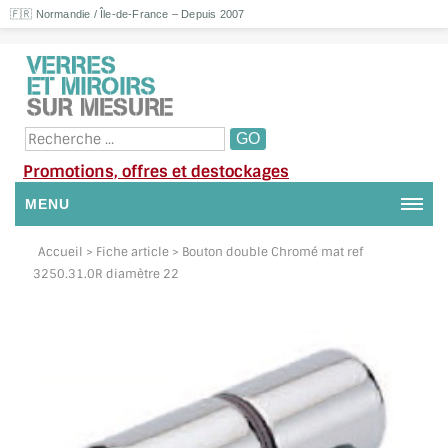
🇫🇷 Normandie / Île-de-France – Depuis 2007
Promotions, offres et destockages
MENU
NOUS CONTACTER
Accueil
> Fiche article > Bouton double Chromé mat ref
3250.31.0R diamètre 22
MON COMPTE / SE CONNECTER
DEMANDE DE DEVIS
SUIVI DE DEVIS
SUIVI DE COMMANDE