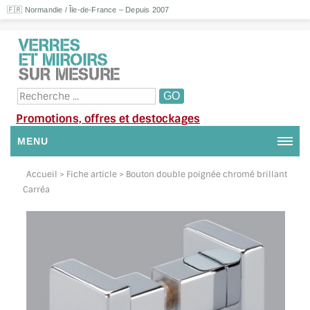
🇫🇷 Normandie / Île-de-France – Depuis 2007
Promotions, offres et destockages
MENU
NOUS CONTACTER
Accueil
> Fiche article > Bouton double poignée chromé brillant
Carréa
MON COMPTE / SE CONNECTER
DEMANDE DE DEVIS
SUIVI DE DEVIS
SUIVI DE COMMANDE