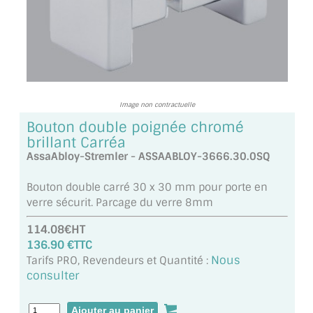
TOUS LES TARIFS AU M2
GUIDE : CHOIX PAR UTILISATION
INSPIRATIONS ET NOUVEAUTÉS
Image non contractuelle
AMBIANCE LAITON BROSSÉ
Bouton double poignée chromé
MIROIRS VIEILLIS AMBIANCE BRASSERIE
brillant Carréa
AssaAbloy-Stremler - ASSAABLOY-3666.30.0SQ
MIROIR SUR MESURE
Bouton double carré 30 x 30 mm pour porte en
MIROIR VIEILLI
verre sécurit. Parcage du verre 8mm
114.08€HT
MIROIR DÉCORATIF DE COULEUR
136.90 €TTC
Nous
Tarifs PRO, Revendeurs et Quantité :
LOTS DE MIROIRS EN MOZAÏQUE
consulter
MIROIR POUR PORTE