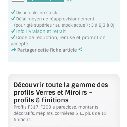
MIROIR DE SALLE DE BAIN
Disponible, en stock
MIROIR PAROI DE DOUCHE
Délai moyen de réapprovisionnement
(pour qté supérieur au stock actuel) : 3 à 8j3 à 8j
MIROIR POUR SALLE DE SPORT
Info livraison et retrait
Code de réduction, remise et promotion
MIROIR POUR SALLE DE DANSE
accepté
Partager cette fiche article
MIROIR ENCADRÉ
MIROIR TV
VERRE SUR MESURE
Découvrir toute la gamme des
profils Verres et Miroirs –
VERRE EXTRACLAIR
profils & finitions
VERRE TREMPÉ (SÉCURIT)
Profils F317, F209 a pareclose, montants
décoratifs, méplats, cornières & T… plus de 13
PAROI DE DOUCHE
finitions.