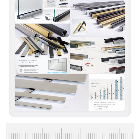
VERRE FEUILLETÉ
VERRE ANTI-REFLET
VERRE LAQUÉ/CRÉDENCE
VERRE FEUILLETÉ/TREMPÉ
DALLE DE SOL EN VERRE
PORTE EN VERRE
GARDE CORPS EN VERRE
VERRIÈRE TYPE ATELIER
VERRES TEXTURÉS
PLEXIGLAS PMMA
DOUBLE VITRAGE