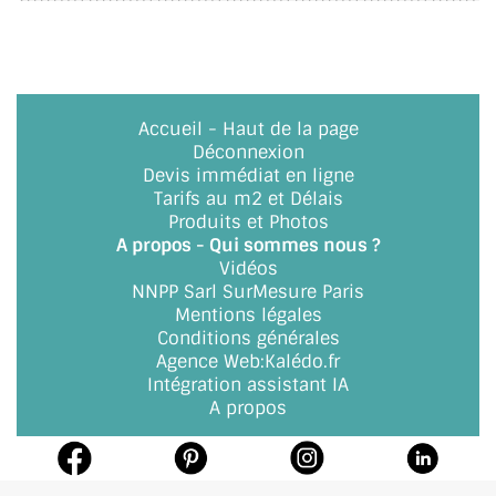
ACCESSOIRES & QUINCAILLERIE
CATALOGUE DE PROFILS ET FIXATION DU
VERRE
Accueil
-
Haut de la page
Déconnexion
LES FIXATIONS POUR MIROIR
Devis immédiat en ligne
Tarifs au m2 et Délais
LES PROFILS PAROI DE VERRE
Produits et Photos
A propos - Qui sommes nous ?
VITRINE EN VERRE
Vidéos
NNPP Sarl SurMesure Paris
Mentions légales
CONNECTEURS ET ASSEMBLAGE DE VERRES
Conditions générales
Agence Web
:
Kalédo.fr
PLATS ET CORNIÈRES
Intégration assistant IA
A propos
LES CHARNIÈRES DE PORTE EN VERRE
BOUTONS ET POIGNÉES