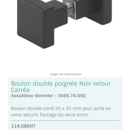
TOUS LES TARIFS AU M2
GUIDE : CHOIX PAR UTILISATION
INSPIRATIONS ET NOUVEAUTÉS
AMBIANCE LAITON BROSSÉ
MIROIRS VIEILLIS AMBIANCE BRASSERIE
MIROIR SUR MESURE
Image non contractuelle
Bouton double poignée Noir velour
MIROIR VIEILLI
Carréa
AssaAbloy-Stremler - 3666.74.0SQ
MIROIR DÉCORATIF DE COULEUR
Bouton double carré 30 x 30 mm pour porte en
LOTS DE MIROIRS EN MOZAÏQUE
verre sécurit. Parcage du verre 8mm
MIROIR POUR PORTE
114.08€HT