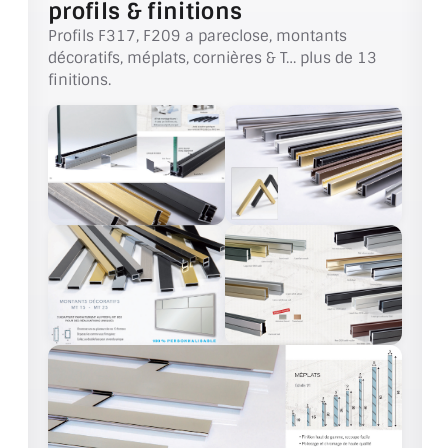
profils & finitions
VERRE FEUILLETÉ
Profils F317, F209 a pareclose, montants
VERRE ANTI-REFLET
décoratifs, méplats, cornières & T… plus de 13
finitions.
VERRE LAQUÉ/CRÉDENCE
VERRE FEUILLETÉ/TREMPÉ
DALLE DE SOL EN VERRE
PORTE EN VERRE
GARDE CORPS EN VERRE
VERRIÈRE TYPE ATELIER
VERRES TEXTURÉS
PLEXIGLAS PMMA
DOUBLE VITRAGE