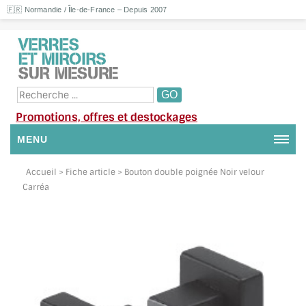
🇫🇷 Normandie / Île-de-France – Depuis 2007
Promotions, offres et destockages
MENU
NOUS CONTACTER
Accueil
> Fiche article > Bouton double poignée Noir velour
Carréa
MON COMPTE / SE CONNECTER
DEMANDE DE DEVIS
SUIVI DE DEVIS
SUIVI DE COMMANDE