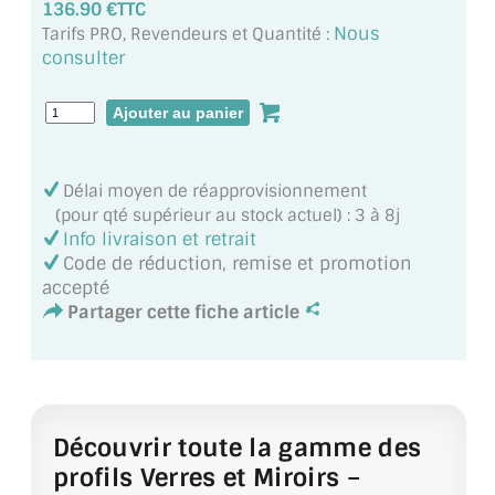
136.90 €TTC
MIROIR DE SALLE DE BAIN
Nous
Tarifs PRO, Revendeurs et Quantité :
consulter
MIROIR PAROI DE DOUCHE
MIROIR POUR SALLE DE SPORT
MIROIR POUR SALLE DE DANSE
Délai moyen de réapprovisionnement
MIROIR ENCADRÉ
(pour qté supérieur au stock actuel) : 3 à 8j
Info livraison et retrait
MIROIR TV
Code de réduction, remise et promotion
accepté
VERRE SUR MESURE
Partager cette fiche article
VERRE EXTRACLAIR
VERRE TREMPÉ (SÉCURIT)
Découvrir toute la gamme des
PAROI DE DOUCHE
profils Verres et Miroirs –