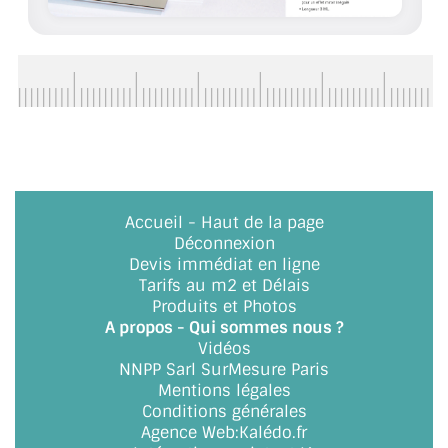
ACCESSOIRES & QUINCAILLERIE
CATALOGUE DE PROFILS ET FIXATION DU
VERRE
LES FIXATIONS POUR MIROIR
LES PROFILS PAROI DE VERRE
Accueil
-
Haut de la page
VITRINE EN VERRE
Déconnexion
Devis immédiat en ligne
Tarifs au m2 et Délais
CONNECTEURS ET ASSEMBLAGE DE VERRES
Produits et Photos
A propos - Qui sommes nous ?
PLATS ET CORNIÈRES
Vidéos
NNPP Sarl SurMesure Paris
LES CHARNIÈRES DE PORTE EN VERRE
Mentions légales
Conditions générales
BOUTONS ET POIGNÉES
Agence Web
:
Kalédo.fr