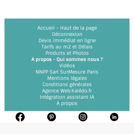
ACCESSOIRES & QUINCAILLERIE
CATALOGUE DE PROFILS ET FIXATION DU
Accueil
-
Haut de la page
VERRE
Déconnexion
Devis immédiat en ligne
LES FIXATIONS POUR MIROIR
Tarifs au m2 et Délais
Produits et Photos
LES PROFILS PAROI DE VERRE
A propos - Qui sommes nous ?
Vidéos
NNPP Sarl SurMesure Paris
VITRINE EN VERRE
Mentions légales
Conditions générales
CONNECTEURS ET ASSEMBLAGE DE VERRES
Agence Web
:
Kalédo.fr
Intégration assistant IA
PLATS ET CORNIÈRES
A propos
LES CHARNIÈRES DE PORTE EN VERRE
BOUTONS ET POIGNÉES