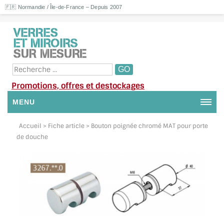
🇫🇷 Normandie / Île-de-France – Depuis 2007
Promotions, offres et destockages
MENU
NOUS CONTACTER
Accueil
> Fiche article > Bouton poignée chromé MAT pour porte
de douche
MON COMPTE / SE CONNECTER
DEMANDE DE DEVIS
SUIVI DE DEVIS
SUIVI DE COMMANDE