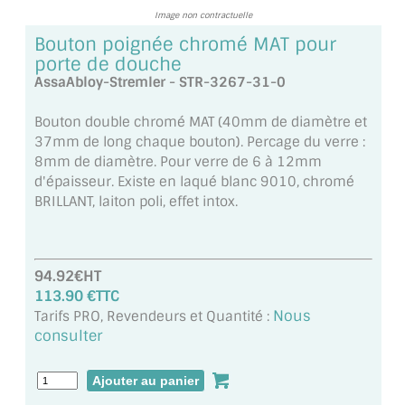
Image non contractuelle
TOUS LES TARIFS AU M2
Bouton poignée chromé MAT pour
GUIDE : CHOIX PAR UTILISATION
porte de douche
AssaAbloy-Stremler - STR-3267-31-0
INSPIRATIONS ET NOUVEAUTÉS
Bouton double chromé MAT (40mm de diamètre et
AMBIANCE LAITON BROSSÉ
37mm de long chaque bouton). Percage du verre :
8mm de diamètre. Pour verre de 6 à 12mm
MIROIRS VIEILLIS AMBIANCE BRASSERIE
d'épaisseur. Existe en laqué blanc 9010, chromé
BRILLANT, laiton poli, effet intox.
MIROIR SUR MESURE
MIROIR VIEILLI
94.92€HT
113.90 €TTC
MIROIR DÉCORATIF DE COULEUR
Nous
Tarifs PRO, Revendeurs et Quantité :
consulter
LOTS DE MIROIRS EN MOZAÏQUE
MIROIR POUR PORTE