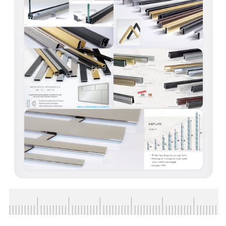
VERRE FEUILLETÉ
VERRE ANTI-REFLET
VERRE LAQUÉ/CRÉDENCE
VERRE FEUILLETÉ/TREMPÉ
DALLE DE SOL EN VERRE
PORTE EN VERRE
GARDE CORPS EN VERRE
VERRIÈRE TYPE ATELIER
VERRES TEXTURÉS
PLEXIGLAS PMMA
DOUBLE VITRAGE