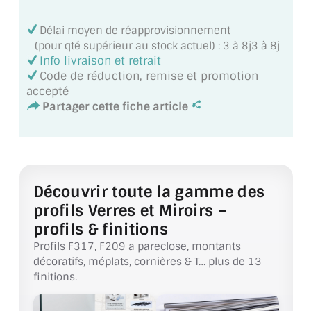
MIROIR DE SALLE DE BAIN
Délai moyen de réapprovisionnement
MIROIR PAROI DE DOUCHE
(pour qté supérieur au stock actuel) : 3 à 8j3 à 8j
Info livraison et retrait
MIROIR POUR SALLE DE SPORT
Code de réduction, remise et promotion
accepté
MIROIR POUR SALLE DE DANSE
Partager cette fiche article
MIROIR ENCADRÉ
MIROIR TV
Découvrir toute la gamme des
VERRE SUR MESURE
profils Verres et Miroirs –
VERRE EXTRACLAIR
profils & finitions
Profils F317, F209 a pareclose, montants
VERRE TREMPÉ (SÉCURIT)
décoratifs, méplats, cornières & T… plus de 13
finitions.
PAROI DE DOUCHE