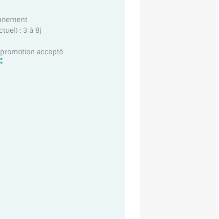
onnement
uel) : 3 à 8j
t promotion accepté