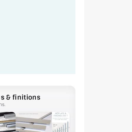
s & finitions
ns.