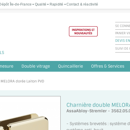
épôt Île-de-France • Qualité • Rapidité • Contact & réactivité
SE CONN
PANIER V
DEVIS EN
SUIVI D
LS
 mesure
Double vitrage
Quincaillerie
Offres & Services
e MELORA dorée Laiton PVD
Charnière double MELORA
AssaAbloy-Stremler - 3562.05
- Systèmes brevetés : système d