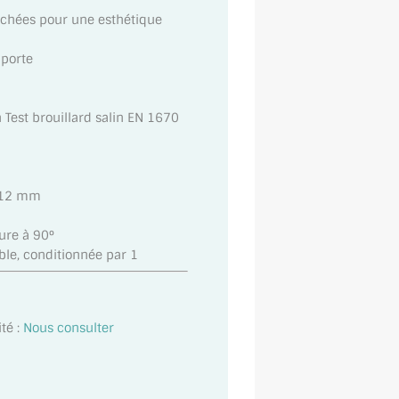
cachées pour une esthétique
 porte
n Test brouillard salin EN 1670
t 12 mm
eure à 90°
ble, conditionnée par 1
té :
Nous consulter