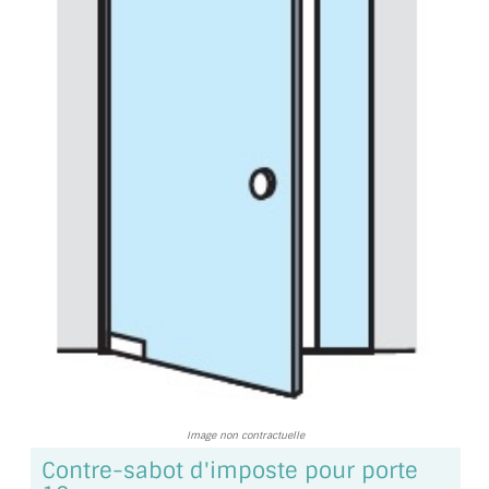
TOUS LES TARIFS AU M2
GUIDE : CHOIX PAR UTILISATION
INSPIRATIONS ET NOUVEAUTÉS
AMBIANCE LAITON BROSSÉ
MIROIRS VIEILLIS AMBIANCE BRASSERIE
MIROIR SUR MESURE
MIROIR VIEILLI
MIROIR DÉCORATIF DE COULEUR
LOTS DE MIROIRS EN MOZAÏQUE
Image non contractuelle
MIROIR POUR PORTE
Contre-sabot d'imposte pour porte