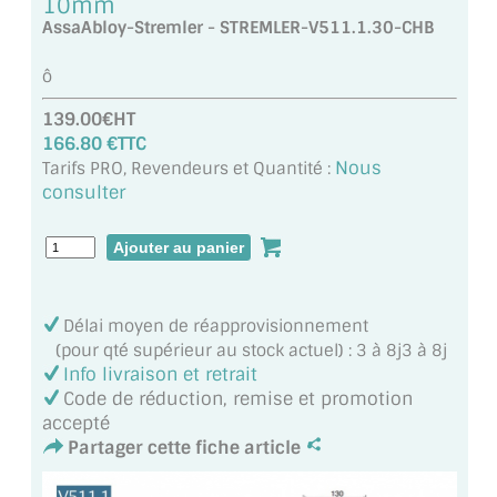
10mm
MIROIR DE SALLE DE BAIN
AssaAbloy-Stremler - STREMLER-V511.1.30-CHB
MIROIR PAROI DE DOUCHE
ô
MIROIR POUR SALLE DE SPORT
139.00€HT
166.80 €TTC
MIROIR POUR SALLE DE DANSE
Nous
Tarifs PRO, Revendeurs et Quantité :
consulter
MIROIR ENCADRÉ
MIROIR TV
VERRE SUR MESURE
Délai moyen de réapprovisionnement
(pour qté supérieur au stock actuel) : 3 à 8j3 à 8j
VERRE EXTRACLAIR
Info livraison et retrait
Code de réduction, remise et promotion
VERRE TREMPÉ (SÉCURIT)
accepté
Partager cette fiche article
PAROI DE DOUCHE