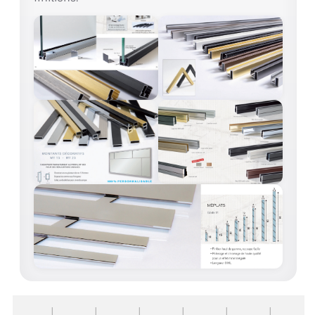
ACCESSOIRES & QUINCAILLERIE
CATALOGUE DE PROFILS ET FIXATION DU
VERRE
LES FIXATIONS POUR MIROIR
LES PROFILS PAROI DE VERRE
VITRINE EN VERRE
CONNECTEURS ET ASSEMBLAGE DE VERRES
PLATS ET CORNIÈRES
LES CHARNIÈRES DE PORTE EN VERRE
BOUTONS ET POIGNÉES