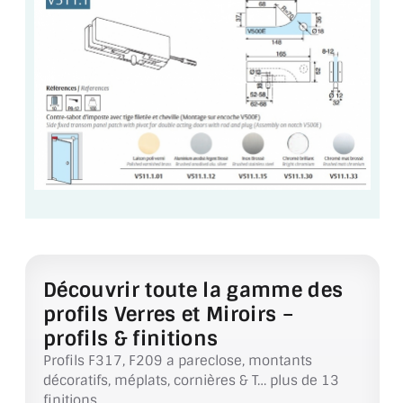
VERRE FEUILLETÉ
VERRE ANTI-REFLET
VERRE LAQUÉ/CRÉDENCE
VERRE FEUILLETÉ/TREMPÉ
DALLE DE SOL EN VERRE
PORTE EN VERRE
GARDE CORPS EN VERRE
VERRIÈRE TYPE ATELIER
Découvrir toute la gamme des
profils Verres et Miroirs –
VERRES TEXTURÉS
profils & finitions
Profils F317, F209 a pareclose, montants
PLEXIGLAS PMMA
décoratifs, méplats, cornières & T… plus de 13
finitions.
DOUBLE VITRAGE