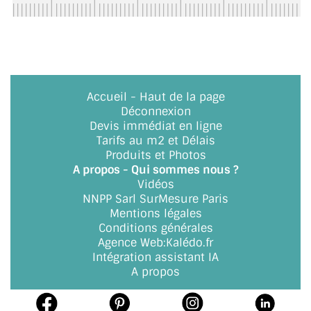
BARRES DE STABILISATION
JOINTS D'ÉTANCHÉITÉS
FIXATION GARDES CORPS
Accueil
-
Haut de la page
SYSTÈMES PIVOTANTS
Déconnexion
Devis immédiat en ligne
SYSTÈMES COULISSANTS
Tarifs au m2 et Délais
Produits et Photos
LE CATALOGUE ACCESSOIRES
A propos - Qui sommes nous ?
(STROMBINOSCOPE)
Vidéos
NNPP Sarl SurMesure Paris
ACCESSOIRES EN PROMOTIONS
Mentions légales
Conditions générales
EXEMPLES, RÉALISATIONS, INSPIRATIONS
Agence Web
:
Kalédo.fr
Intégration assistant IA
NUANCIER RAL
A propos
COMMENT COUPER DU VERRE ?