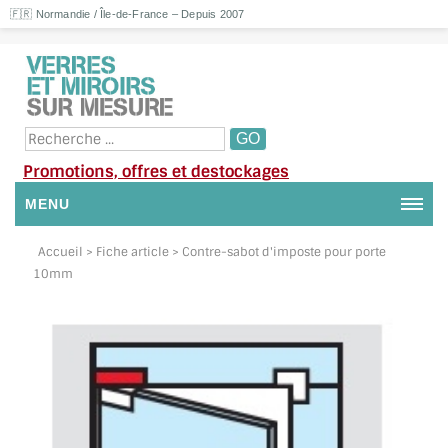
🇫🇷 Normandie / Île-de-France – Depuis 2007
Promotions, offres et destockages
MENU
NOUS CONTACTER
Accueil
> Fiche article > Contre-sabot d'imposte pour porte
10mm
MON COMPTE / SE CONNECTER
DEMANDE DE DEVIS
SUIVI DE DEVIS
SUIVI DE COMMANDE