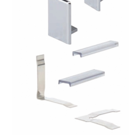
TOUS LES TARIFS AU M2
GUIDE : CHOIX PAR UTILISATION
INSPIRATIONS ET NOUVEAUTÉS
AMBIANCE LAITON BROSSÉ
MIROIRS VIEILLIS AMBIANCE BRASSERIE
MIROIR SUR MESURE
MIROIR VIEILLI
MIROIR DÉCORATIF DE COULEUR
LOTS DE MIROIRS EN MOZAÏQUE
MIROIR POUR PORTE