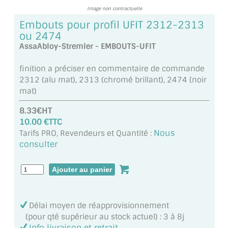
MIROIR DE SALLE DE BAIN
Image non contractuelle
Embouts pour profil UFIT 2312-2313
MIROIR PAROI DE DOUCHE
ou 2474
AssaAbloy-Stremler - EMBOUTS-UFIT
MIROIR POUR SALLE DE SPORT
finition a préciser en commentaire de commande
MIROIR POUR SALLE DE DANSE
2312 (alu mat), 2313 (chromé brillant), 2474 (noir
mat)
MIROIR ENCADRÉ
8.33€HT
MIROIR TV
10.00 €TTC
Nous
Tarifs PRO, Revendeurs et Quantité :
VERRE SUR MESURE
consulter
VERRE EXTRACLAIR
VERRE TREMPÉ (SÉCURIT)
Délai moyen de réapprovisionnement
PAROI DE DOUCHE
(pour qté supérieur au stock actuel) : 3 à 8j
Info livraison et retrait