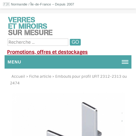
🇫🇷 Normandie / Île-de-France – Depuis 2007
Promotions, offres et destockages
MENU
NOUS CONTACTER
Accueil
> Fiche article > Embouts pour profil UFIT 2312-2313 ou
2474
MON COMPTE / SE CONNECTER
DEMANDE DE DEVIS
SUIVI DE DEVIS
SUIVI DE COMMANDE