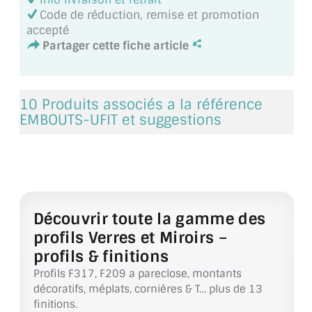
VERRE FEUILLETÉ
Code de réduction, remise et promotion
accepté
VERRE ANTI-REFLET
Partager cette fiche article
VERRE LAQUÉ/CRÉDENCE
VERRE FEUILLETÉ/TREMPÉ
10 Produits associés a la référence
EMBOUTS-UFIT et suggestions
DALLE DE SOL EN VERRE
PORTE EN VERRE
GARDE CORPS EN VERRE
Découvrir toute la gamme des
VERRIÈRE TYPE ATELIER
profils Verres et Miroirs –
VERRES TEXTURÉS
profils & finitions
Profils F317, F209 a pareclose, montants
PLEXIGLAS PMMA
décoratifs, méplats, cornières & T… plus de 13
finitions.
DOUBLE VITRAGE