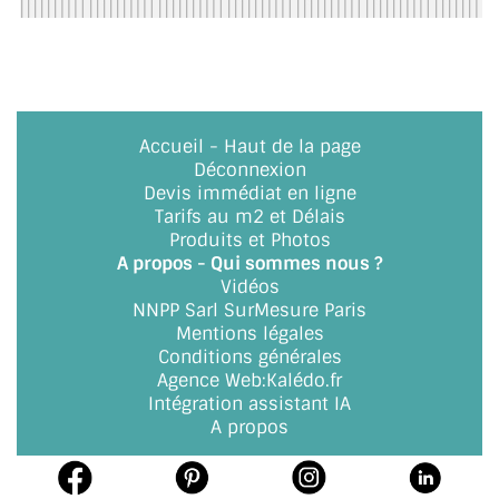
BARRES DE STABILISATION
JOINTS D'ÉTANCHÉITÉS
FIXATION GARDES CORPS
Accueil
-
Haut de la page
SYSTÈMES PIVOTANTS
Déconnexion
Devis immédiat en ligne
SYSTÈMES COULISSANTS
Tarifs au m2 et Délais
Produits et Photos
LE CATALOGUE ACCESSOIRES
A propos - Qui sommes nous ?
(STROMBINOSCOPE)
Vidéos
NNPP Sarl SurMesure Paris
ACCESSOIRES EN PROMOTIONS
Mentions légales
Conditions générales
Agence Web
:
Kalédo.fr
EXEMPLES, RÉALISATIONS, INSPIRATIONS
Intégration assistant IA
A propos
NUANCIER RAL
COMMENT COUPER DU VERRE ?