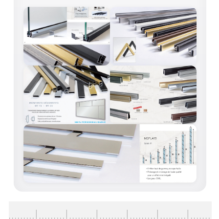
ACCESSOIRES & QUINCAILLERIE
CATALOGUE DE PROFILS ET FIXATION DU
VERRE
LES FIXATIONS POUR MIROIR
LES PROFILS PAROI DE VERRE
VITRINE EN VERRE
CONNECTEURS ET ASSEMBLAGE DE VERRES
PLATS ET CORNIÈRES
LES CHARNIÈRES DE PORTE EN VERRE
BOUTONS ET POIGNÉES