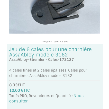
TOUS LES TARIFS AU M2
GUIDE : CHOIX PAR UTILISATION
INSPIRATIONS ET NOUVEAUTÉS
AMBIANCE LAITON BROSSÉ
Image non contractuelle
MIROIRS VIEILLIS AMBIANCE BRASSERIE
Jeu de 6 cales pour une charnière
AssaAbloy modele 3162
MIROIR SUR MESURE
AssaAbloy-Stremler - Cales-172127
MIROIR VIEILLI
4 cales fines et 2 cales épaisses. Cales pour
charnières AssaAbloy modele 3162
MIROIR DÉCORATIF DE COULEUR
8.33€HT
10.00 €TTC
LOTS DE MIROIRS EN MOZAÏQUE
Nous
Tarifs PRO, Revendeurs et Quantité :
consulter
MIROIR POUR PORTE