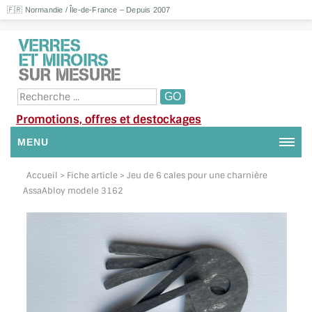
🇫🇷 Normandie / Île-de-France – Depuis 2007
Promotions, offres et destockages
MENU
NOUS CONTACTER
Accueil
> Fiche article > Jeu de 6 cales pour une charnière
AssaAbloy modele 3162
MON COMPTE / SE CONNECTER
DEMANDE DE DEVIS
SUIVI DE DEVIS
SUIVI DE COMMANDE