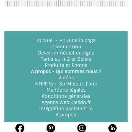
ACCESSOIRES & QUINCAILLERIE
CATALOGUE DE PROFILS ET FIXATION DU
VERRE
Accueil
-
Haut de la page
LES FIXATIONS POUR MIROIR
Déconnexion
Devis immédiat en ligne
LES PROFILS PAROI DE VERRE
Tarifs au m2 et Délais
Produits et Photos
VITRINE EN VERRE
A propos - Qui sommes nous ?
Vidéos
NNPP Sarl SurMesure Paris
CONNECTEURS ET ASSEMBLAGE DE VERRES
Mentions légales
Conditions générales
PLATS ET CORNIÈRES
Agence Web
:
Kalédo.fr
Intégration assistant IA
LES CHARNIÈRES DE PORTE EN VERRE
A propos
BOUTONS ET POIGNÉES