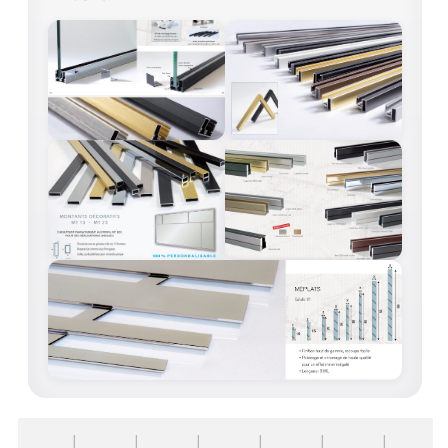
VERRE FEUILLETÉ
VERRE ANTI-REFLET
VERRE LAQUÉ/CRÉDENCE
VERRE FEUILLETÉ/TREMPÉ
DALLE DE SOL EN VERRE
PORTE EN VERRE
GARDE CORPS EN VERRE
VERRIÈRE TYPE ATELIER
VERRES TEXTURÉS
PLEXIGLAS PMMA
DOUBLE VITRAGE