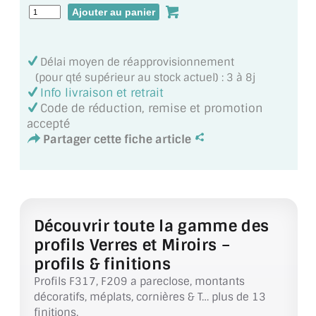
MIROIR DE SALLE DE BAIN
MIROIR PAROI DE DOUCHE
Délai moyen de réapprovisionnement
MIROIR POUR SALLE DE SPORT
(pour qté supérieur au stock actuel) : 3 à 8j
Info livraison et retrait
MIROIR POUR SALLE DE DANSE
Code de réduction, remise et promotion
accepté
MIROIR ENCADRÉ
Partager cette fiche article
MIROIR TV
VERRE SUR MESURE
Découvrir toute la gamme des
VERRE EXTRACLAIR
profils Verres et Miroirs –
VERRE TREMPÉ (SÉCURIT)
profils & finitions
Profils F317, F209 a pareclose, montants
PAROI DE DOUCHE
décoratifs, méplats, cornières & T… plus de 13
finitions.