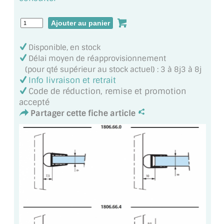
MIROIR DE SALLE DE BAIN
MIROIR PAROI DE DOUCHE
Disponible, en stock
MIROIR POUR SALLE DE SPORT
Délai moyen de réapprovisionnement
(pour qté supérieur au stock actuel) : 3 à 8j3 à 8j
MIROIR POUR SALLE DE DANSE
Info livraison et retrait
Code de réduction, remise et promotion
MIROIR ENCADRÉ
accepté
Partager cette fiche article
MIROIR TV
VERRE SUR MESURE
VERRE EXTRACLAIR
VERRE TREMPÉ (SÉCURIT)
PAROI DE DOUCHE