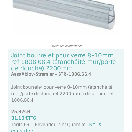
TOUS LES TARIFS AU M2
GUIDE : CHOIX PAR UTILISATION
INSPIRATIONS ET NOUVEAUTÉS
AMBIANCE LAITON BROSSÉ
Image non contractuelle
Joint bourrelet pour verre 8-10mm
MIROIRS VIEILLIS AMBIANCE BRASSERIE
ref 1806.66.4 (étanchéité mur/porte
de douche) 2200mm
MIROIR SUR MESURE
AssaAbloy-Stremler - STR-1806.66.4
MIROIR VIEILLI
Joint bourrelet pour verre 8-10mm (étanchéité
mur/porte de douche) 2200mm à découper. ref
MIROIR DÉCORATIF DE COULEUR
1806.66.4
LOTS DE MIROIRS EN MOZAÏQUE
25.92€HT
31.10 €TTC
MIROIR POUR PORTE
Nous
Tarifs PRO, Revendeurs et Quantité :
consulter