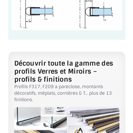
VERRE FEUILLETÉ
VERRE ANTI-REFLET
VERRE LAQUÉ/CRÉDENCE
VERRE FEUILLETÉ/TREMPÉ
DALLE DE SOL EN VERRE
Découvrir toute la gamme des
PORTE EN VERRE
profils Verres et Miroirs –
profils & finitions
GARDE CORPS EN VERRE
Profils F317, F209 a pareclose, montants
décoratifs, méplats, cornières & T… plus de 13
VERRIÈRE TYPE ATELIER
finitions.
VERRES TEXTURÉS
PLEXIGLAS PMMA
DOUBLE VITRAGE