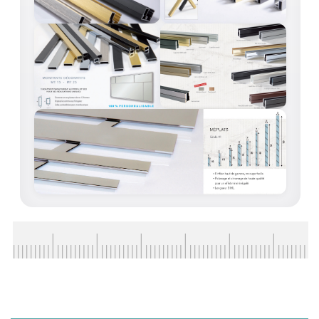
ACCESSOIRES & QUINCAILLERIE
CATALOGUE DE PROFILS ET FIXATION DU
VERRE
LES FIXATIONS POUR MIROIR
LES PROFILS PAROI DE VERRE
VITRINE EN VERRE
CONNECTEURS ET ASSEMBLAGE DE VERRES
PLATS ET CORNIÈRES
LES CHARNIÈRES DE PORTE EN VERRE
BOUTONS ET POIGNÉES