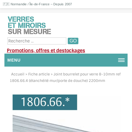
🇫🇷 Normandie / Île-de-France – Depuis 2007
Promotions, offres et destockages
MENU
NOUS CONTACTER
Accueil
> Fiche article > Joint bourrelet pour verre 8-10mm ref
1806.66.4 (étanchéité mur/porte de douche) 2200mm
MON COMPTE / SE CONNECTER
DEMANDE DE DEVIS
SUIVI DE DEVIS
SUIVI DE COMMANDE