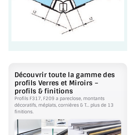
VERRE FEUILLETÉ
VERRE ANTI-REFLET
VERRE LAQUÉ/CRÉDENCE
VERRE FEUILLETÉ/TREMPÉ
DALLE DE SOL EN VERRE
PORTE EN VERRE
Découvrir toute la gamme des
profils Verres et Miroirs –
GARDE CORPS EN VERRE
profils & finitions
VERRIÈRE TYPE ATELIER
Profils F317, F209 a pareclose, montants
décoratifs, méplats, cornières & T… plus de 13
VERRES TEXTURÉS
finitions.
PLEXIGLAS PMMA
DOUBLE VITRAGE