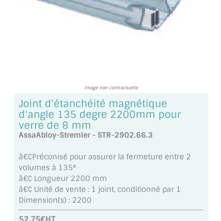
TOUS LES TARIFS AU M2
GUIDE : CHOIX PAR UTILISATION
INSPIRATIONS ET NOUVEAUTÉS
AMBIANCE LAITON BROSSÉ
Image non contractuelle
MIROIRS VIEILLIS AMBIANCE BRASSERIE
Joint d'étanchéité magnétique
d'angle 135 degre 2200mm pour
MIROIR SUR MESURE
verre de 8 mm
AssaAbloy-Stremler - STR-2902.66.3
MIROIR VIEILLI
â€¢Préconisé pour assurer la fermeture entre 2
MIROIR DÉCORATIF DE COULEUR
volumes à 135°
â€¢ Longueur 2200 mm
LOTS DE MIROIRS EN MOZAÏQUE
â€¢ Unité de vente : 1 joint, conditionné par 1
Dimension(s) : 2200
MIROIR POUR PORTE
52.75€HT