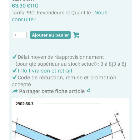
MIROIR DE SALLE DE BAIN
63.30 €TTC
Nous
Tarifs PRO, Revendeurs et Quantité :
MIROIR PAROI DE DOUCHE
consulter
MIROIR POUR SALLE DE SPORT
MIROIR POUR SALLE DE DANSE
Délai moyen de réapprovisionnement
MIROIR ENCADRÉ
(pour qté supérieur au stock actuel) : 3 à 8j3 à 8j
Info livraison et retrait
MIROIR TV
Code de réduction, remise et promotion
accepté
VERRE SUR MESURE
Partager cette fiche article
VERRE EXTRACLAIR
VERRE TREMPÉ (SÉCURIT)
PAROI DE DOUCHE