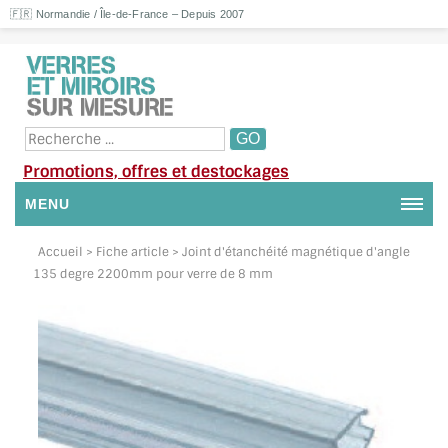
🇫🇷 Normandie / Île-de-France – Depuis 2007
Promotions, offres et destockages
MENU
NOUS CONTACTER
Accueil
> Fiche article > Joint d'étanchéité magnétique d'angle
135 degre 2200mm pour verre de 8 mm
MON COMPTE / SE CONNECTER
DEMANDE DE DEVIS
SUIVI DE DEVIS
SUIVI DE COMMANDE