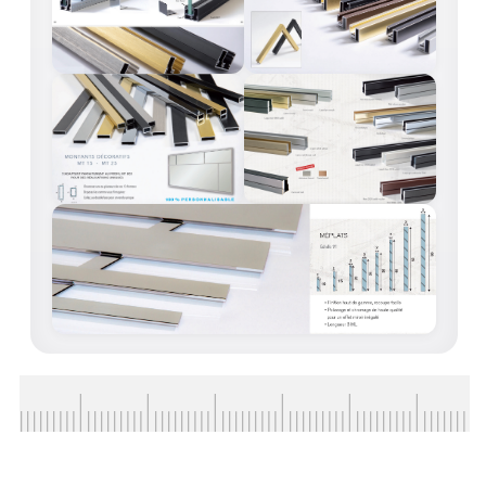
ACCESSOIRES & QUINCAILLERIE
CATALOGUE DE PROFILS ET FIXATION DU
VERRE
LES FIXATIONS POUR MIROIR
LES PROFILS PAROI DE VERRE
VITRINE EN VERRE
CONNECTEURS ET ASSEMBLAGE DE VERRES
PLATS ET CORNIÈRES
LES CHARNIÈRES DE PORTE EN VERRE
BOUTONS ET POIGNÉES