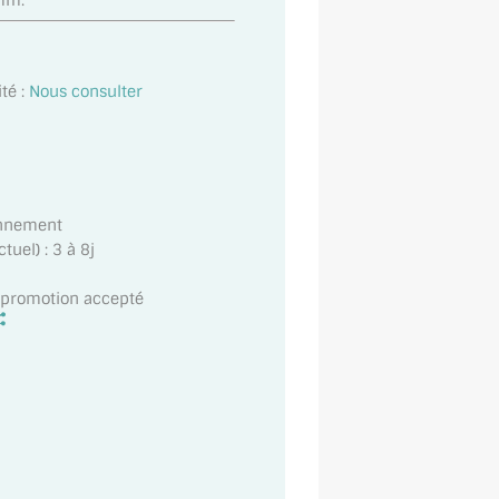
5mm.
té :
Nous consulter
onnement
uel) : 3 à 8j
t promotion accepté