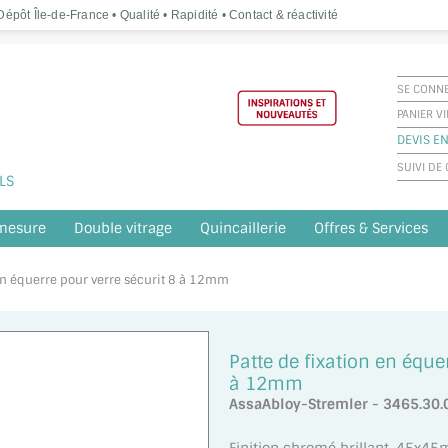
épôt Île-de-France • Qualité • Rapidité • Contact & réactivité
SE CONN
PANIER V
DEVIS EN
SUIVI D
LS
 mesure
Double vitrage
Quincaillerie
Offres & Services
n en équerre pour verre sécurit 8 à 12mm
Patte de fixation en éque
à 12mm
AssaAbloy-Stremler - 3465.30.