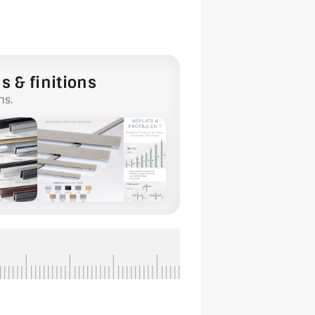
s & finitions
ns.