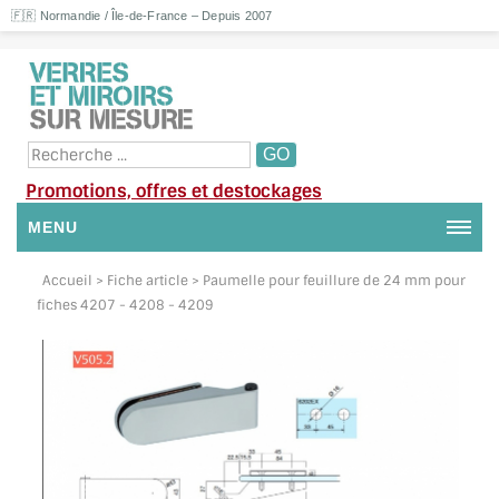
🇫🇷 Normandie / Île-de-France – Depuis 2007
Promotions, offres et destockages
MENU
NOUS CONTACTER
Accueil
> Fiche article > Paumelle pour feuillure de 24 mm pour
fiches 4207 - 4208 - 4209
MON COMPTE / SE CONNECTER
DEMANDE DE DEVIS
SUIVI DE DEVIS
SUIVI DE COMMANDE