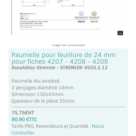
TOUS LES TARIFS AU M2
GUIDE : CHOIX PAR UTILISATION
INSPIRATIONS ET NOUVEAUTÉS
Image non contractuelle
AMBIANCE LAITON BROSSÉ
Paumelle pour feuillure de 24 mm
MIROIRS VIEILLIS AMBIANCE BRASSERIE
pour fiches 4207 - 4208 - 4209
AssaAbloy-Stremler - STREMLER-V505.2.12
MIROIR SUR MESURE
Paumelle Alu anodisé.
MIROIR VIEILLI
2 perçages diamètre 16mm
Dimension 130x43mm.
MIROIR DÉCORATIF DE COULEUR
Epaisseur de la pièce 35mm.
75.75€HT
LOTS DE MIROIRS EN MOZAÏQUE
90.90 €TTC
Nous
Tarifs PRO, Revendeurs et Quantité :
MIROIR POUR PORTE
consulter