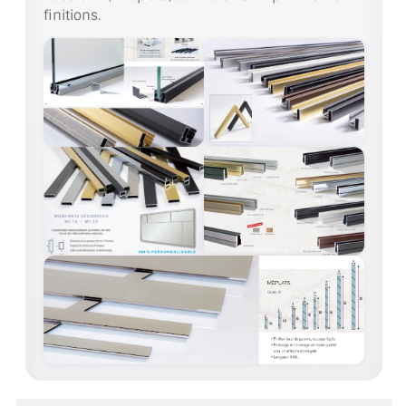
VERRE FEUILLETÉ
finitions.
VERRE ANTI-REFLET
VERRE LAQUÉ/CRÉDENCE
VERRE FEUILLETÉ/TREMPÉ
DALLE DE SOL EN VERRE
PORTE EN VERRE
GARDE CORPS EN VERRE
VERRIÈRE TYPE ATELIER
VERRES TEXTURÉS
PLEXIGLAS PMMA
DOUBLE VITRAGE