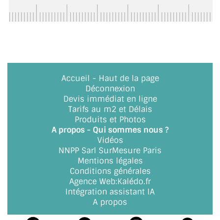
ACCESSOIRES & QUINCAILLERIE
CATALOGUE DE PROFILS ET FIXATION DU
VERRE
LES FIXATIONS POUR MIROIR
Accueil
-
Haut de la page
Déconnexion
LES PROFILS PAROI DE VERRE
Devis immédiat en ligne
Tarifs au m2 et Délais
VITRINE EN VERRE
Produits et Photos
A propos - Qui sommes nous ?
Vidéos
CONNECTEURS ET ASSEMBLAGE DE VERRES
NNPP Sarl SurMesure Paris
Mentions légales
PLATS ET CORNIÈRES
Conditions générales
Agence Web
:
Kalédo.fr
LES CHARNIÈRES DE PORTE EN VERRE
Intégration assistant IA
A propos
BOUTONS ET POIGNÉES