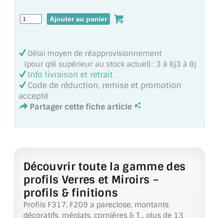
MIROIR DE SALLE DE BAIN
MIROIR PAROI DE DOUCHE
MIROIR POUR SALLE DE SPORT
Délai moyen de réapprovisionnement
(pour qté supérieur au stock actuel) : 3 à 8j3 à 8j
MIROIR POUR SALLE DE DANSE
Info livraison et retrait
Code de réduction, remise et promotion
MIROIR ENCADRÉ
accepté
Partager cette fiche article
MIROIR TV
VERRE SUR MESURE
VERRE EXTRACLAIR
Découvrir toute la gamme des
profils Verres et Miroirs –
VERRE TREMPÉ (SÉCURIT)
profils & finitions
PAROI DE DOUCHE
Profils F317, F209 a pareclose, montants
décoratifs, méplats, cornières & T… plus de 13