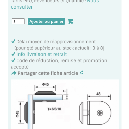
Nous
Tarifs PRO, Revendeurs et Quantité :
MIROIR DE SALLE DE BAIN
consulter
MIROIR PAROI DE DOUCHE
MIROIR POUR SALLE DE SPORT
Délai moyen de réapprovisionnement
MIROIR POUR SALLE DE DANSE
(pour qté supérieur au stock actuel) : 3 à 8j
Info livraison et retrait
MIROIR ENCADRÉ
Code de réduction, remise et promotion
accepté
MIROIR TV
Partager cette fiche article
VERRE SUR MESURE
VERRE EXTRACLAIR
VERRE TREMPÉ (SÉCURIT)
PAROI DE DOUCHE