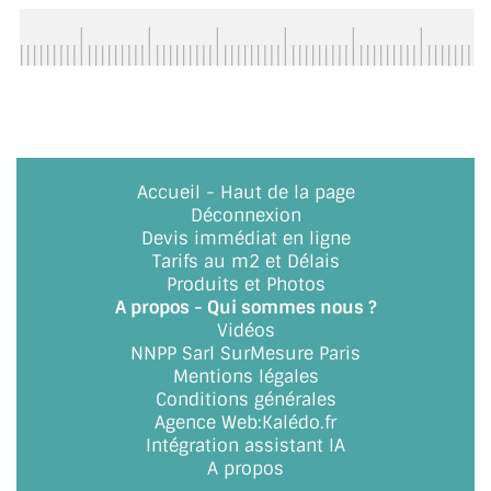
BARRES DE STABILISATION
JOINTS D'ÉTANCHÉITÉS
FIXATION GARDES CORPS
SYSTÈMES PIVOTANTS
Accueil
-
Haut de la page
SYSTÈMES COULISSANTS
Déconnexion
Devis immédiat en ligne
LE CATALOGUE ACCESSOIRES
Tarifs au m2 et Délais
(STROMBINOSCOPE)
Produits et Photos
A propos - Qui sommes nous ?
ACCESSOIRES EN PROMOTIONS
Vidéos
NNPP Sarl SurMesure Paris
EXEMPLES, RÉALISATIONS, INSPIRATIONS
Mentions légales
Conditions générales
Agence Web
:
Kalédo.fr
NUANCIER RAL
Intégration assistant IA
A propos
COMMENT COUPER DU VERRE ?