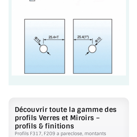
VERRE FEUILLETÉ
VERRE ANTI-REFLET
VERRE LAQUÉ/CRÉDENCE
VERRE FEUILLETÉ/TREMPÉ
DALLE DE SOL EN VERRE
PORTE EN VERRE
GARDE CORPS EN VERRE
VERRIÈRE TYPE ATELIER
Découvrir toute la gamme des
VERRES TEXTURÉS
profils Verres et Miroirs –
PLEXIGLAS PMMA
profils & finitions
Profils F317, F209 a pareclose, montants
DOUBLE VITRAGE