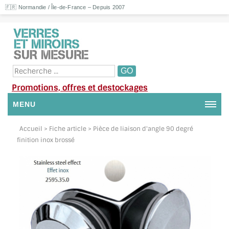
🇫🇷 Normandie / Île-de-France – Depuis 2007
Promotions, offres et destockages
MENU
NOUS CONTACTER
Accueil
> Fiche article > Pièce de liaison d'angle 90 degré
finition inox brossé
MON COMPTE / SE CONNECTER
DEMANDE DE DEVIS
SUIVI DE DEVIS
SUIVI DE COMMANDE