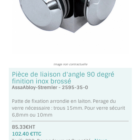
TOUS LES TARIFS AU M2
GUIDE : CHOIX PAR UTILISATION
INSPIRATIONS ET NOUVEAUTÉS
AMBIANCE LAITON BROSSÉ
MIROIRS VIEILLIS AMBIANCE BRASSERIE
Image non contractuelle
Pièce de liaison d'angle 90 degré
MIROIR SUR MESURE
finition inox brossé
AssaAbloy-Stremler - 2595-35-0
MIROIR VIEILLI
Patte de fixation arrondie en laiton. Perage du
MIROIR DÉCORATIF DE COULEUR
verre nécessaire : trous 15mm. Pour verre sécurit
6,8mm ou 10mm
LOTS DE MIROIRS EN MOZAÏQUE
85.33€HT
MIROIR POUR PORTE
102.40 €TTC