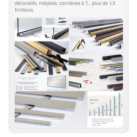
décoratifs, méplats, cornières & T… plus de 13
finitions.
ACCESSOIRES & QUINCAILLERIE
CATALOGUE DE PROFILS ET FIXATION DU
VERRE
LES FIXATIONS POUR MIROIR
LES PROFILS PAROI DE VERRE
VITRINE EN VERRE
CONNECTEURS ET ASSEMBLAGE DE VERRES
PLATS ET CORNIÈRES
LES CHARNIÈRES DE PORTE EN VERRE
BOUTONS ET POIGNÉES