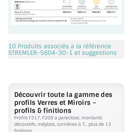
VERRE FEUILLETÉ
VERRE ANTI-REFLET
VERRE LAQUÉ/CRÉDENCE
VERRE FEUILLETÉ/TREMPÉ
10 Produits associés a la référence
STREMLER-5604-30-1 et suggestions
DALLE DE SOL EN VERRE
PORTE EN VERRE
GARDE CORPS EN VERRE
VERRIÈRE TYPE ATELIER
Découvrir toute la gamme des
profils Verres et Miroirs –
VERRES TEXTURÉS
profils & finitions
Profils F317, F209 a pareclose, montants
PLEXIGLAS PMMA
décoratifs, méplats, cornières & T… plus de 13
finitions.
DOUBLE VITRAGE