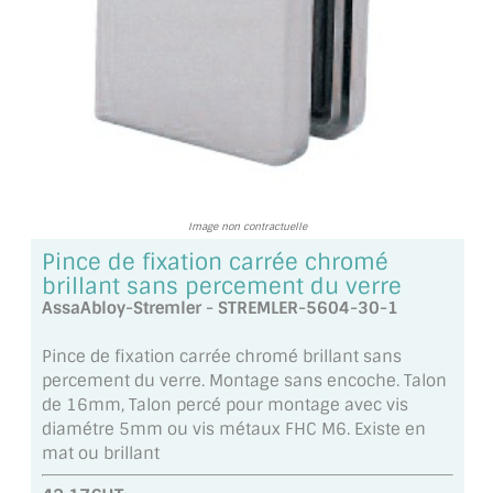
TOUS LES TARIFS AU M2
GUIDE : CHOIX PAR UTILISATION
INSPIRATIONS ET NOUVEAUTÉS
AMBIANCE LAITON BROSSÉ
MIROIRS VIEILLIS AMBIANCE BRASSERIE
Image non contractuelle
Pince de fixation carrée chromé
MIROIR SUR MESURE
brillant sans percement du verre
AssaAbloy-Stremler - STREMLER-5604-30-1
MIROIR VIEILLI
Pince de fixation carrée chromé brillant sans
MIROIR DÉCORATIF DE COULEUR
percement du verre. Montage sans encoche. Talon
de 16mm, Talon percé pour montage avec vis
LOTS DE MIROIRS EN MOZAÏQUE
diamétre 5mm ou vis métaux FHC M6. Existe en
mat ou brillant
MIROIR POUR PORTE