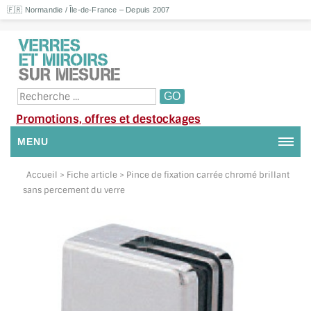
🇫🇷 Normandie / Île-de-France – Depuis 2007
Promotions, offres et destockages
MENU
NOUS CONTACTER
Accueil
> Fiche article > Pince de fixation carrée chromé brillant
sans percement du verre
MON COMPTE / SE CONNECTER
DEMANDE DE DEVIS
SUIVI DE DEVIS
SUIVI DE COMMANDE