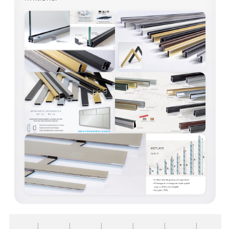
ACCESSOIRES & QUINCAILLERIE
CATALOGUE DE PROFILS ET FIXATION DU
VERRE
LES FIXATIONS POUR MIROIR
LES PROFILS PAROI DE VERRE
VITRINE EN VERRE
CONNECTEURS ET ASSEMBLAGE DE VERRES
PLATS ET CORNIÈRES
LES CHARNIÈRES DE PORTE EN VERRE
BOUTONS ET POIGNÉES