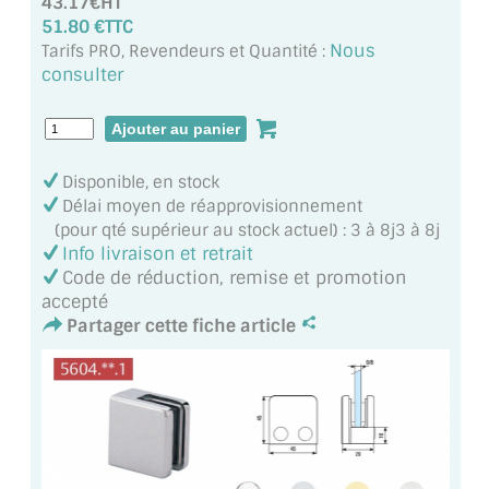
43.17€HT
MIROIR DE SALLE DE BAIN
51.80 €TTC
Nous
Tarifs PRO, Revendeurs et Quantité :
MIROIR PAROI DE DOUCHE
consulter
MIROIR POUR SALLE DE SPORT
MIROIR POUR SALLE DE DANSE
Disponible, en stock
Délai moyen de réapprovisionnement
MIROIR ENCADRÉ
(pour qté supérieur au stock actuel) : 3 à 8j3 à 8j
Info livraison et retrait
MIROIR TV
Code de réduction, remise et promotion
accepté
VERRE SUR MESURE
Partager cette fiche article
VERRE EXTRACLAIR
VERRE TREMPÉ (SÉCURIT)
PAROI DE DOUCHE