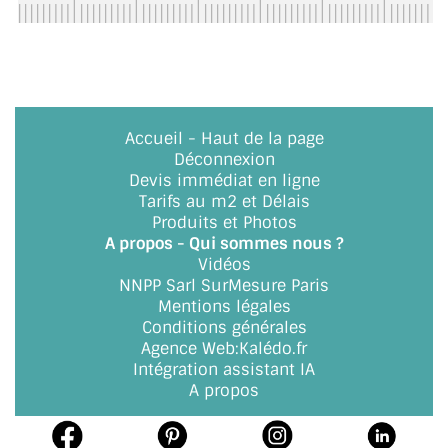
BARRES DE STABILISATION
JOINTS D'ÉTANCHÉITÉS
FIXATION GARDES CORPS
Accueil
-
Haut de la page
SYSTÈMES PIVOTANTS
Déconnexion
Devis immédiat en ligne
SYSTÈMES COULISSANTS
Tarifs au m2 et Délais
Produits et Photos
LE CATALOGUE ACCESSOIRES
A propos - Qui sommes nous ?
(STROMBINOSCOPE)
Vidéos
NNPP Sarl SurMesure Paris
ACCESSOIRES EN PROMOTIONS
Mentions légales
Conditions générales
EXEMPLES, RÉALISATIONS, INSPIRATIONS
Agence Web
:
Kalédo.fr
Intégration assistant IA
NUANCIER RAL
A propos
COMMENT COUPER DU VERRE ?