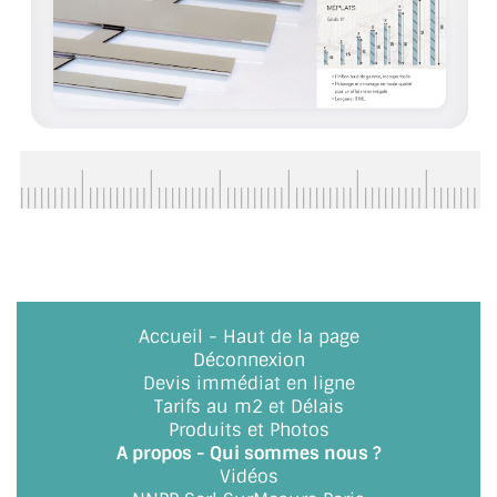
BARRES DE STABILISATION
JOINTS D'ÉTANCHÉITÉS
FIXATION GARDES CORPS
SYSTÈMES PIVOTANTS
SYSTÈMES COULISSANTS
LE CATALOGUE ACCESSOIRES
(STROMBINOSCOPE)
ACCESSOIRES EN PROMOTIONS
Accueil
-
Haut de la page
Déconnexion
EXEMPLES, RÉALISATIONS, INSPIRATIONS
Devis immédiat en ligne
Tarifs au m2 et Délais
NUANCIER RAL
Produits et Photos
A propos - Qui sommes nous ?
Vidéos
COMMENT COUPER DU VERRE ?