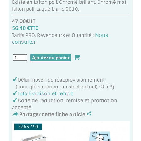
Existe en Laiton poli, Chromé brillant, Chromé mat,
MIROIR DE SALLE DE BAIN
laiton poli, Laqué blanc 9010.
MIROIR PAROI DE DOUCHE
47.00€HT
56.40 €TTC
MIROIR POUR SALLE DE SPORT
Nous
Tarifs PRO, Revendeurs et Quantité :
consulter
MIROIR POUR SALLE DE DANSE
MIROIR ENCADRÉ
MIROIR TV
Délai moyen de réapprovisionnement
(pour qté supérieur au stock actuel) : 3 à 8j
VERRE SUR MESURE
Info livraison et retrait
Code de réduction, remise et promotion
VERRE EXTRACLAIR
accepté
Partager cette fiche article
VERRE TREMPÉ (SÉCURIT)
PAROI DE DOUCHE