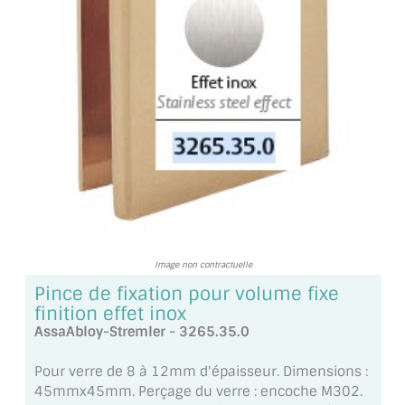
TOUS LES TARIFS AU M2
GUIDE : CHOIX PAR UTILISATION
INSPIRATIONS ET NOUVEAUTÉS
AMBIANCE LAITON BROSSÉ
MIROIRS VIEILLIS AMBIANCE BRASSERIE
MIROIR SUR MESURE
MIROIR VIEILLI
Image non contractuelle
Pince de fixation pour volume fixe
MIROIR DÉCORATIF DE COULEUR
finition effet inox
AssaAbloy-Stremler - 3265.35.0
LOTS DE MIROIRS EN MOZAÏQUE
Pour verre de 8 à 12mm d'épaisseur. Dimensions :
MIROIR POUR PORTE
45mmx45mm. Perçage du verre : encoche M302.