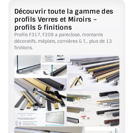
Découvrir toute la gamme des
ACCESSOIRES & QUINCAILLERIE
profils Verres et Miroirs –
profils & finitions
CATALOGUE DE PROFILS ET FIXATION DU
VERRE
Profils F317, F209 a pareclose, montants
décoratifs, méplats, cornières & T… plus de 13
LES FIXATIONS POUR MIROIR
finitions.
LES PROFILS PAROI DE VERRE
VITRINE EN VERRE
CONNECTEURS ET ASSEMBLAGE DE VERRES
PLATS ET CORNIÈRES
LES CHARNIÈRES DE PORTE EN VERRE
BOUTONS ET POIGNÉES