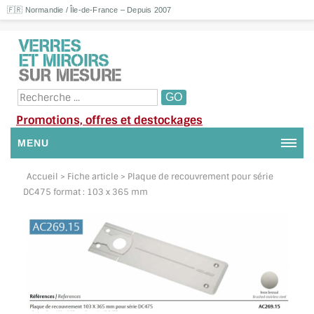
🇫🇷 Normandie / Île-de-France – Depuis 2007
Promotions, offres et destockages
MENU
NOUS CONTACTER
Accueil
> Fiche article > Plaque de recouvrement pour série
DC475 format : 103 x 365 mm
MON COMPTE / SE CONNECTER
DEMANDE DE DEVIS
SUIVI DE DEVIS
SUIVI DE COMMANDE