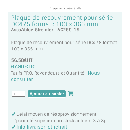
TOUS LES TARIFS AU M2
Image non contractuelle
Plaque de recouvrement pour série
GUIDE : CHOIX PAR UTILISATION
DC475 format : 103 x 365 mm
AssaAbloy-Stremler - AC269-15
INSPIRATIONS ET NOUVEAUTÉS
Plaque de recouvrement pour série DC475 format :
AMBIANCE LAITON BROSSÉ
103 x 365 mm
MIROIRS VIEILLIS AMBIANCE BRASSERIE
56.58€HT
67.90 €TTC
MIROIR SUR MESURE
Nous
Tarifs PRO, Revendeurs et Quantité :
consulter
MIROIR VIEILLI
MIROIR DÉCORATIF DE COULEUR
LOTS DE MIROIRS EN MOZAÏQUE
Délai moyen de réapprovisionnement
(pour qté supérieur au stock actuel) : 3 à 8j
MIROIR POUR PORTE
Info livraison et retrait