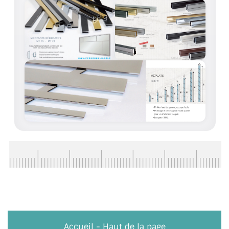
VERRE FEUILLETÉ
VERRE ANTI-REFLET
VERRE LAQUÉ/CRÉDENCE
VERRE FEUILLETÉ/TREMPÉ
DALLE DE SOL EN VERRE
PORTE EN VERRE
GARDE CORPS EN VERRE
VERRIÈRE TYPE ATELIER
VERRES TEXTURÉS
PLEXIGLAS PMMA
Accueil
-
Haut de la page
DOUBLE VITRAGE