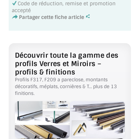
Code de réduction, remise et promotion
MIROIR DE SALLE DE BAIN
accepté
Partager cette fiche article
MIROIR PAROI DE DOUCHE
MIROIR POUR SALLE DE SPORT
MIROIR POUR SALLE DE DANSE
Découvrir toute la gamme des
MIROIR ENCADRÉ
profils Verres et Miroirs –
profils & finitions
MIROIR TV
Profils F317, F209 a pareclose, montants
décoratifs, méplats, cornières & T… plus de 13
VERRE SUR MESURE
finitions.
VERRE EXTRACLAIR
VERRE TREMPÉ (SÉCURIT)
PAROI DE DOUCHE