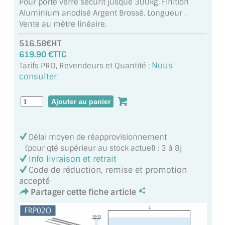
Pour porte verre sécurit jusque 300kg. Finition
MIROIR DE SALLE DE BAIN
Aluminium anodisé Argent Brossé. Longueur .
Vente au mètre linéaire.
MIROIR PAROI DE DOUCHE
516.58€HT
MIROIR POUR SALLE DE SPORT
619.90 €TTC
Nous
Tarifs PRO, Revendeurs et Quantité :
MIROIR POUR SALLE DE DANSE
consulter
MIROIR ENCADRÉ
MIROIR TV
Délai moyen de réapprovisionnement
VERRE SUR MESURE
(pour qté supérieur au stock actuel) : 3 à 8j
Info livraison et retrait
VERRE EXTRACLAIR
Code de réduction, remise et promotion
accepté
VERRE TREMPÉ (SÉCURIT)
Partager cette fiche article
PAROI DE DOUCHE