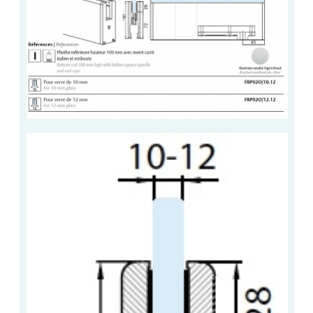
VERRE FEUILLETÉ
VERRE ANTI-REFLET
VERRE LAQUÉ/CRÉDENCE
VERRE FEUILLETÉ/TREMPÉ
DALLE DE SOL EN VERRE
PORTE EN VERRE
GARDE CORPS EN VERRE
VERRIÈRE TYPE ATELIER
VERRES TEXTURÉS
PLEXIGLAS PMMA
DOUBLE VITRAGE