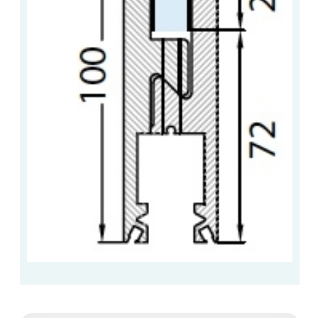
ACCESSOIRES & QUINCAILLERIE
CATALOGUE DE PROFILS ET FIXATION DU
VERRE
LES FIXATIONS POUR MIROIR
LES PROFILS PAROI DE VERRE
VITRINE EN VERRE
CONNECTEURS ET ASSEMBLAGE DE VERRES
PLATS ET CORNIÈRES
LES CHARNIÈRES DE PORTE EN VERRE
BOUTONS ET POIGNÉES