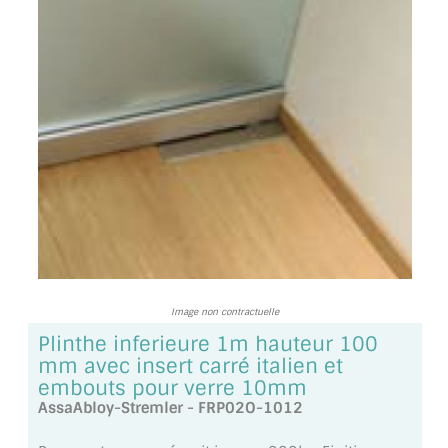
TOUS LES TARIFS AU M2
GUIDE : CHOIX PAR UTILISATION
INSPIRATIONS ET NOUVEAUTÉS
AMBIANCE LAITON BROSSÉ
MIROIRS VIEILLIS AMBIANCE BRASSERIE
MIROIR SUR MESURE
MIROIR VIEILLI
Image non contractuelle
MIROIR DÉCORATIF DE COULEUR
Plinthe inferieure 1m hauteur 100
mm avec insert carré italien et
LOTS DE MIROIRS EN MOZAÏQUE
embouts pour verre 10mm
AssaAbloy-Stremler - FRP02O-1012
MIROIR POUR PORTE