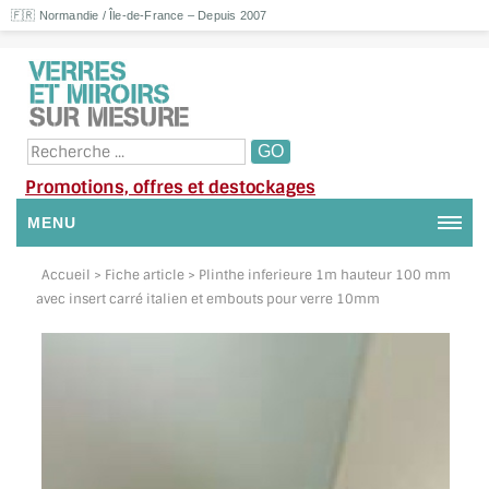
🇫🇷 Normandie / Île-de-France – Depuis 2007
Promotions, offres et destockages
MENU
NOUS CONTACTER
Accueil
> Fiche article > Plinthe inferieure 1m hauteur 100 mm
avec insert carré italien et embouts pour verre 10mm
MON COMPTE / SE CONNECTER
DEMANDE DE DEVIS
SUIVI DE DEVIS
SUIVI DE COMMANDE