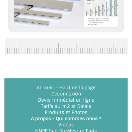
CONSEILS / AIDE
A PROPOS DE LA LIVRAISON
COMPTE PRO
MON PANIER
PLAN DU SITE
DÉCONNEXION
NOUS TROUVER - BUC 78
Accueil
-
Haut de la page
Déconnexion
NOUS CONTACTER
Devis immédiat en ligne
Tarifs au m2 et Délais
Produits et Photos
A propos - Qui sommes nous ?
Vidéos
NNPP Sarl SurMesure Paris