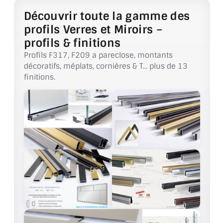
BARRES DE STABILISATION
Découvrir toute la gamme des
profils Verres et Miroirs –
JOINTS D'ÉTANCHÉITÉS
profils & finitions
FIXATION GARDES CORPS
Profils F317, F209 a pareclose, montants
décoratifs, méplats, cornières & T… plus de 13
SYSTÈMES PIVOTANTS
finitions.
SYSTÈMES COULISSANTS
LE CATALOGUE ACCESSOIRES
(STROMBINOSCOPE)
ACCESSOIRES EN PROMOTIONS
EXEMPLES, RÉALISATIONS, INSPIRATIONS
NUANCIER RAL
COMMENT COUPER DU VERRE ?