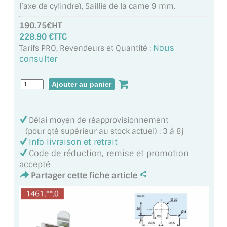
l’axe de cylindre), Saillie de la came 9 mm.
MIROIR DE SALLE DE BAIN
190.75€HT
MIROIR PAROI DE DOUCHE
228.90 €TTC
Nous
Tarifs PRO, Revendeurs et Quantité :
MIROIR POUR SALLE DE SPORT
consulter
MIROIR POUR SALLE DE DANSE
MIROIR ENCADRÉ
MIROIR TV
Délai moyen de réapprovisionnement
(pour qté supérieur au stock actuel) : 3 à 8j
Info livraison et retrait
VERRE SUR MESURE
Code de réduction, remise et promotion
accepté
VERRE EXTRACLAIR
Partager cette fiche article
VERRE TREMPÉ (SÉCURIT)
PAROI DE DOUCHE