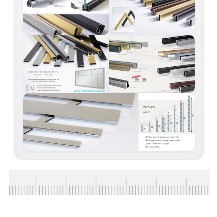
ACCESSOIRES & QUINCAILLERIE
CATALOGUE DE PROFILS ET FIXATION DU
VERRE
LES FIXATIONS POUR MIROIR
LES PROFILS PAROI DE VERRE
VITRINE EN VERRE
CONNECTEURS ET ASSEMBLAGE DE VERRES
PLATS ET CORNIÈRES
LES CHARNIÈRES DE PORTE EN VERRE
BOUTONS ET POIGNÉES