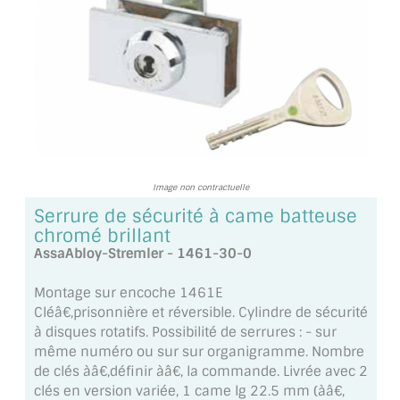
TOUS LES TARIFS AU M2
GUIDE : CHOIX PAR UTILISATION
INSPIRATIONS ET NOUVEAUTÉS
AMBIANCE LAITON BROSSÉ
MIROIRS VIEILLIS AMBIANCE BRASSERIE
Image non contractuelle
Serrure de sécurité à came batteuse
MIROIR SUR MESURE
chromé brillant
AssaAbloy-Stremler - 1461-30-0
MIROIR VIEILLI
Montage sur encoche 1461E
MIROIR DÉCORATIF DE COULEUR
Cléâ€‚prisonnière et réversible. Cylindre de sécurité
à disques rotatifs. Possibilité de serrures : - sur
LOTS DE MIROIRS EN MOZAÏQUE
même numéro ou sur sur organigramme. Nombre
de clés àâ€‚définir àâ€‚ la commande. Livrée avec 2
MIROIR POUR PORTE
clés en version variée, 1 came lg 22.5 mm (àâ€‚