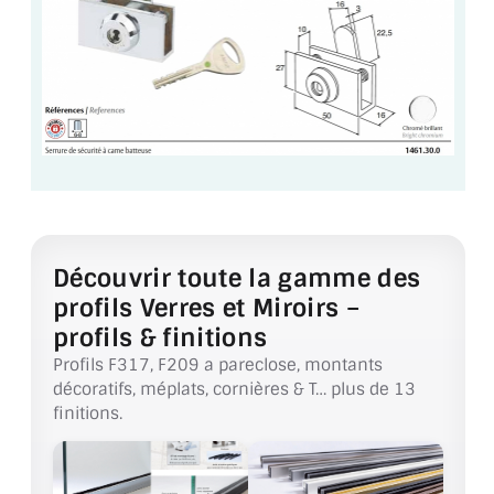
VERRE FEUILLETÉ
VERRE ANTI-REFLET
VERRE LAQUÉ/CRÉDENCE
VERRE FEUILLETÉ/TREMPÉ
DALLE DE SOL EN VERRE
PORTE EN VERRE
Découvrir toute la gamme des
GARDE CORPS EN VERRE
profils Verres et Miroirs –
profils & finitions
VERRIÈRE TYPE ATELIER
Profils F317, F209 a pareclose, montants
décoratifs, méplats, cornières & T… plus de 13
VERRES TEXTURÉS
finitions.
PLEXIGLAS PMMA
DOUBLE VITRAGE