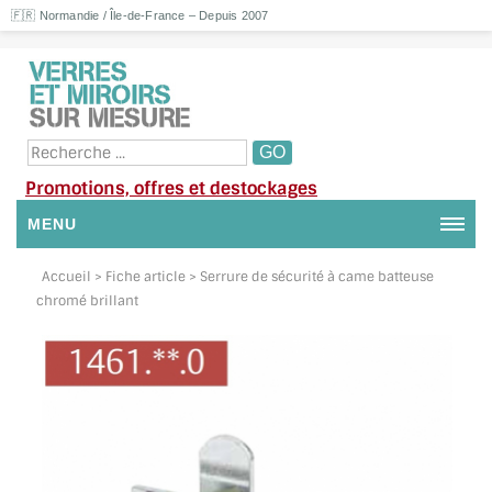
🇫🇷 Normandie / Île-de-France – Depuis 2007
Promotions, offres et destockages
MENU
NOUS CONTACTER
Accueil
> Fiche article > Serrure de sécurité à came batteuse
chromé brillant
MON COMPTE / SE CONNECTER
DEMANDE DE DEVIS
SUIVI DE DEVIS
SUIVI DE COMMANDE