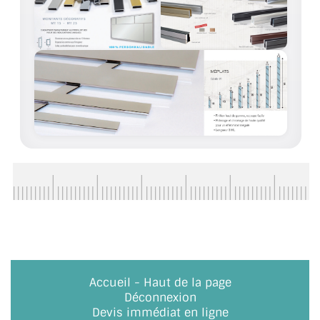
ACCESSOIRES & QUINCAILLERIE
CATALOGUE DE PROFILS ET FIXATION DU
VERRE
LES FIXATIONS POUR MIROIR
LES PROFILS PAROI DE VERRE
VITRINE EN VERRE
CONNECTEURS ET ASSEMBLAGE DE VERRES
PLATS ET CORNIÈRES
LES CHARNIÈRES DE PORTE EN VERRE
Accueil
-
Haut de la page
Déconnexion
BOUTONS ET POIGNÉES
Devis immédiat en ligne