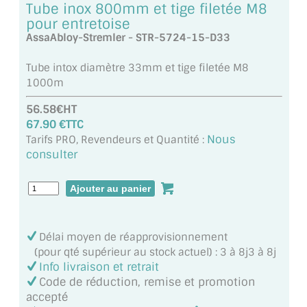
Tube inox 800mm et tige filetée M8
MIROIR DE SALLE DE BAIN
pour entretoise
AssaAbloy-Stremler - STR-5724-15-D33
MIROIR PAROI DE DOUCHE
Tube intox diamètre 33mm et tige filetée M8
MIROIR POUR SALLE DE SPORT
1000m
MIROIR POUR SALLE DE DANSE
56.58€HT
67.90 €TTC
MIROIR ENCADRÉ
Nous
Tarifs PRO, Revendeurs et Quantité :
consulter
MIROIR TV
VERRE SUR MESURE
VERRE EXTRACLAIR
Délai moyen de réapprovisionnement
(pour qté supérieur au stock actuel) : 3 à 8j3 à 8j
VERRE TREMPÉ (SÉCURIT)
Info livraison et retrait
Code de réduction, remise et promotion
PAROI DE DOUCHE
accepté