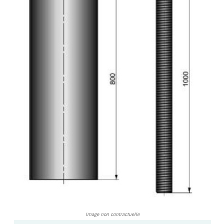
TOUS LES TARIFS AU M2
GUIDE : CHOIX PAR UTILISATION
INSPIRATIONS ET NOUVEAUTÉS
AMBIANCE LAITON BROSSÉ
MIROIRS VIEILLIS AMBIANCE BRASSERIE
MIROIR SUR MESURE
MIROIR VIEILLI
MIROIR DÉCORATIF DE COULEUR
LOTS DE MIROIRS EN MOZAÏQUE
MIROIR POUR PORTE
Image non contractuelle