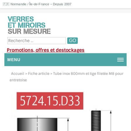
🇫🇷 Normandie / Île-de-France – Depuis 2007
Promotions, offres et destockages
MENU
NOUS CONTACTER
Accueil
> Fiche article > Tube inox 800mm et tige filetée M8 pour
entretoise
MON COMPTE / SE CONNECTER
DEMANDE DE DEVIS
SUIVI DE DEVIS
SUIVI DE COMMANDE