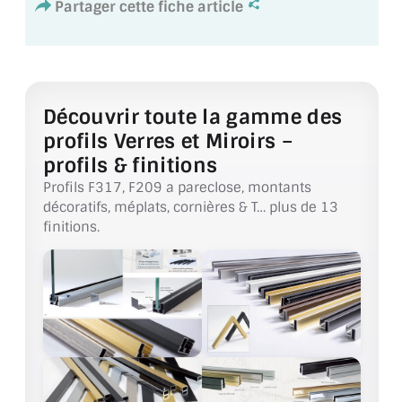
Partager cette fiche article
VERRE FEUILLETÉ
VERRE ANTI-REFLET
VERRE LAQUÉ/CRÉDENCE
Découvrir toute la gamme des
VERRE FEUILLETÉ/TREMPÉ
profils Verres et Miroirs –
profils & finitions
DALLE DE SOL EN VERRE
Profils F317, F209 a pareclose, montants
PORTE EN VERRE
décoratifs, méplats, cornières & T… plus de 13
finitions.
GARDE CORPS EN VERRE
VERRIÈRE TYPE ATELIER
VERRES TEXTURÉS
PLEXIGLAS PMMA
DOUBLE VITRAGE