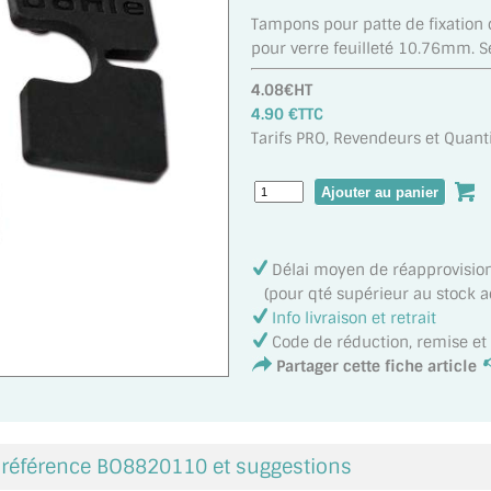
Tampons pour patte de fixation 
pour verre feuilleté 10.76mm. Se
4.08€HT
4.90 €TTC
Tarifs PRO, Revendeurs et Quanti
Délai moyen de réapprovisi
(pour qté supérieur au stock act
Info livraison et retrait
Code de réduction, remise e
Partager cette fiche article
a référence BO8820110 et suggestions