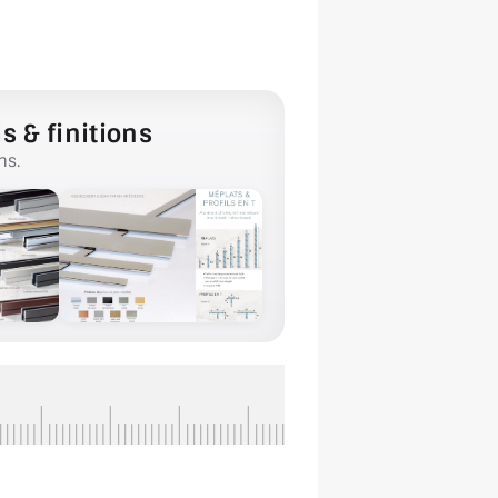
s & finitions
ns.