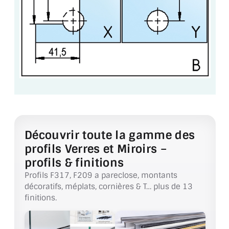
BARRES DE STABILISATION
JOINTS D'ÉTANCHÉITÉS
FIXATION GARDES CORPS
SYSTÈMES PIVOTANTS
SYSTÈMES COULISSANTS
LE CATALOGUE ACCESSOIRES
(STROMBINOSCOPE)
Découvrir toute la gamme des
profils Verres et Miroirs –
ACCESSOIRES EN PROMOTIONS
profils & finitions
EXEMPLES, RÉALISATIONS, INSPIRATIONS
Profils F317, F209 a pareclose, montants
décoratifs, méplats, cornières & T… plus de 13
NUANCIER RAL
finitions.
COMMENT COUPER DU VERRE ?