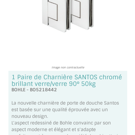
TOUS LES TARIFS AU M2
GUIDE : CHOIX PAR UTILISATION
INSPIRATIONS ET NOUVEAUTÉS
AMBIANCE LAITON BROSSÉ
MIROIRS VIEILLIS AMBIANCE BRASSERIE
Image non contractuelle
MIROIR SUR MESURE
1 Paire de Charnière SANTOS chromé
brillant verre/verre 90° 50kg
MIROIR VIEILLI
BOHLE - BO5218442
MIROIR DÉCORATIF DE COULEUR
La nouvelle charnière de porte de douche Santos
est basée sur une qualité éprouvée avec un
LOTS DE MIROIRS EN MOZAÏQUE
nouveau design.
L'aspect redessiné de Bohle convainc par son
MIROIR POUR PORTE
aspect moderne et élégant et s'adapte