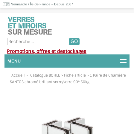
🇫🇷 Normandie / Île-de-France – Depuis 2007
Promotions, offres et destockages
MENU
NOUS CONTACTER
Accueil
>
Catalogue BOHLE
> Fiche article > 1 Paire de Charnière
SANTOS chromé brillant verre/verre 90° 50kg
MON COMPTE / SE CONNECTER
DEMANDE DE DEVIS
SUIVI DE DEVIS
SUIVI DE COMMANDE