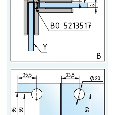
ACCESSOIRES & QUINCAILLERIE
CATALOGUE DE PROFILS ET FIXATION DU
VERRE
LES FIXATIONS POUR MIROIR
LES PROFILS PAROI DE VERRE
VITRINE EN VERRE
CONNECTEURS ET ASSEMBLAGE DE VERRES
PLATS ET CORNIÈRES
LES CHARNIÈRES DE PORTE EN VERRE
BOUTONS ET POIGNÉES