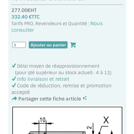
VERRE FEUILLETÉ
277.00€HT
VERRE ANTI-REFLET
332.40 €TTC
Nous
Tarifs PRO, Revendeurs et Quantité :
VERRE LAQUÉ/CRÉDENCE
consulter
VERRE FEUILLETÉ/TREMPÉ
DALLE DE SOL EN VERRE
Délai moyen de réapprovisionnement
PORTE EN VERRE
(pour qté supérieur au stock actuel) : 4 à 12j
Info livraison et retrait
GARDE CORPS EN VERRE
Code de réduction, remise et promotion
accepté
VERRIÈRE TYPE ATELIER
Partager cette fiche article
VERRES TEXTURÉS
PLEXIGLAS PMMA
DOUBLE VITRAGE