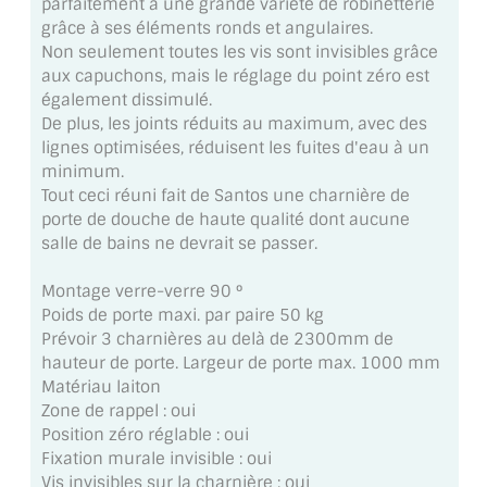
parfaitement à une grande variété de robinetterie
MIROIR DE SALLE DE BAIN
grâce à ses éléments ronds et angulaires.
Non seulement toutes les vis sont invisibles grâce
MIROIR PAROI DE DOUCHE
aux capuchons, mais le réglage du point zéro est
également dissimulé.
MIROIR POUR SALLE DE SPORT
De plus, les joints réduits au maximum, avec des
lignes optimisées, réduisent les fuites d'eau à un
MIROIR POUR SALLE DE DANSE
minimum.
Tout ceci réuni fait de Santos une charnière de
MIROIR ENCADRÉ
porte de douche de haute qualité dont aucune
salle de bains ne devrait se passer.
MIROIR TV
Montage verre-verre 90 °
VERRE SUR MESURE
Poids de porte maxi. par paire 50 kg
Prévoir 3 charnières au delà de 2300mm de
VERRE EXTRACLAIR
hauteur de porte. Largeur de porte max. 1000 mm
Matériau laiton
VERRE TREMPÉ (SÉCURIT)
Zone de rappel : oui
Position zéro réglable : oui
PAROI DE DOUCHE
Fixation murale invisible : oui
Vis invisibles sur la charnière : oui