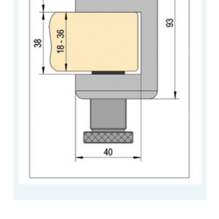
ACCESSOIRES & QUINCAILLERIE
CATALOGUE DE PROFILS ET FIXATION DU
VERRE
LES FIXATIONS POUR MIROIR
LES PROFILS PAROI DE VERRE
VITRINE EN VERRE
CONNECTEURS ET ASSEMBLAGE DE VERRES
PLATS ET CORNIÈRES
LES CHARNIÈRES DE PORTE EN VERRE
BOUTONS ET POIGNÉES