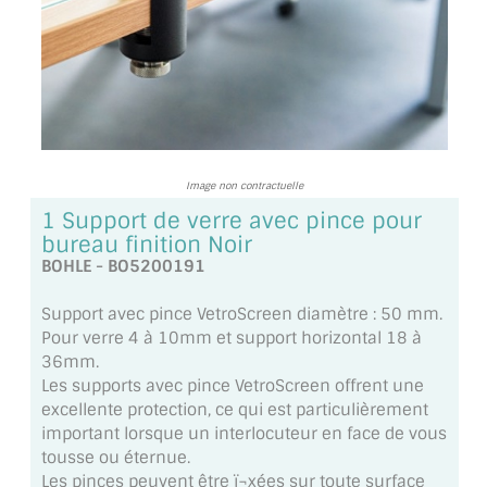
TOUS LES TARIFS AU M2
GUIDE : CHOIX PAR UTILISATION
INSPIRATIONS ET NOUVEAUTÉS
AMBIANCE LAITON BROSSÉ
Image non contractuelle
MIROIRS VIEILLIS AMBIANCE BRASSERIE
1 Support de verre avec pince pour
bureau finition Noir
MIROIR SUR MESURE
BOHLE - BO5200191
MIROIR VIEILLI
Support avec pince VetroScreen diamètre : 50 mm.
Pour verre 4 à 10mm et support horizontal 18 à
MIROIR DÉCORATIF DE COULEUR
36mm.
Les supports avec pince VetroScreen offrent une
LOTS DE MIROIRS EN MOZAÏQUE
excellente protection, ce qui est particulièrement
important lorsque un interlocuteur en face de vous
MIROIR POUR PORTE
tousse ou éternue.
Les pinces peuvent être ï¬xées sur toute surface