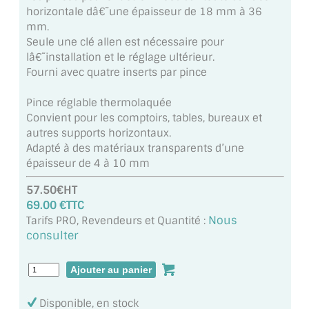
MIROIR DE SALLE DE BAIN
horizontale dâ€˜une épaisseur de 18 mm à 36
mm.
MIROIR PAROI DE DOUCHE
Seule une clé allen est nécessaire pour
lâ€˜installation et le réglage ultérieur.
MIROIR POUR SALLE DE SPORT
Fourni avec quatre inserts par pince
MIROIR POUR SALLE DE DANSE
Pince réglable thermolaquée
Convient pour les comptoirs, tables, bureaux et
MIROIR ENCADRÉ
autres supports horizontaux.
Adapté à des matériaux transparents d’une
MIROIR TV
épaisseur de 4 à 10 mm
57.50€HT
VERRE SUR MESURE
69.00 €TTC
Nous
Tarifs PRO, Revendeurs et Quantité :
VERRE EXTRACLAIR
consulter
VERRE TREMPÉ (SÉCURIT)
PAROI DE DOUCHE
Disponible, en stock