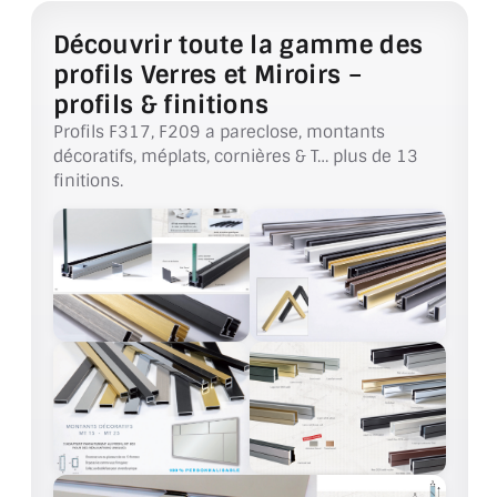
BARRES DE STABILISATION
Découvrir toute la gamme des
JOINTS D'ÉTANCHÉITÉS
profils Verres et Miroirs –
profils & finitions
FIXATION GARDES CORPS
Profils F317, F209 a pareclose, montants
décoratifs, méplats, cornières & T… plus de 13
SYSTÈMES PIVOTANTS
finitions.
SYSTÈMES COULISSANTS
LE CATALOGUE ACCESSOIRES
(STROMBINOSCOPE)
ACCESSOIRES EN PROMOTIONS
EXEMPLES, RÉALISATIONS, INSPIRATIONS
NUANCIER RAL
COMMENT COUPER DU VERRE ?