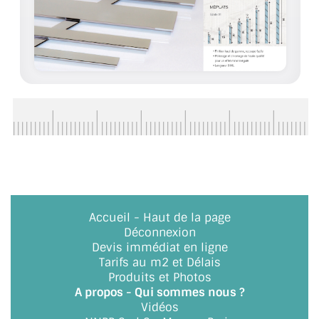
CONSEILS / AIDE
A PROPOS DE LA LIVRAISON
COMPTE PRO
MON PANIER
PLAN DU SITE
DÉCONNEXION
NOUS TROUVER - BUC 78
Accueil
-
Haut de la page
Déconnexion
NOUS CONTACTER
Devis immédiat en ligne
Tarifs au m2 et Délais
Produits et Photos
A propos - Qui sommes nous ?
Vidéos