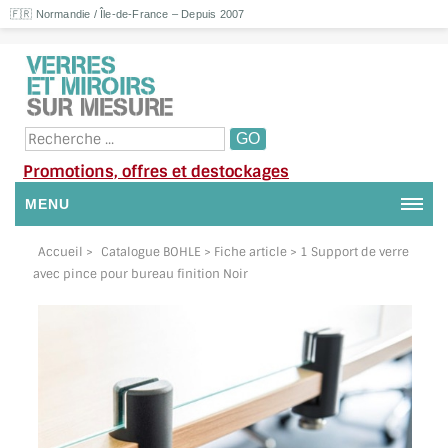
🇫🇷 Normandie / Île-de-France – Depuis 2007
Promotions, offres et destockages
MENU
NOUS CONTACTER
Accueil
>
Catalogue BOHLE
> Fiche article > 1 Support de verre
avec pince pour bureau finition Noir
MON COMPTE / SE CONNECTER
DEMANDE DE DEVIS
SUIVI DE DEVIS
SUIVI DE COMMANDE