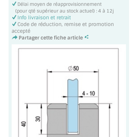
VERRE FEUILLETÉ
Délai moyen de réapprovisionnement
(pour qté supérieur au stock actuel) : 4 à 12j
VERRE ANTI-REFLET
Info livraison et retrait
Code de réduction, remise et promotion
VERRE LAQUÉ/CRÉDENCE
accepté
Partager cette fiche article
VERRE FEUILLETÉ/TREMPÉ
DALLE DE SOL EN VERRE
PORTE EN VERRE
GARDE CORPS EN VERRE
VERRIÈRE TYPE ATELIER
VERRES TEXTURÉS
PLEXIGLAS PMMA
DOUBLE VITRAGE