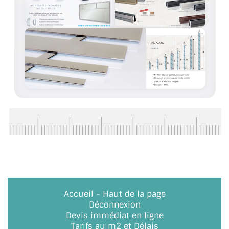
ACCESSOIRES & QUINCAILLERIE
CATALOGUE DE PROFILS ET FIXATION DU
VERRE
LES FIXATIONS POUR MIROIR
LES PROFILS PAROI DE VERRE
VITRINE EN VERRE
CONNECTEURS ET ASSEMBLAGE DE VERRES
PLATS ET CORNIÈRES
LES CHARNIÈRES DE PORTE EN VERRE
Accueil
-
Haut de la page
Déconnexion
BOUTONS ET POIGNÉES
Devis immédiat en ligne
Tarifs au m2 et Délais