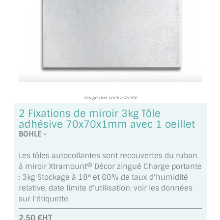
TOUS LES TARIFS AU M2
GUIDE : CHOIX PAR UTILISATION
INSPIRATIONS ET NOUVEAUTÉS
AMBIANCE LAITON BROSSÉ
MIROIRS VIEILLIS AMBIANCE BRASSERIE
Image non contractuelle
2 Fixations de miroir 3kg Tôle
MIROIR SUR MESURE
adhésive 70x70x1mm avec 1 oeillet
BOHLE -
MIROIR VIEILLI
Les tôles autocollantes sont recouvertes du ruban
MIROIR DÉCORATIF DE COULEUR
à miroir Xtramount® Décor zingué Charge portante
: 3kg Stockage à 18° et 60% de taux d'humidité
LOTS DE MIROIRS EN MOZAÏQUE
relative, date limite d'utilisation: voir les données
sur l'étiquette
MIROIR POUR PORTE
2.50 €HT