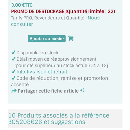
MIROIR DE SALLE DE BAIN
3.00 €TTC
PROMO DE DESTOCKAGE (Quantité limitée : 22)
MIROIR PAROI DE DOUCHE
Nous
Tarifs PRO, Revendeurs et Quantité :
consulter
MIROIR POUR SALLE DE SPORT
MIROIR POUR SALLE DE DANSE
Disponible, en stock
MIROIR ENCADRÉ
Délai moyen de réapprovisionnement
(pour qté supérieur au stock actuel) : 4 à 12j
MIROIR TV
Info livraison et retrait
Code de réduction, remise et promotion
VERRE SUR MESURE
accepté
Partager cette fiche article
VERRE EXTRACLAIR
VERRE TREMPÉ (SÉCURIT)
10 Produits associés a la référence
PAROI DE DOUCHE
BO5208626 et suggestions