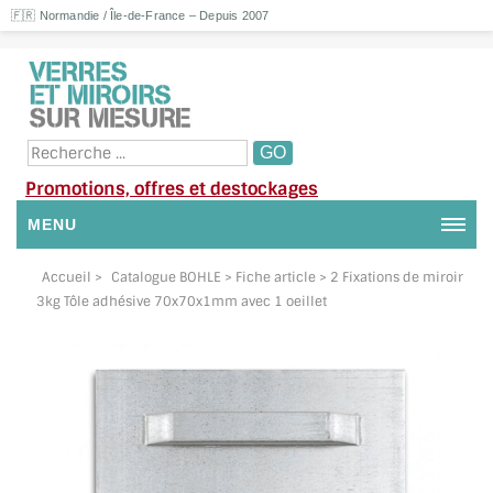
🇫🇷 Normandie / Île-de-France – Depuis 2007
Promotions, offres et destockages
MENU
NOUS CONTACTER
Accueil
>
Catalogue BOHLE
> Fiche article > 2 Fixations de miroir
3kg Tôle adhésive 70x70x1mm avec 1 oeillet
MON COMPTE / SE CONNECTER
DEMANDE DE DEVIS
SUIVI DE DEVIS
SUIVI DE COMMANDE