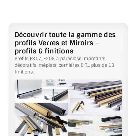
VERRE FEUILLETÉ
VERRE ANTI-REFLET
VERRE LAQUÉ/CRÉDENCE
Découvrir toute la gamme des
profils Verres et Miroirs –
VERRE FEUILLETÉ/TREMPÉ
profils & finitions
DALLE DE SOL EN VERRE
Profils F317, F209 a pareclose, montants
décoratifs, méplats, cornières & T… plus de 13
PORTE EN VERRE
finitions.
GARDE CORPS EN VERRE
VERRIÈRE TYPE ATELIER
VERRES TEXTURÉS
PLEXIGLAS PMMA
DOUBLE VITRAGE