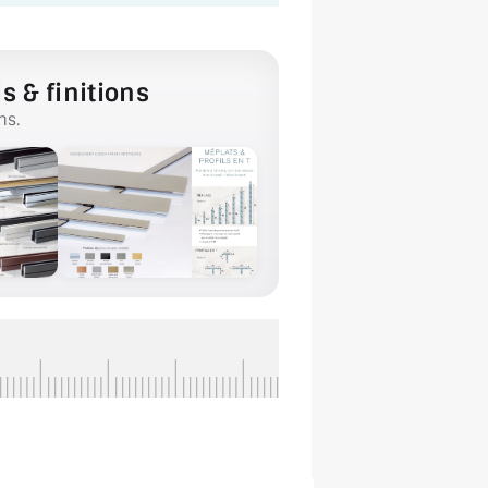
s & finitions
ns.