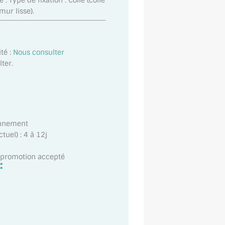
: Type de fixation : Collé (colle
/mur lisse).
té :
Nous consulter
ter.
onnement
uel) : 4 à 12j
t promotion accepté