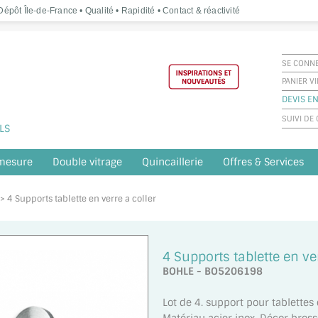
épôt Île-de-France • Qualité • Rapidité • Contact & réactivité
SE CONN
PANIER V
DEVIS EN
SUIVI D
LS
 mesure
Double vitrage
Quincaillerie
Offres & Services
 > 4 Supports tablette en verre a coller
4 Supports tablette en ver
BOHLE - BO5206198
Lot de 4. support pour tablettes